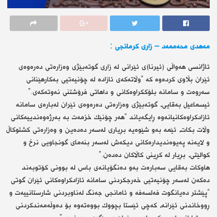
مەهدی محەممەد – زاری كرمانجی :
ئاژانسی هەواڵی (ئیرنا)ی ئێرانی لە زاری گوتەبێژی وەزارەتی دەرەوەی
ئێران بڵاوی كردەوە كە “وڵاتەكەی ئازادە لە چۆنیەتیی بەكارهێنانی
سەروەت و سامانە بلۆككراوەكانی و داهاتی فرۆشتنی نەوتەكەی.”
ئیسماعیل بەقایی، گوتەبێژی وەزارەتی دەرەوەی ئێران لەبارەی سامانە
ئازادكراوەكانیانەوە ڕایگەیاند “هەر چۆنێك خزمەت بە بەرژەوەندییەكانی
وڵات بكات، ئێمە بەو شێوەیە بڕیاری لەسەر دەدەین و وەزارەتی كشتوكاڵ
و لایەنە پەیوەندیدارەكانی دیكەش لەسەر بنەمای گونجاویی نرخ و
كوالێتی، بڕیار لە كڕینی كاڵاكان دەدەن.”
هاوكات بەقایی سەبارەت بەو دەنگۆیانەی باس لە بوونی كۆتوبەند
دەكەن لەسەر چۆنیەتیی خەرجكردنی سامانە ئازادكراوەكانی ئێران گوتی
“پێشتر دەیانگوت فەلسەفە و ئامانجی جەنگ لەناوبردنی شارستانییەت و
ڕووخاندنی ئێرانە، كەچی ئێستا بچووك بووەتەوە بۆ دەوڵەمەندكردنی