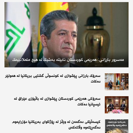
مەسرور بارزانی: هەرێمی کوردستان نابێتە بەشێک لە هیچ ململانێیەک
سەرۆک بارزانی پێشوازی لە کونسوڵی گشتیی بریتانیا لە هەولێر
دەکات
سەرۆكی هەرێمی كوردستان پێشوازی لە باڵیۆزی عێراق لە
ئیسپانیا دەكات
کیسەڵێکی دەگمەن لە وێڵز لە ڕۆژئاوای بەریتانیا دۆزرایەوە،
دەگەڕێتەوە وڵاتەکەی