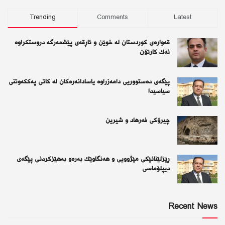
Trending
Comments
Latest
قەوارەی كوردستان لە خوێن و ئاڕقەی پێشمەرگە دروستكراوە
نەك كارتۆن
پێگەی دەستووریی دامەزراوە یاسادانەرەكان لە كاتی پەككەوتنی
سیاسیدا
چیرۆكی فەرهاد و شیرین
ڕێزلێنانێكی مێژوویی و هەنگاوێك بەرەو بەهێزكردنی پێگەی
دیپلۆماسی
Recent News