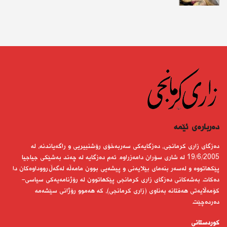
دەربارەى ئێمە
دەزگای زاری كرمانجی، دەزگایەكی سەربەخۆی رۆشنبیریی و راگەیاندنە، لە
19/6/2005 لە شاری سۆران دامەزراوە. ئەم دەزگایە لە چەند بەشێكی جیاجیا
پێكهاتووە و لەسەر بنەمای بێلایەنی و پیشەیی بوون مامەڵە لەگەڵ رووداوەكان دا
دەكات. بەشەكانی دەزگای زاری كرمانجی پێكهاتوون لە رۆژنامەیەكی سیاسی-
كۆمەڵایەتی هەفتانە بەناوی (زاری كرمانجی)، كە هەموو رۆژانی سێشەمە
دەردەچێت.
کوردستانى