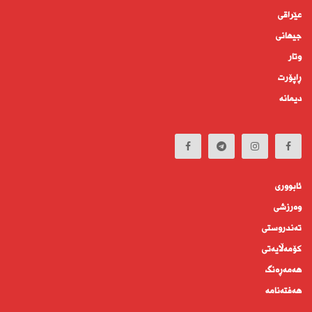
عێراقی
جیهانى
وتار
ڕاپۆرت
دیمانە
ئابوورى
وەرزشی
تەندروستى
كۆمه‌ڵايه‌تى
هەمەڕەنگ
هەفتەنامە