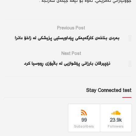
جووتیارانی ئەمریكی، ئەوە بۆ ئێمە جێگەی سەرنجە .”
Previous Post
بەردی بناخەی کارگەیەکی پێداویستیی پزیشکی لە زاخۆ دانرا
Next Post
نێچیرڤان بارزانی پێشوازیی له‌ باڵیۆزی ڕووسیا کرد
Stay Connected test
99
23.9k
Subscribers
Followers