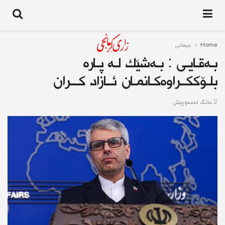
Home
جیهانى
بـەقـایـی : بـەشێك لـە پـارە
بلـۆككــراوەكـانمـان ئــازاد كـــران
2 مانگ له‌مه‌وپێش