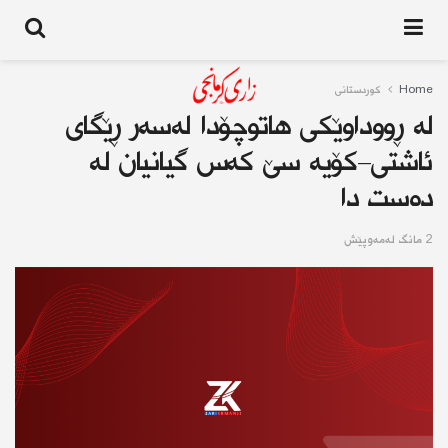
Home
کوردستانى
لە ڕووداوێکی هاتوچۆدا لەسەر ڕێگای
ئاشتی-کۆیە سێ کەس گیانیان لە
دەست دا
2 مانگ له‌مه‌وپێش