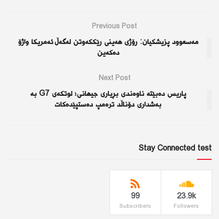
Previous Post
مەسعوود پزیشكیان: رۆژی هەینی رێككەوتن لەگەڵ ئەمریكا واژۆ
دەكەین
Next Post
پاریس دەبێتە ناوەندی بڕیاری جیهانی؛ لوتکەی G7 بە
بەشداری دۆناڵد ترەمپ دەستپێدەکات
Stay Connected test
99
23.9k
Subscribers
Followers