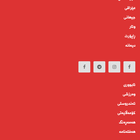
عێراقی
جیهانى
وتار
ڕاپۆرت
دیمانە
ئابوورى
وەرزشی
تەندروستى
كۆمه‌ڵايه‌تى
هەمەڕەنگ
هەفتەنامە