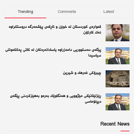
Trending
Comments
Latest
قەوارەی كوردستان لە خوێن و ئاڕقەی پێشمەرگە دروستكراوە
نەك كارتۆن
پێگەی دەستووریی دامەزراوە یاسادانەرەكان لە كاتی پەككەوتنی
سیاسیدا
چیرۆكی فەرهاد و شیرین
ڕێزلێنانێكی مێژوویی و هەنگاوێك بەرەو بەهێزكردنی پێگەی
دیپلۆماسی
Recent News