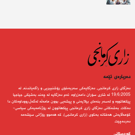
دەربارەى ئێمە
دەزگای زاری كرمانجی، دەزگایەكی سەربەخۆی رۆشنبیریی و راگەیاندنە، لە
19/6/2005 لە شاری سۆران دامەزراوە. ئەم دەزگایە لە چەند بەشێكی جیاجیا
پێكهاتووە و لەسەر بنەمای بێلایەنی و پیشەیی بوون مامەڵە لەگەڵ رووداوەكان دا
دەكات. بەشەكانی دەزگای زاری كرمانجی پێكهاتوون لە رۆژنامەیەكی سیاسی-
كۆمەڵایەتی هەفتانە بەناوی (زاری كرمانجی)، كە هەموو رۆژانی سێشەمە
دەردەچێت.
کوردستانى