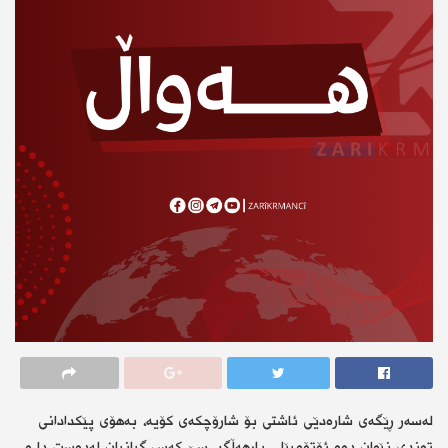
لەسەر ڕێگەی شارەدێی ئاشتی بۆ شارۆچكەی کۆیە، بەهۆی پێکدادانی
توندی نێوان دوو ئۆتۆمبێلی بارهەڵگر، سێ کەس گیانیان لەدەست دا و