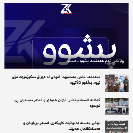
ڕۆژێكی ئەم هەفتەیە پشوو دەبێت
محەممەد حاجی مەحموود: ئەوەی لە عێراق دەگوزەرێت دزی
نییە، بەڵکوو تاڵانییە
گەشتە ئاسمانییەکانی نێوان هەولێر و قەتەر دەستیان پێ
کردەوە
دۆخی جەستە دەتوانێت کاریگەری لەسەر بڕیاردان و
هەستەکانمان هەبێت