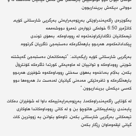
دووانی دیکەش برینداربوون.
بەگوێرەی ڕاگەیەندراوێکی بەڕێوەبەرایەتی بەرگریی شارستانی کۆیە،
کاتژمێر 6:50 خولەکی ئێوارەی ئەمڕۆ دووشەممە
تیمەکانیان ئاگادارکراونەتەوە لە ڕووداوەکە. بەهۆی توندی
پێکدادانەکەوە، هەردوو بارهەڵگرەکە دەستبەجێ ئاگریان گرتووە.
بەرگریی شارستانی کۆیە ڕایگەیاند: “تیمەکانمان دەستبەجێ گەیشتنە
شوێنی ڕووداوەکە و توانییان لە ماوەیەکی کورتدا ئاگرەکە کۆنتڕۆڵ
بکەن، بەڵام بەداخەوە بەهۆی سەختی ڕووداوەکەوە شۆفێری هەردوو
بارهەڵگرەکە و ئافرەتێکی مەدەنی گیانیان لەدەست دا، هەروەها دوو
کەسی دیکەش برینداربوون.”
لە کۆتایی ڕاگەیەندراوەکەدا، بەڕێوەبەرایەتییەکە داوا لە شۆفێران دەکات
پابەندی ڕێنماییەکانی هاتوچۆ بن و لە کاتی ڕووداوەکاندا هاوکاری
تیمەکانی بەرگریی شارستانی بکەن، تاوەکو بتوانن بە زووترین کات
گیانی لێقەوماوان ڕزگار بکەن.