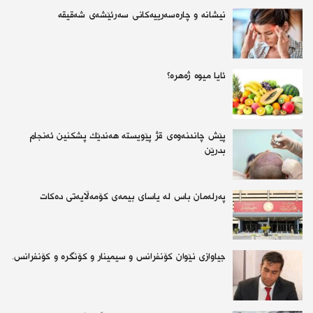
نیشانە و چارەسەرییەكانی سەرئێشەی شەقیقە
ئایا میوە ژەهرە؟
پێش چاندنەوەی قژ پێویستە هەندێك پشكنین ئەنجام
بدرێن
پەرلەمان باس له‌ یاسای بیمەی کۆمەڵایەتی ده‌كات
جیاوازی نێوان کۆنفرانس و سیمینار و کۆنگرە و کۆنفرانس.