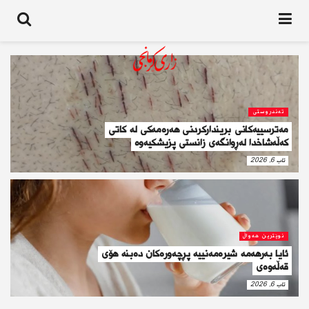
تەندروستى
مەترسییەکانی بریندارکردنی هەڕەمەکی لە کاتی
کەڵەشاخدا لەڕوانگەی زانستی پزیشکیەوە
ئاب 6, 2026
نوێترین هەواڵ
ئايا به‌رهه‌مه‌ شيره‌مه‌نييه‌ پڕچه‌وره‌كان ده‌بنه‌ هۆى
قه‌ڵه‌وه‌ى
ئاب 6, 2026