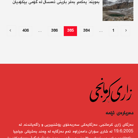
بەوێنە: یەكەم بەفر بارینی ئەمساڵ لە گۆمی بێكۆدیان
406
…
386
385
384
…
1
دەربارەى ئێمە
دەزگای زاری كرمانجی، دەزگایەكی سەربەخۆی رۆشنبیریی و راگەیاندنە، لە
19/6/2005 لە شاری سۆران دامەزراوە. ئەم دەزگایە لە چەند بەشێكی جیاجیا