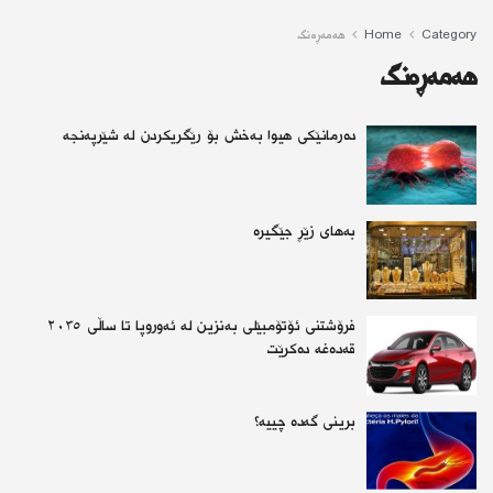
Category
Home
هەمەڕەنگ
هەمەڕەنگ
دەرمانێكی هيوا بەخش بۆ رێگریكردن لە شێرپەنجە
بەهای زێڕ جێگیرە
فرۆشتنی ئۆتۆمبێلی بەنزین لە ئەوروپا تا ساڵی ٢٠٣٥
قەدەغە دەکرێت
برینی گەدە چییە؟