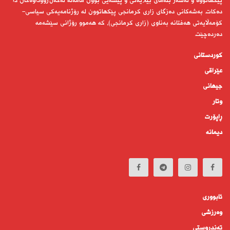
پێكهاتووە و لەسەر بنەمای بێلایەنی و پیشەیی بوون مامەڵە لەگەڵ رووداوەكان دا
دەكات. بەشەكانی دەزگای زاری كرمانجی پێكهاتوون لە رۆژنامەیەكی سیاسی-
كۆمەڵایەتی هەفتانە بەناوی (زاری كرمانجی)، كە هەموو رۆژانی سێشەمە
دەردەچێت.
کوردستانى
عێراقی
جیهانى
وتار
ڕاپۆرت
دیمانە
ئابوورى
وەرزشی
تەندروستى