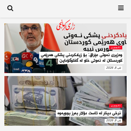
ئابوورى
وەزیری نەوتی عێراق: بۆ زیادکردنی پشکی هەرێمی
کوردستان لە نەوتی خاو لە گفتوگۆداین
ئاب 8, 2026
ئابوورى
نرخی دینار لە ئاست دۆلار بەرز بوویەوە
ئاب 8, 2026