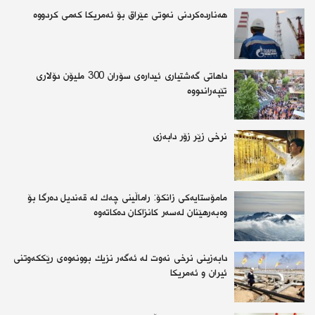
هەناردەکردنی نەوتی عێراق بۆ ئەمریکا کەمی کردووە
داهاتی گەشتیاری ئیدارەی سۆران 300 ملیۆن دۆلاری
تێپەراندووە
نرخی زێر زۆر دابەزی
مامۆستایەكی زانكۆ: راماڵینی چەك لە قەندیل دەرگا بۆ
وەبەرهێنان لەسەر كانزاكان دەكاتەوە
دابەزینی نرخی نەوت لە ئەگەر نزیك بوونەوەی رێككەوتنی
ئیران و ئەمریكا