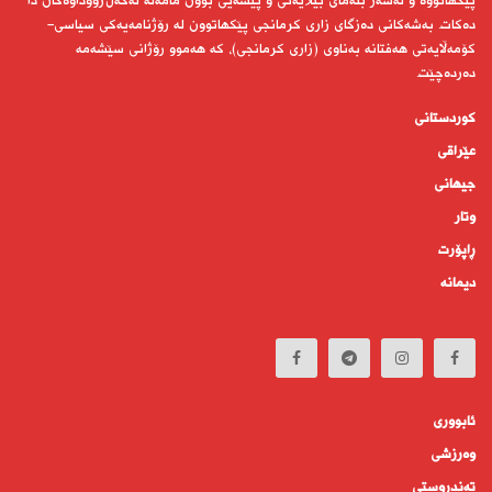
پێكهاتووە و لەسەر بنەمای بێلایەنی و پیشەیی بوون مامەڵە لەگەڵ رووداوەكان دا
دەكات. بەشەكانی دەزگای زاری كرمانجی پێكهاتوون لە رۆژنامەیەكی سیاسی-
كۆمەڵایەتی هەفتانە بەناوی (زاری كرمانجی)، كە هەموو رۆژانی سێشەمە
دەردەچێت.
کوردستانى
عێراقی
جیهانى
وتار
ڕاپۆرت
دیمانە
ئابوورى
وەرزشی
تەندروستى