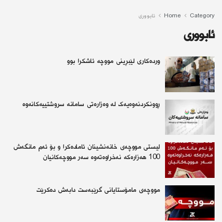
Category
Home
ئابوورى
ئابوورى
وردەكاری لێبڕینی مووچە ئاشكرا بوو
ڕوونکردنەوەیەک لە وەزارەتی سامانە سروشتییەکانەوە
لیستی مووچەی خانەنشینان ئامادەكرا و بۆ ئەم مانگەش
100 هەزارەكە نەخراوەتەوە سەر مووچەکانیان
مووچەی مامۆستایانی گرێبەست دابەش دەكرێت