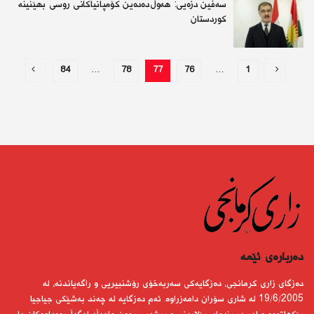
سەفین دزەیی: هەوڵ دەدەین كۆمپانیاكانی روسی بهێنینە
كوردستان
84
…
78
77
76
…
1
دەربارەى ئێمە
دەزگای زاری كرمانجی، دەزگایەكی سەربەخۆی رۆشنبیریی و راگەیاندنە، لە
19/6/2005 لە شاری سۆران دامەزراوە. ئەم دەزگایە لە چەند بەشێكی جیاجیا