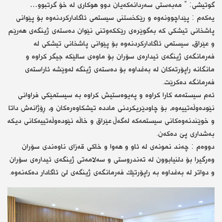
گوتیشی: ” مه‌به‌ستی سه‌ردانه‌كه‌یان دوو هوكاری له‌ خۆ گرتبوو…
یه‌كه‌م : پێداچوونه‌وه‌ و رێكخستنی سیستمی ئاگاداركردنه‌وه‌ بۆ پێوانی
پاشخانی تیشكی كه‌ بەگوێرەی رێککەوتنی نێوان دەستەی ژینگەی هەرێم
و عێراق، سیستمی ئاگاداركردنه‌وه‌ بۆ پێوانی پاشخانی تیشكی لە
فه‌رمانگه‌ی ژینگه‌ی ئیداره‌ی سۆران بۆ ماوه‌ی سالێكه‌ جیگر كراوه‌ و
مانگانه‌ راپۆرته‌كان له‌ به‌غداوه‌ بۆ ده‌سته‌ی ژینگه‌ له‌وێشه‌ ئاراسته‌ی
فه‌رمانگه‌ ده‌كرێت.
ئه‌م سیسته‌مه‌ كارا كراوە و پەیوەستیش كراوە بە سیستمێكی فراوانی
نێودەوڵەتییەوە، بۆ چاودێریكردنی ماددە تیشكاوەرەكان و، ڕۆژانەش داتا
و خوێندنەوەكانی سیستمەكە لەگەڵ عێراق و خاڵە نێودەوڵەتییەكانی دیكە
بەشداری پێ دەكەن.
دووه‌م : چه‌ند نمونه‌ی له‌ ئاو و هه‌وا و خاكی قه‌زای ناوه‌ندی سۆران
وه‌رگیرا بۆ دلنیابوون له‌ ته‌ندروستی و سه‌لامه‌تی ژینگه‌ی ئیداره‌ی سۆران
و دواتر له‌ به‌غداوه‌ به‌ راپۆرتێك فه‌رمانگه‌ی ژینگه‌ی لێ ئاگادار ده‌كه‌نه‌وه.‌