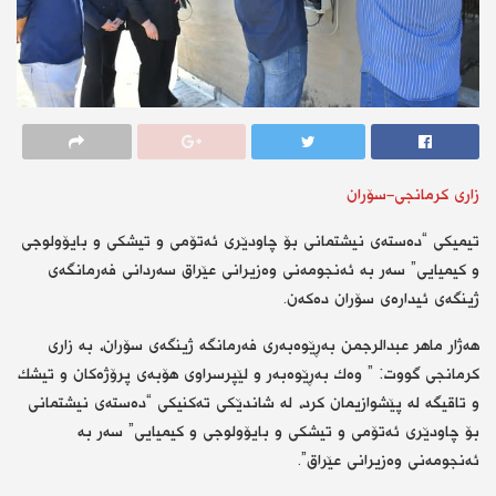
زاری كرمانجی-سۆران
تیمیكی “ده‌سته‌ی نیشتمانی بۆ چاودێری ئه‌تۆمی و تیشكی و بایۆولوجی
و كیمیایی” سه‌ر به‌ ئه‌نجومه‌نی وه‌زیرانی عێراق سەردانی فه‌رمانگه‌ی
ژینگه‌ی ئیداره‌ی سۆران ده‌كه‌ن.
هه‌ژار ماهر عبدالرجمن به‌ڕێوه‌به‌ری فه‌رمانگه‌ ژینگەی سۆران، بە زاری
كرمانجی گووت: ” وەك بەڕێوەبەر و لێپرسراوی هۆبه‌ی پرۆژه‌كان و تیشك
و تاقیگه‌ له‌ پێشوازیمان كرد، لە شاندێكی ته‌كنیكی “ده‌سته‌ی نیشتمانی
بۆ چاودێری ئه‌تۆمی و تیشكی و بایۆولوجی و كیمیایی” سه‌ر به‌
ئه‌نجومه‌نی وه‌زیرانی عێراق”.