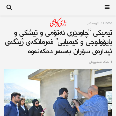
Home
کوردستانى
تیمیكی “چاودێری ئه‌تۆمی و تیشكی و
بایۆولوجی و كیمیایی” فه‌رمانگه‌ی ژینگه‌ی
ئیداره‌ی سۆران بەسەر دەكەنەوە
1 مانگ له‌مه‌وپێش