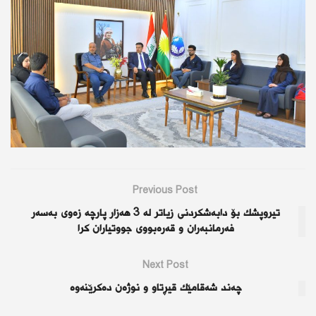
Previous Post
تیروپشك بۆ دابه‌شكردنی زیاتر له‌ 3 هه‌زار پارچه‌ زه‌وی به‌سه‌ر
فه‌رمانبه‌ران و قه‌ره‌بووی جووتیاران كرا
Next Post
چەند شەقامێك قیڕتاو و نوژەن دەكرێنەوە