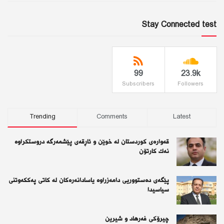
Stay Connected test
99
23.9k
Subscribers
Followers
Trending
Comments
Latest
قەوارەی كوردستان لە خوێن و ئاڕقەی پێشمەرگە دروستكراوە
نەك كارتۆن
پێگەی دەستووریی دامەزراوە یاسادانەرەكان لە كاتی پەككەوتنی
سیاسیدا
چیرۆكی فەرهاد و شیرین