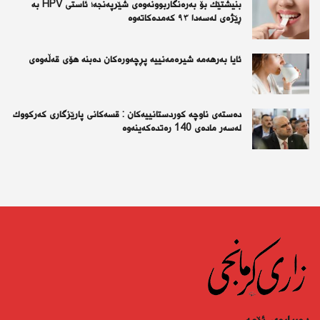
بنیشتێك بۆ بەرەنگاربوونەوەی شێرپەنجە؛ ئاستی HPV بە
ڕێژەی لەسەدا ٩٣ كەمدەكاتەوە
ئايا به‌رهه‌مه‌ شيره‌مه‌نييه‌ پڕچه‌وره‌كان ده‌بنه‌ هۆى قه‌ڵه‌وه‌ى
دەستەی ناوچە كوردستانییەكان : قسەكانی پارێزگاری كەركووك
لەسەر مادەی 140 رەتدەكەینەوە