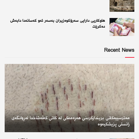
هاوکاریی دارایی سەرۆکوەزیران بەسەر ئەو كەسانەدا دابەش
دەکرێت
Recent News
مەترسییەکانی بریندارکردنی هەڕەمەکی لە کاتی کەڵەشاخدا لەڕوانگەی
زانستی پزیشکیەوە