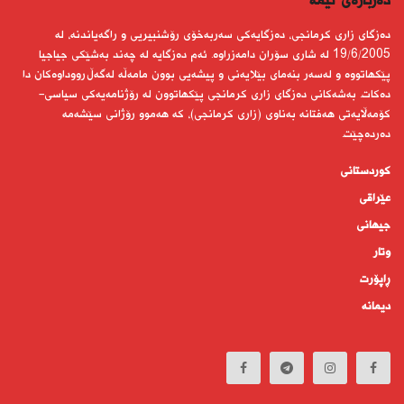
دەربارەى ئێمە
دەزگای زاری كرمانجی، دەزگایەكی سەربەخۆی رۆشنبیریی و راگەیاندنە، لە
19/6/2005 لە شاری سۆران دامەزراوە. ئەم دەزگایە لە چەند بەشێكی جیاجیا
پێكهاتووە و لەسەر بنەمای بێلایەنی و پیشەیی بوون مامەڵە لەگەڵ رووداوەكان دا
دەكات. بەشەكانی دەزگای زاری كرمانجی پێكهاتوون لە رۆژنامەیەكی سیاسی-
كۆمەڵایەتی هەفتانە بەناوی (زاری كرمانجی)، كە هەموو رۆژانی سێشەمە
دەردەچێت.
کوردستانى
عێراقی
جیهانى
وتار
ڕاپۆرت
دیمانە