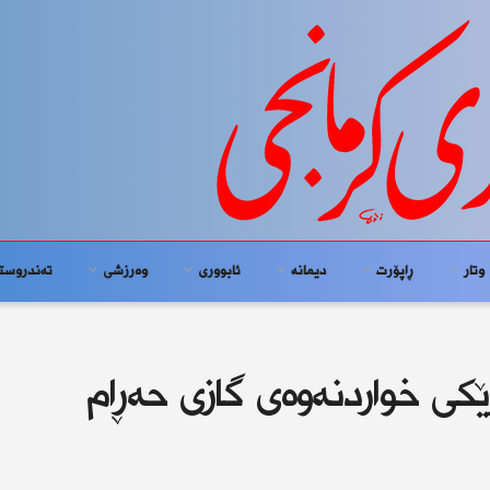
وتار
ڕاپۆرت
دیمانە
ئابوورى
وەرزشی
تەندروست
رێکی خواردنەوەی گازی حەڕام