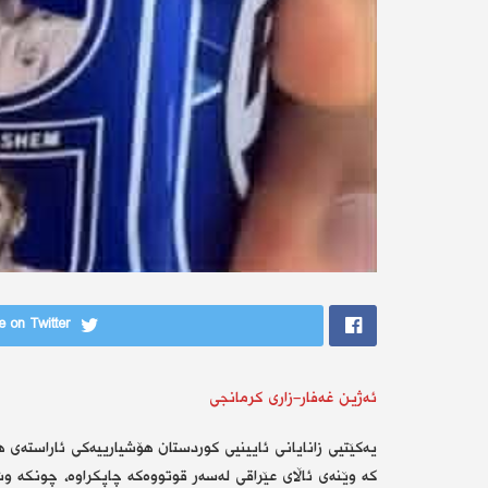
 on Twitter
ئەژین غەفار-زاری کرمانجی
یەکێتیی زانایانی ئایینیی کوردستان هۆشیارییەکی ئاراستەی 
کە وێنەی ئاڵای عێراقی لەسەر قوتووەکە چاپکراوە، چونکە وشە