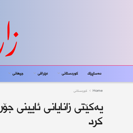
دەستپێک
کوردستانى
عێراقی
جیهانى
Home
کوردستانى
یەکێتی زانایانی ئایینی جۆ
کرد