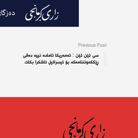
Previous Post
سی ئێن ئێن : ئەمەریكا ئامادە نییە دەقی
ڕێككەوتننامەكە بۆ ئیسرائیل ئاشكرا بكات