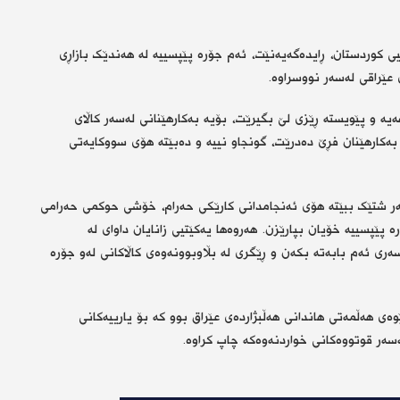
نیی کوردستان، ڕایدەگەیەنێت، ئەم جۆرە پێپسییە لە هەندێک بازاڕی
 عێراقی لەسەر نووسراوە.
یە و پێویستە ڕێزی لێ بگیرێت، بۆیە بەکارهێنانی لەسەر کاڵای
بەکارهێنان فڕێ دەدرێت، گونجاو نییە و دەبێتە هۆی سووکایەتی
ەر شتێک ببێتە هۆی ئەنجامدانی کارێکی حەرام، خۆشی حوکمی حەرامی
ە پێپسییە خۆیان بپارێزن. هەروەها یەکێتیی زانایان داوای لە
ەری ئەم بابەتە بکەن و ڕێگری لە بڵاوبوونەوەی کاڵاکانی لەو جۆرە
ی هەڵمەتی هاندانی هەڵبژاردەی عێراق بوو کە بۆ یارییەکانی
ەسەر قوتووەکانی خواردنەوەکە چاپ کراوە.