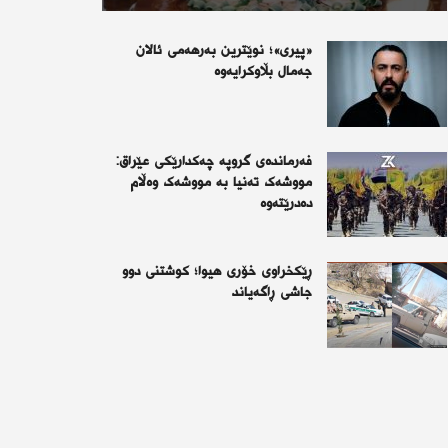
«پیری»؛ نوێترین بەرهەمی ئالان
جەمال بڵاوکرایەوە
فەرماندەی گروپە چەكدارێكی عێراق:
مووشەک تەنیا بە مووشەک وەڵام
دەدرێتەوە
ڕێكخراوی خۆری هیوا؛ كوشتنی دوو
جاشی ڕاگەیاند