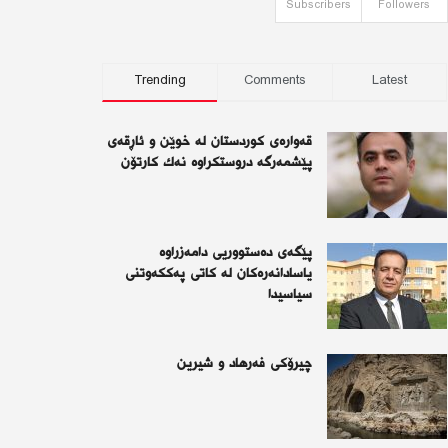
Subscribers
Followers
Trending
Comments
Latest
قەوارەی كوردستان لە خوێن و ئاڕقەی
پێشمەرگە دروستكراوە نەك كارتۆن
پێگەی دەستووریی دامەزراوە
یاسادانەرەكان لە كاتی پەككەوتنی
سیاسیدا
چیرۆكی فەرهاد و شیرین