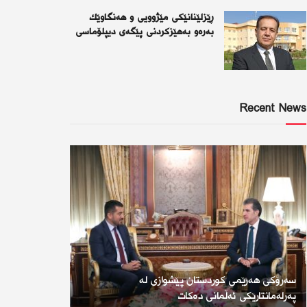
ڕێزلێنانێكی مێژوویی و هەنگاوێك
بەرەو بەهێزكردنی پێگەی دیپلۆماسی
Recent News
سەرۆكی هەرێمی كوردستان پێشوازی لە
پەرلەمانتارێكی ئەڵمانی دەكات