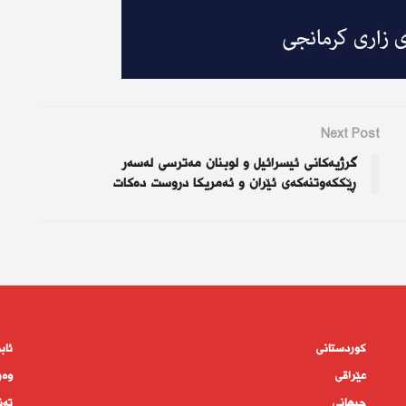
Next Post
گرژیەکانی ئیسرائیل و لوبنان مەترسی لەسەر
ڕێککەوتنەکەی ئێران و ئەمریکا دروست دەکات
کوردستانى
ئاب
عێراقی
وەر
جیهانى
تەن