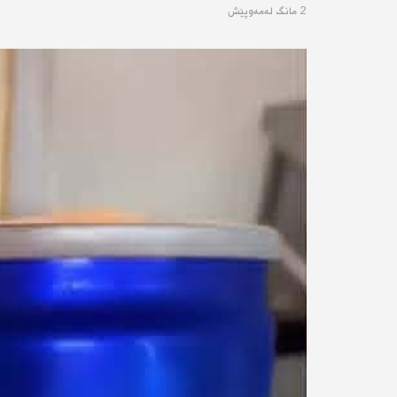
2 مانگ له‌مه‌وپێش