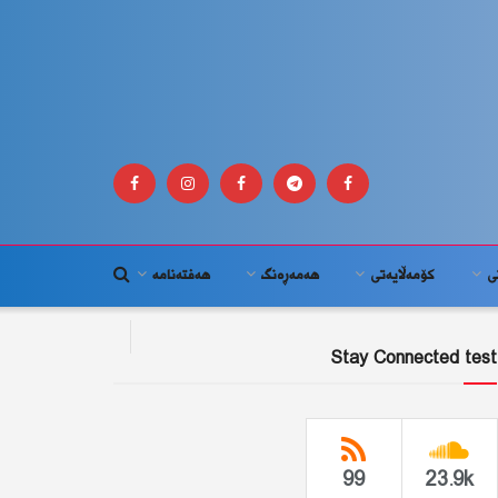
ى
كۆمه‌ڵايه‌تى
هەمەڕەنگ
هەفتەنامە
Stay Connected test
99
23.9k