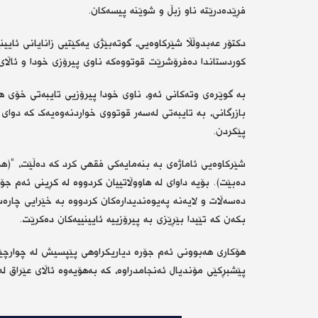
فڕێدەدرێتە ناو زبڵ و شوێنە پیسەکان.
دکتۆر عەبدوڵڵا شێرکاوەیی، گوتەبێژی یەکێتیی زانایانی ئایی
کوردستاندا دەفرۆشرێت قوتووەکە ناوی پیرۆزی خودا و ئاڵای
بە گوێرەی وتەکانی ئەو، ناوی خودا پیرۆزیی تایبەتی خۆی هە
بازرگانی، بە تایبەتی لەسەر قوتووی خواردنەوەیەک کە دوای 
پێکردن.
شێرکاوەیی ئاماژەی بە بنەمایەکی فقهی کرد کە دەڵێت، “(ه
دەبێت). بۆیە داوای لە هاووڵاتییان کردووە لە کڕینی ئەم جۆر
دەسەڵات و لایەنە پەیوەندیدارەکان کردووە بە خێرایی چارەس
بکەن کە تێیدا بێڕێزی بە پیرۆزییە ئایینییەکان دەکرێت.
هۆکاری هەبوونی ئەم جۆرە دیاریکراوهی پێپسیش لە چوارچێوە
پێشبڕکێی مۆندیال ئەنجامدراوە، کە بەهۆیەوە ئاڵای عێراق ل