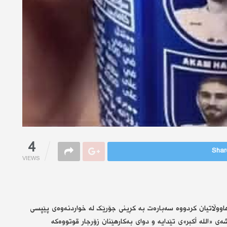
4
Share
VIEWS
هاووڵاتیان کردووە سەبارەت بە کڕینی جۆرێک لە خواردنەوەی پێپسی
ی «الله أکبر»ی تێدایە و دوای بەکارهێنان زۆرجار قوتووەکە