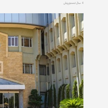
4 ساڵ له‌مه‌وپێش