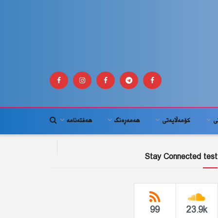
ى
كۆمه‌ڵايه‌تى
هەمەڕەنگ
هەفتەنامە
Stay Connected test
99
23.9k