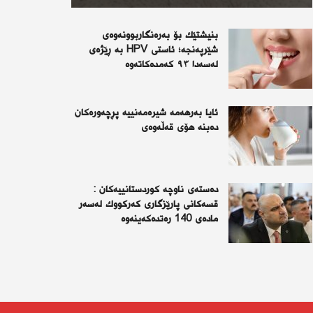
بنیشتێك بۆ بەرەنگاربوونەوەی
شێرپەنجە؛ ئاستی HPV بە ڕێژەی
لەسەدا ٩٣ كەمدەكاتەوە
ئايا به‌رهه‌مه‌ شيره‌مه‌نييه‌ پڕچه‌وره‌كان
ده‌بنه‌ هۆى قه‌ڵه‌وه‌ى
دەستەی ناوچە كوردستانییەكان :
قسەكانی پارێزگاری كەركووك لەسەر
مادەی 140 رەتدەكەینەوە