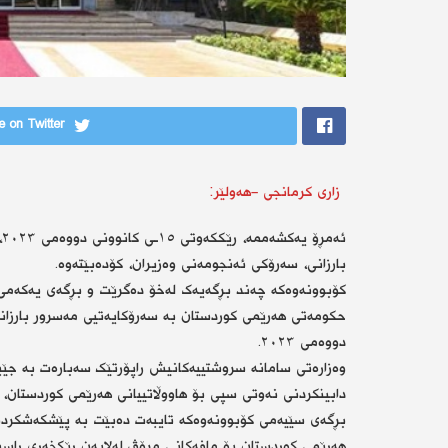
 on Twitter
زاری كرمانجی -هەولێر:
ئ
بارزانی، سەرۆکی ئەنجومەنی وەزیران، کۆدەبێتەوە.
کۆبوونەوەکە چەند بڕگەیەک لەخۆ دەگرێت و بڕگەی یەکەمی
دووەمی ٢٠٢٣.
وەزارەتی سامانە سروشتییەکانیش راپۆرتێک سەبارەت بە جێب
دابینکردنی نەوتی سپی بۆ هاووڵاتییانی هەرێمی کوردستان، 
بڕگەی سێیەمی کۆبوونەوەکە تایبەت دەبێت بە پێشکەشکردنی
هەرێمی کوردستان بۆ مافەکانی مرۆڤ لەلایەن رێکخەری ڕاسپا