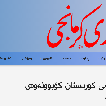
وتار
ڕاپۆرت
دیمانە
ئابوورى
وەرزشی
تەندروست
می کوردستان کۆبوونەوەی