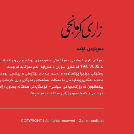
دەربارەى ئێمە
دەزگای زاری كرمانجی، دەزگایەكی سەربەخۆی رۆشنبیریی و راگەیاندن
لە 19/6/2005 لە شاری سۆران دامەزراوە. ئەم دەزگایە لە چەند
بەشێكی جیاجیا پێكهاتووە و لەسەر بنەمای بێلایەنی و پیشەیی بوون
مامەڵە لەگەڵ رووداوەكان دا دەكات. بەشەكانی دەزگای زاری كرمانجی
پێكهاتوون لە رۆژنامەیەكی سیاسی- كۆمەڵایەتی هەفتانە بەناوی (زار
كرمانجی)، كە هەموو رۆژانی سێشەمە دەردەچێت.
COPYRIGHT | All rights reserved - Zarikrmanji.net