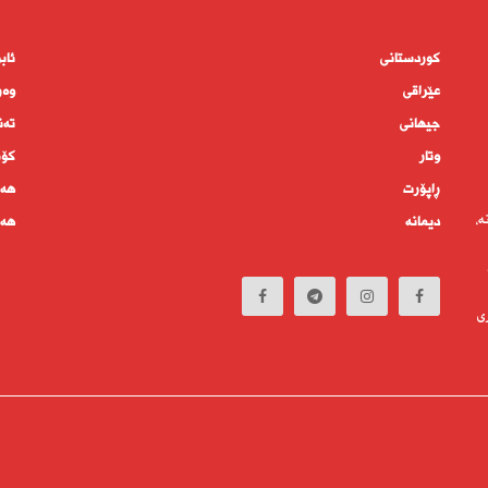
کوردستانى
ئاب
عێراقی
وەر
جیهانى
تەن
وتار
كۆم
ڕاپۆرت
هەم
ە،
دیمانە
هەف
ی