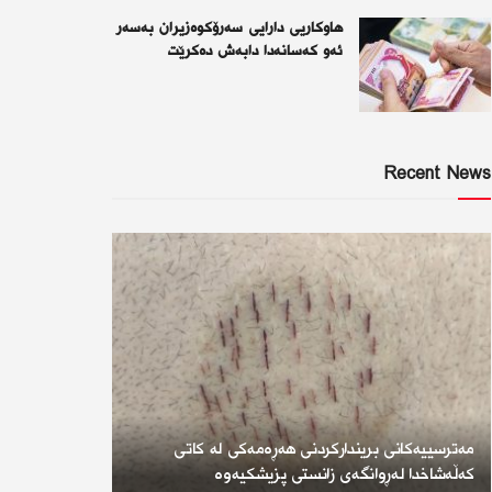
هاوکاریی دارایی سەرۆکوەزیران بەسەر
ئەو كەسانەدا دابەش دەکرێت
Recent News
مەترسییەکانی بریندارکردنی هەڕەمەکی لە کاتی
کەڵەشاخدا لەڕوانگەی زانستی پزیشکیەوە