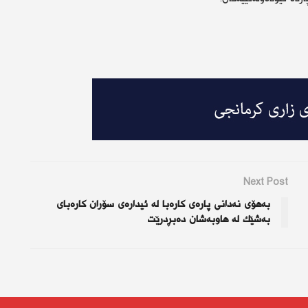
Next Post
بەهۆی نەدانی پارەی كارەبا لە ئیدارەی سۆران كارەبای
بەشێك لە هاوبەشان دەبڕدرێت