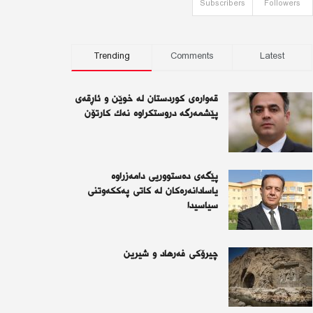
Subscribers
Followers
Trending
Comments
Latest
قەوارەی كوردستان لە خوێن و ئاڕقەی
پێشمەرگە دروستكراوە نەك كارتۆن
پێگەی دەستووریی دامەزراوە
یاسادانەرەكان لە كاتی پەككەوتنی
سیاسیدا
چیرۆكی فەرهاد و شیرین