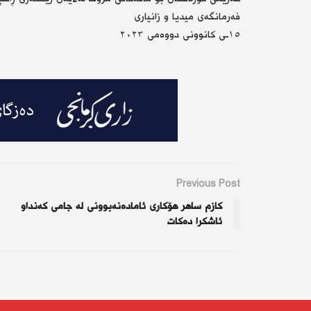
فەرمانگەی میدیا و زانیاری
١٥ـی کانوونی دووەمی ٢٠٢٣
Previous Post
کازم ساهر هۆکاری ئامادەنەبوونی لە جامی کەنداو
ئاشکرا دەکات