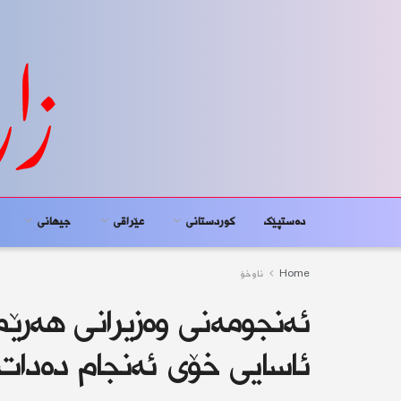
دەستپێک
کوردستانى
عێراقی
جیهانى
Home
ناوخۆ
ئەنجومەنی وەزیرانی هەرێ
ئاسایی خۆی ئەنجام دەدات