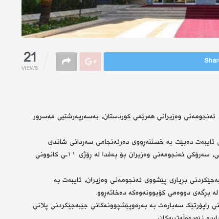
21
Share
VIEWS
ەمڕۆ یەکشەممە، رێککەوتی ١٥ـی کانوونی دووەمی ٢٠٢٣، ئەنجومەنی وەزیرانی هەرێمی کوردستان، بەسەرپەرشتیی مەسرور
 تایبەت دەبێت بە خستنەڕووی دەرئەنجامی سەردانی شاندی
حکومەتی هەرێمی کوردستان بە سەرۆکایەتیی مەسرور بارزانی، سەرۆکی ئەنجومەنی وەزیران بۆ بەغدا لە ڕۆژی ١١ـی کانوونی
ەجێکردنی بڕیاری پێشووی ئەنجومەنی وەزیران، تایبەت بە
لە بڕگەی دووەمی کۆبوونەوەکە دەخاتەڕوو.
 راپۆرتێک سەبارەت بە بەرەوپێشچوونەکانی جێبەجێکردنی پلانی
ردە نێودەوڵەتییەکان.