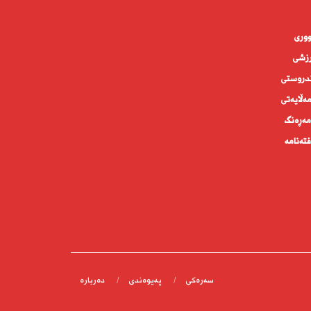
وورى
زشی
دروستى
ه‌ڵايه‌تى
ەڕەنگ
تەنامە
سەرەکی
پەیوەندى
دەربارە