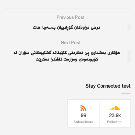
Previous Post
نرخی دراوەكان گۆڕانییان بەسەردا هات
Next Post
هۆكاری بەشداری پێ نەكردنی كتێبخانە گشتييه‌كانى سۆران لە
كۆبونەوەی وەزارەت ئاشكرا دەكرێت
Stay Connected test
99
23.9k
Subscribers
Followers