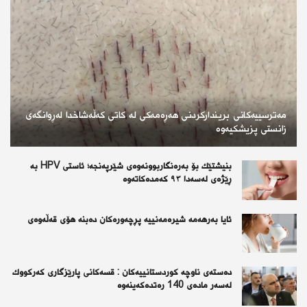
مەترسییەکانی بریندارکردنی هەڕەمەکی لە کاتی کەڵەشاخدا لەڕوانگەی
زانستی پزیشکیەوە
بنیشتێك بۆ بەرەنگاربوونەوەی شێرپەنجە؛ ئاستی HPV بە
ڕێژەی لەسەدا ٩٣ كەمدەكاتەوە
ئايا به‌رهه‌مه‌ شيره‌مه‌نييه‌ پڕچه‌وره‌كان ده‌بنه‌ هۆى قه‌ڵه‌وه‌ى
دەستەی ناوچە كوردستانییەكان : قسەكانی پارێزگاری كەركووك
لەسەر مادەی 140 رەتدەكەینەوە