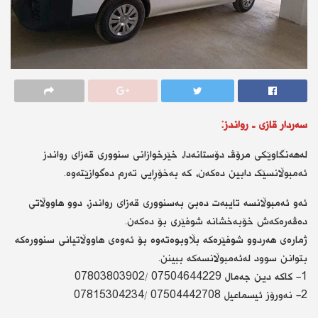
سەردار قازی ـ رواندز:
لەهەنگاوێکی مرۆڤ دۆستانەدا، خێرخوازانی سنووری قەزای رواندز
ئەمبوڵانسێک دابین دەکەن، کە بەخۆڕایی تەرم دەگوازێتەوە.
ئەو ئەمبوڵانسە تایبەت دەبێ بەسنووری قەزای رواندز، دوو هاووڵاتی
دەڤەرەکەش خۆبەخشانە شوفێری بۆ دەکەن.
ژمارەی هەردوو شوفێرەکە بڵاوبوەتەوە بۆ ئەوەی هاووڵاتیانی سنوورەکە
بتوانن سوود لەئەمبوڵانسەکە ببینن.
1- كاكە دین جەمال 07504644229 /07803803902
2- نەورۆز ئیسماعیل 07504442708 /07815304234