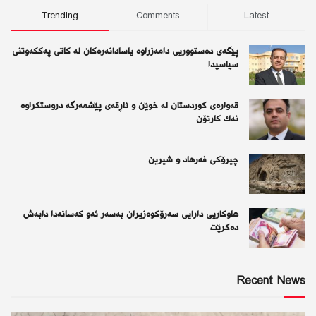
Trending
Comments
Latest
پێگەی دەستووریی دامەزراوە یاسادانەرەكان لە كاتی پەككەوتنی
سیاسیدا
قەوارەی كوردستان لە خوێن و ئاڕقەی پێشمەرگە دروستكراوە
نەك كارتۆن
چیرۆكی فەرهاد و شیرین
هاوکاریی دارایی سەرۆکوەزیران بەسەر ئەو كەسانەدا دابەش
دەکرێت
Recent News