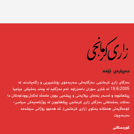
دەربارەى ئێمە
دەزگای زاری كرمانجی، دەزگایەكی سەربەخۆی رۆشنبیریی و راگەیاندنە، لە
19/6/2005 لە شاری سۆران دامەزراوە. ئەم دەزگایە لە چەند بەشێكی جیاجیا
پێكهاتووە و لەسەر بنەمای بێلایەنی و پیشەیی بوون مامەڵە لەگەڵ رووداوەكان دا
دەكات. بەشەكانی دەزگای زاری كرمانجی پێكهاتوون لە رۆژنامەیەكی سیاسی-
كۆمەڵایەتی هەفتانە بەناوی (زاری كرمانجی)، كە هەموو رۆژانی سێشەمە
دەردەچێت.
کوردستانى