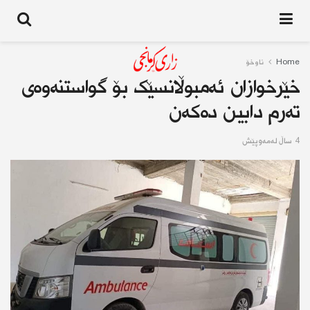
Home
ناوخۆ
خێرخوازان ئەمبوڵانسێک بۆ گواستنەوەی
تەرم دابین دەکەن
4 ساڵ له‌مه‌وپێش