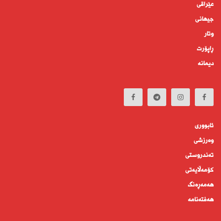
عێراقی
جیهانى
وتار
ڕاپۆرت
دیمانە
ئابوورى
وەرزشی
تەندروستى
كۆمه‌ڵايه‌تى
هەمەڕەنگ
هەفتەنامە