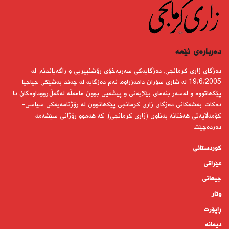
دەربارەى ئێمە
دەزگای زاری كرمانجی، دەزگایەكی سەربەخۆی رۆشنبیریی و راگەیاندنە، لە
19/6/2005 لە شاری سۆران دامەزراوە. ئەم دەزگایە لە چەند بەشێكی جیاجیا
پێكهاتووە و لەسەر بنەمای بێلایەنی و پیشەیی بوون مامەڵە لەگەڵ رووداوەكان دا
دەكات. بەشەكانی دەزگای زاری كرمانجی پێكهاتوون لە رۆژنامەیەكی سیاسی-
كۆمەڵایەتی هەفتانە بەناوی (زاری كرمانجی)، كە هەموو رۆژانی سێشەمە
دەردەچێت.
کوردستانى
عێراقی
جیهانى
وتار
ڕاپۆرت
دیمانە