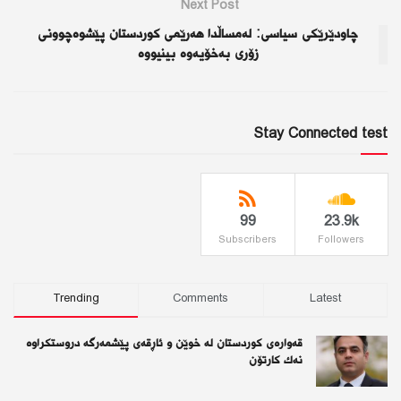
Next Post
چاودێرێكی سیاسی: لەمساڵدا هەرێمی كوردستان پێشوەچوونی
زۆری بەخۆیەوە بینیووە
Stay Connected test
99
23.9k
Subscribers
Followers
Trending
Comments
Latest
قەوارەی كوردستان لە خوێن و ئاڕقەی پێشمەرگە دروستكراوە
نەك كارتۆن