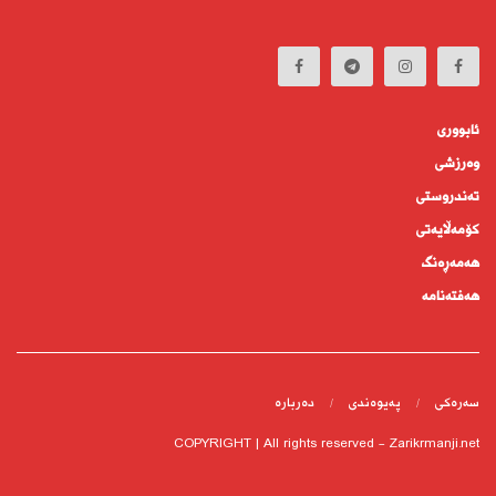
ئابوورى
وەرزشی
تەندروستى
كۆمه‌ڵايه‌تى
هەمەڕەنگ
هەفتەنامە
سەرەکی
پەیوەندى
دەربارە
COPYRIGHT | All rights reserved - Zarikrmanji.net