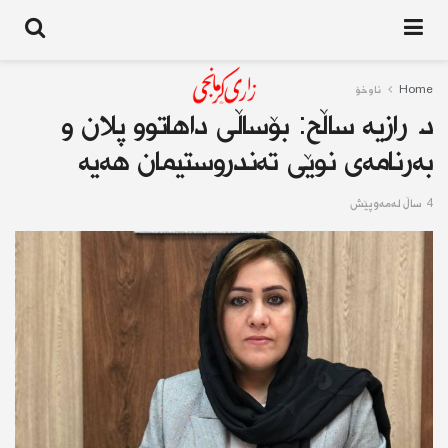
Home
ناوخۆ
د. رازیە ساڵح: بۆساڵی داهاتوو پلان و
بەرنامەی نوێى تەندروستیمان هه‌یه‌
4 ساڵ له‌مه‌وپێش