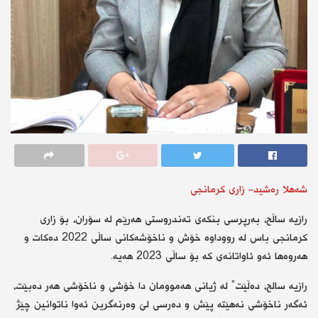
شەهلا رەشید- زاری كرمانجی
رازیە ساڵح، بەرپرسی بنكەی تەندروستی هەرێم لە سۆران، بۆ زاری
كرمانجی باس لە رووداوە خۆش و ناخۆشەكانی ساڵی 2022 دەكات و
هەروەها ئەو ئاواتانەی كە بۆ ساڵی 2023 هەیە.
رازیە سالح، دەڵێت” لە ژیانی هەموومان دا خۆشی و ناخۆشی هەر دەبێت،
ئەگەر ناخۆشی نەهێتە پێش و دەرسی لێ وەرنەگرین ئەوا ناتوانین چێژ