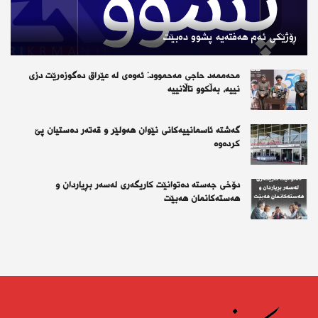
ڕۆژێكی ئەم هەفتەیە پشوو دەبێت
محەممەد حاجی مەحموود: ئەوەی لە عێراق دەگوزەرێت دزی
نییە، بەڵکوو تاڵانییە
گەشتە ئاسمانییەکانی نێوان هەولێر و قەتەر دەستیان پێ
کردەوە
دۆخی جەستە دەتوانێت کاریگەری لەسەر بڕیاردان و
هەستەکانمان هەبێت