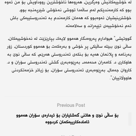
لە خۆشییەكانیش وەرگرین، هەروەها ناخۆشترین رووداویش بۆ من ئەوە
بوو كە كارمەندێكم لەم ساڵەدا تووشی نەخۆشی شێرپەنجە بوو،
خۆشترینیشیان ئەوەبوو كە هەمان كارمەندم بە تەندروستییەكی باش
ئەم نەخۆشییەی تێپەڕاند و سەلامەتە.
گووتیشی” هیوادارم پەروەدگار هەموو لایەك بپارێزێت لە نەخۆشییەكان،
ساڵی نوێ ببێتە ساڵێكی پڕ خۆشی و بەرەكەت بۆ هەموو كوردستان، زۆر
بەرنامە و پلانمان هەیە بۆ بنكەی تەندروستی هەرێم، كە ساڵی نوێ بە
هاوكاری د. كامەران محەمەد، بەڕێوەبەری گشتی تەندروستی سۆران و د.
كاروان جەمال، بەڕێوەبەری تەندروستی سۆران، بۆ زیاتر خزمەتكردنی
هاووڵاتییان”.
Previous Post
بۆ ساڵی نوێ و هاتنی گەشتیاران بۆ ئیدارەی سۆران هەموو
ئامادەكارییەكمان كردووە