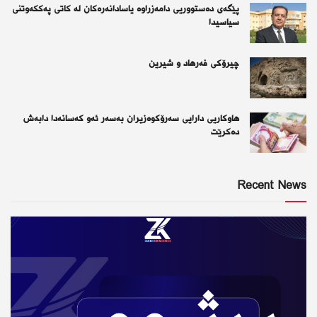
پێگەی دەستووریی دامەزراوە یاسادانەرەكان لە كاتی پەككەوتنی
سیاسیدا
چیرۆكی فەرهاد و شیرین
هاوکاریی دارایی سەرۆکوەزیران بەسەر ئەو كەسانەدا دابەش
دەکرێت
Recent News