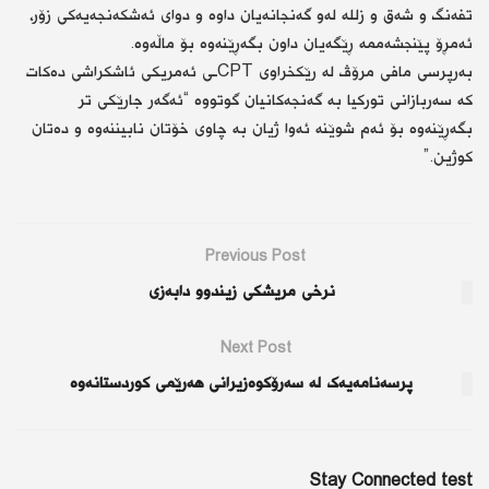
تفەنگ و شەق و زللە لەو گەنجانەیان داوە و دوای ئەشكەنجەیەكی زۆر،
ئەمڕۆ پێنجشەممە ڕێگەیان داون بگەڕێنەوە بۆ ماڵەوە.
بەرپرسی مافی مرۆڤ لە رێكخراوی CPTـی ئەمریكی ئاشكراشی دەكات
كە سەربازانی توركیا بە گەنجەكانیان گوتووە “ئەگەر جارێكی تر
بگەڕێنەوە بۆ ئەم شوێنە ئەوا ژیان بە چاوی خۆتان نابیننەوە و دەتان
كوژین.”
Previous Post
نرخی مریشكی زیندوو دابەزی
Next Post
پرسەنامەیەک لە سەرۆکوەزیرانی هەرێمی کوردستانەوە
Stay Connected test