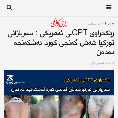
Home
کوردستانى
رێكخراوی CPTـی ئەمریكی : سەربازانی
توركیا شەش گەنجی كورد ئەشكەنجە
دەده‌ن
1 مانگ له‌مه‌وپێش