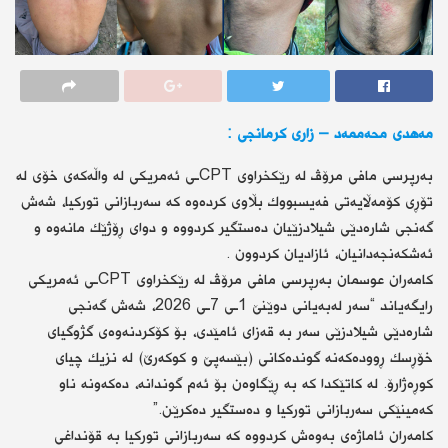
مەهدی محەممەد – زاری كرمانجی :
بەرپرسی مافی مرۆڤ لە رێكخراوی CPTـی ئەمریكی لە واڵەكەی خۆی لە
تۆڕی كۆمەڵایەتی فەیسبووك بڵاوی كردەوە كە سەربازانی توركیا، شەش
گەنجی شارەدێی شیلادزێیان دەستگیر كردووە و دوای ڕۆژێك مانەوە و
ئەشكەنجەدانیان، ئازادیان كردوون .
كامەران عوسمان بەرپرسی مافی مرۆڤ لە رێكخراوی CPTـی ئەمریكی
رایگەیاند “سەر لەبەیانی دوێنێ 1ـی 7ـی 2026، شەش گەنجی
شارەدێی شیلادزێی سەر بە قەزای ئامێدی، بۆ كۆكردنەوەی گژوگیای
خۆڕسك ڕوودەكەنە گوندەكانی (بێسەپێ و كوكەرێ) لە نزیك چیای
كوڕەژارۆ. لە كاتێكدا كە بە ڕێگاوەن بۆ ئەم گوندانە، دەكەونە ناو
كەمینێكی سەربازانی توركیا و دەستگیر دەكرێن.”
كامەران ئاماژەی بەوەش كردووە كە سەربازانی توركیا بە قۆنداغی