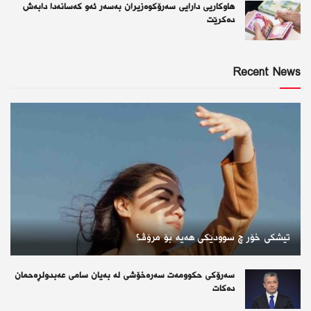
هاوکاریی دارایی سەرۆکوەزیران بەسەر ئەو كەسانەدا دابەش
دەکرێت
Recent News
تیشكی خۆر چ سوودێكی هه‌یه‌ بۆ مرۆڤ؟
سەرۆکی حکوومەت سەرەخۆشی لە بەیان سامی عەبدولڕەحمان
دەکات