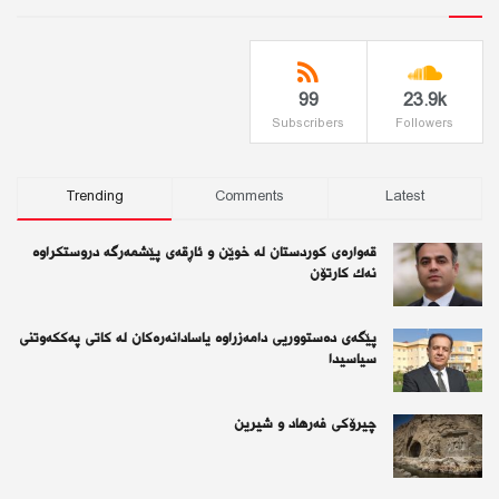
99
23.9k
Subscribers
Followers
Trending
Comments
Latest
قەوارەی كوردستان لە خوێن و ئاڕقەی پێشمەرگە دروستكراوە
نەك كارتۆن
پێگەی دەستووریی دامەزراوە یاسادانەرەكان لە كاتی پەككەوتنی
سیاسیدا
چیرۆكی فەرهاد و شیرین