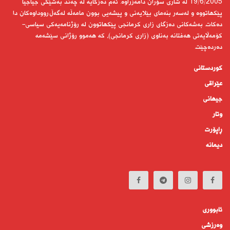
19/6/2005 لە شاری سۆران دامەزراوە. ئەم دەزگایە لە چەند بەشێكی جیاجیا
پێكهاتووە و لەسەر بنەمای بێلایەنی و پیشەیی بوون مامەڵە لەگەڵ رووداوەكان دا
دەكات. بەشەكانی دەزگای زاری كرمانجی پێكهاتوون لە رۆژنامەیەكی سیاسی-
كۆمەڵایەتی هەفتانە بەناوی (زاری كرمانجی)، كە هەموو رۆژانی سێشەمە
دەردەچێت.
کوردستانى
عێراقی
جیهانى
وتار
ڕاپۆرت
دیمانە
ئابوورى
وەرزشی