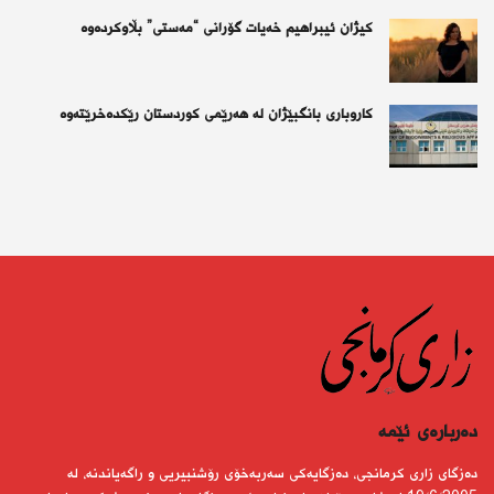
کیژان ئیبراهیم خەیات گۆرانی “مەستی” بڵاوکردەوە
کاروباری بانگبێژان لە هەرێمی کوردستان رێکدەخرێتەوە
دەربارەى ئێمە
دەزگای زاری كرمانجی، دەزگایەكی سەربەخۆی رۆشنبیریی و راگەیاندنە، لە