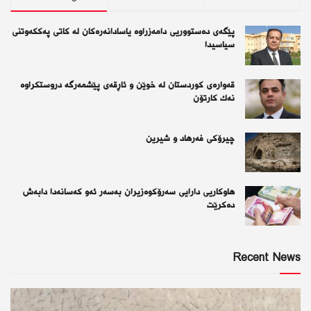
پێگەی دەستووریی دامەزراوە یاسادانەرەكان لە كاتی پەككەوتنی
سیاسیدا
قەوارەی كوردستان لە خوێن و ئاڕقەی پێشمەرگە دروستكراوە
نەك كارتۆن
چیرۆكی فەرهاد و شیرین
هاوکاریی دارایی سەرۆکوەزیران بەسەر ئەو كەسانەدا دابەش
دەکرێت
Recent News