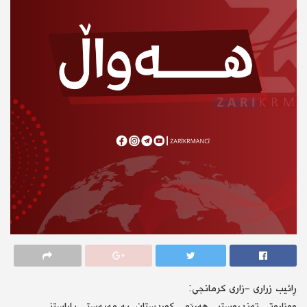
ڕائیب زراری -زاری كرمانجی:
وەزارەتی تەندروستیی هەرێمی کوردستان، بە مەبەستی پاراستنی