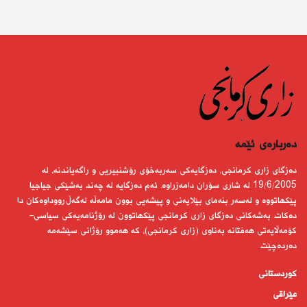
دەربارەى ئێمە
دەزگای زاری كرمانجی، دەزگایەكی سەربەخۆی رۆشنبیریی و راگەیاندنە، لە
19/6/2005 لە شاری سۆران دامەزراوە. ئەم دەزگایە لە چەند بەشێكی جیاجیا
پێكهاتووە و لەسەر بنەمای بێلایەنی و پیشەیی بوون مامەڵە لەگەڵ رووداوەكان دا
دەكات. بەشەكانی دەزگای زاری كرمانجی پێكهاتوون لە رۆژنامەیەكی سیاسی-
كۆمەڵایەتی هەفتانە بەناوی (زاری كرمانجی)، كە هەموو رۆژانی سێشەمە
دەردەچێت.
کوردستانى
عێراقی