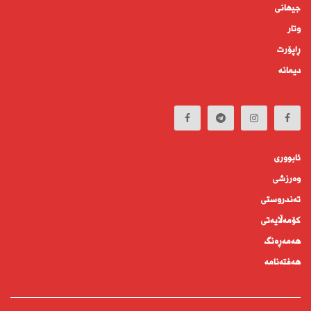
جیهانى
وتار
ڕاپۆرت
دیمانە
ئابوورى
وەرزشی
تەندروستى
كۆمه‌ڵايه‌تى
هەمەڕەنگ
هەفتەنامە