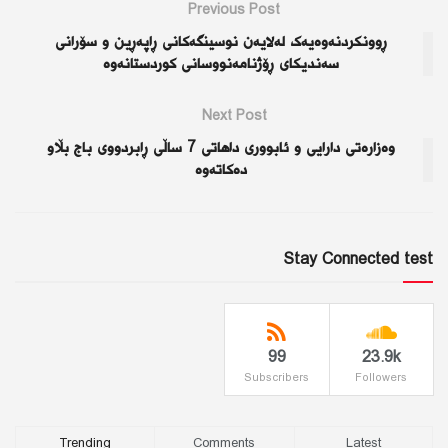
Previous Post
ڕوونکردنەوەیەک لەلایەن نوسینگەکانی ڕاپەڕین و سۆرانی
سەندیکای ڕۆژنامەنووسانی کوردستانەوە
Next Post
وەزارەتی دارایی و ئابووری داهاتی 7 ساڵی ڕابردووی باج بڵاو
دەکاتەوە
Stay Connected test
99
23.9k
Subscribers
Followers
Trending
Comments
Latest