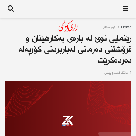
Home
کوردستانى
رێنمایی نوێ لە بارەی بەکارهێنان و
فرۆشتنی دەرمانی لەباربردنی کۆرپەلە
دەردەکرێت
1 مانگ له‌مه‌وپێش