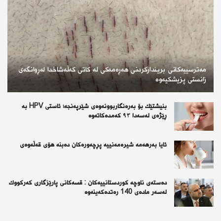
مەترسییەکانی بریندارکردنی هەڕەمەکی لە کاتی کەڵەشاخدا لەڕوانگەی
زانستی پزیشکیەوە
بنیشتێك بۆ بەرەنگاربوونەوەی شێرپەنجە؛ ئاستی HPV بە
ڕێژەی لەسەدا ٩٣ كەمدەكاتەوە
ئايا به‌رهه‌مه‌ شيره‌مه‌نييه‌ پڕچه‌وره‌كان ده‌بنه‌ هۆى قه‌ڵه‌وه‌ى
دەستەی ناوچە كوردستانییەكان : قسەكانی پارێزگاری كەركووك
لەسەر مادەی 140 رەتدەكەینەوە