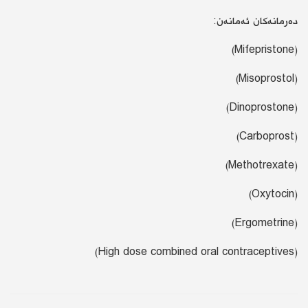
دەرمانەکان ئەمانەن:
(Mifepristone)
(Misoprostol)
(Dinoprostone)
(Carboprost)
(Methotrexate)
(Oxytocin)
(Ergometrine)
(High dose combined oral contraceptives)