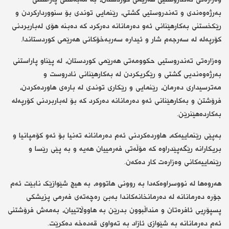
بەرژەوەندی و تەندروستیی گشتی، رێنمایی توندی بۆ سنووردارکردن و
رێکخستنی بەکارهێنانی ئەو دەرمانانە دەرکرد کە دەبنە هۆی لەباربردنی
کۆرپەلە لە سەرجەم شار و ئیدارە سەربەخۆکانی هەرێمی کوردستاندا.
وەزارەتی تەندروستیی حکوومەتی هەرێمی کوردستان، لە پێناو پاراستنی
بەرژەوەندیی گشتی و رێگریکردن لە بەکارهێنانی نادروست و
مەترسیداری دەرمان، رێنمایی و رێکاری توندی لە بارەی هاوردەکردن،
فرۆشتن و بەکارهێنانی ئەو دەرمانانە دەرکرد کە بۆ لەباربردنی کۆرپەلە
بەکاردەهێنرێن.
بەپێی رێنماییەکە، هاوردەکردنی ئەم دەرمانانە تەنیا بۆ ئەو کۆمپانیا و
بریکارانە رێگەپێدراوە کە مۆڵەتی فەرمییان هەیە و بە پێی رێسا و
رێنماییەکانی وەزارەت کار دەکەن.
هەروەها لە نووسراوەکەدا بە روونی هاتووە، بە هیچ شێوازێک نابێت ئەم
جۆرە دەرمانانە لە دەرمانخانەکاندا بەبێ رەچەتەی فەرمی پزیشکی
پسپۆڕیی ئافرەتان و منداڵبوون بدرێن بە هاووڵاتییان، بەمەش فرۆشتنی
ئەم دەرمانانە بە شێوازی ئازاد بە تەواوی قەدەخە دەکرێت.