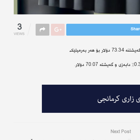
3
Share
VIEWS
Next Post