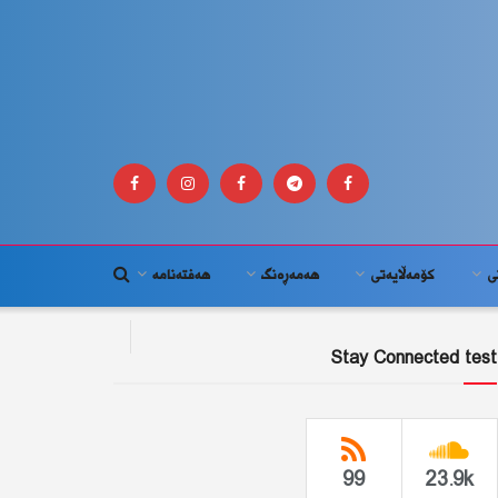
ى
كۆمه‌ڵايه‌تى
هەمەڕەنگ
هەفتەنامە
Stay Connected test
99
23.9k