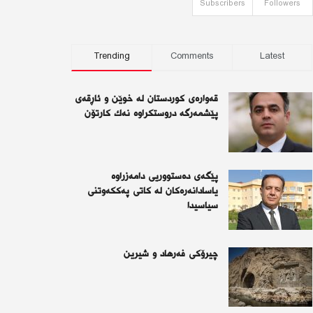
Subscribers
Followers
Trending
Comments
Latest
قەوارەی كوردستان لە خوێن و ئاڕقەی
پێشمەرگە دروستكراوە نەك كارتۆن
پێگەی دەستووریی دامەزراوە
یاسادانەرەكان لە كاتی پەككەوتنی
سیاسیدا
چیرۆكی فەرهاد و شیرین