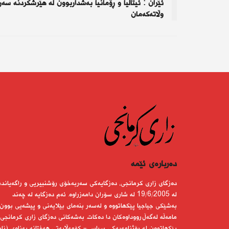
ئێران : ئیتاڵیا و ڕۆمانیا بەشداربوون لە هێرشكردنە سەر
وڵاتەكەمان
دەربارەى ئێمە
دەزگای زاری كرمانجی، دەزگایەكی سەربەخۆی رۆشنبیریی و راگەیاندن
لە 19/6/2005 لە شاری سۆران دامەزراوە. ئەم دەزگایە لە چەند
بەشێكی جیاجیا پێكهاتووە و لەسەر بنەمای بێلایەنی و پیشەیی بوون
مامەڵە لەگەڵ رووداوەكان دا دەكات. بەشەكانی دەزگای زاری كرمانجی
پێكهاتوون لە رۆژنامەیەكی سیاسی- كۆمەڵایەتی هەفتانە بەناوی (زار