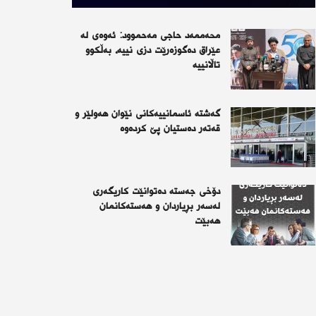
محەممەد حاجی مەحموود: ئەوەی لە
عێراق دەگوزەرێت دزی نییە، بەڵکوو
تاڵانییە
گەشتە ئاسمانییەکانی نێوان هەولێر و
قەتەر دەستیان پێ کردەوە
دۆخی جەستە دەتوانێت کاریگەری
لەسەر بڕیاردان و هەستەکانمان
هەبێت