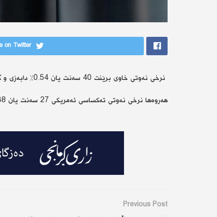
 on Twitter
نرخی نەوتی خاوی برێنت 40 سەنت یان 0.54% دابەزی و گەیشتنە 73.34 دۆلار بۆ هەر بەرمیلێک،
هەروەها نرخی نەوتی تەکساسی ئەمریکی 27 سەنت یان 0.38% دابەزی و گەیشتە 70.07 دۆلار.
Previous Post