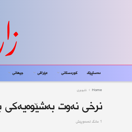
دەستپێک
کوردستانى
عێراقی
جیهانى
Home
ئابوورى
نرخی نەوت بەشێوەیەکی بە
1 مانگ له‌مه‌وپێش