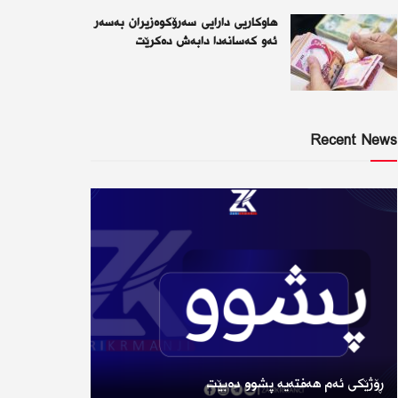
هاوکاریی دارایی سەرۆکوەزیران بەسەر
ئەو كەسانەدا دابەش دەکرێت
Recent News
ڕۆژێكی ئەم هەفتەیە پشوو دەبێت