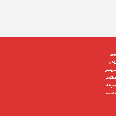
وورى
زشی
دروستى
ه‌ڵايه‌تى
ەڕەنگ
تەنامە