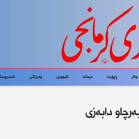
وتار
ڕاپۆرت
دیمانە
ئابوورى
وەرزشی
تەندروست
رچاو دابەزی