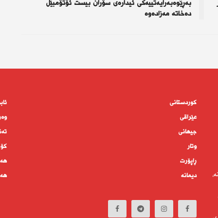
بەڕێوەبەرایەتییەكی ئیدارەی سۆران بیست ئۆتۆمبێڵ
دەخاتە مەزادەوە
کوردستانى
ئاب
عێراقی
وەر
جیهانى
تەن
وتار
كۆم
ڕاپۆرت
هەم
ە،
دیمانە
هەف
ی