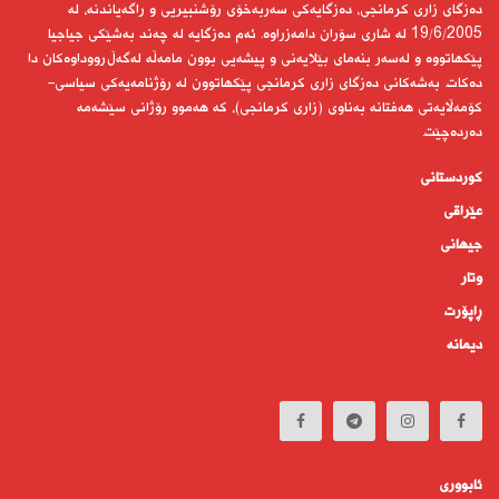
دەزگای زاری كرمانجی، دەزگایەكی سەربەخۆی رۆشنبیریی و راگەیاندنە، لە
19/6/2005 لە شاری سۆران دامەزراوە. ئەم دەزگایە لە چەند بەشێكی جیاجیا
پێكهاتووە و لەسەر بنەمای بێلایەنی و پیشەیی بوون مامەڵە لەگەڵ رووداوەكان دا
دەكات. بەشەكانی دەزگای زاری كرمانجی پێكهاتوون لە رۆژنامەیەكی سیاسی-
كۆمەڵایەتی هەفتانە بەناوی (زاری كرمانجی)، كە هەموو رۆژانی سێشەمە
دەردەچێت.
کوردستانى
عێراقی
جیهانى
وتار
ڕاپۆرت
دیمانە
ئابوورى