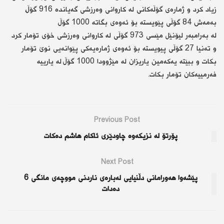
زیاد كرد و ژمارەی گۆڵەكانی لە كاروانی وەرزشی گەیاندە 916 گۆڵ،
بەمەش 84 گۆڵی پێویستە بۆ ئەوەی بگاتە 1000 گۆڵ.
لە بەرامبەر لیۆنێل مێسی 973 گۆڵی لە كاروانی وەرزشی خۆی تۆمار كرد
و تەنیا 27 گۆڵی پیویستە بۆ ئەوەی ژمارەیەكی پێوانەیی نوێ تۆمار
بكات و ببێتە یەكەمین یاریزان لە مێژوودا 1000 گۆڵ لە یارییە
فەرمییەكان تۆمار بكات.
Previous Post
پۆرتۆ لە نزیكەوە چاودێری ئاكام هاشم دەكات
Next Post
پێشەوا هەورامانی دڵنیایی لەبارەی ناردنی مووچەی مانگی 6
دەدات