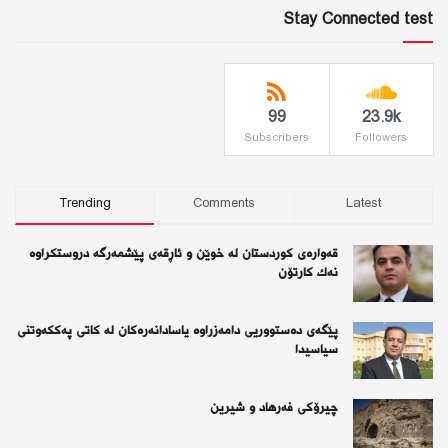
Stay Connected test
99
23.9k
Subscribers
Followers
Trending
Comments
Latest
قەوارەی كوردستان لە خوێن و ئاڕقەی پێشمەرگە دروستكراوە
نەك كارتۆن
پێگەی دەستووریی دامەزراوە یاسادانەرەكان لە كاتی پەككەوتنی
سیاسیدا
چیرۆكی فەرهاد و شیرین