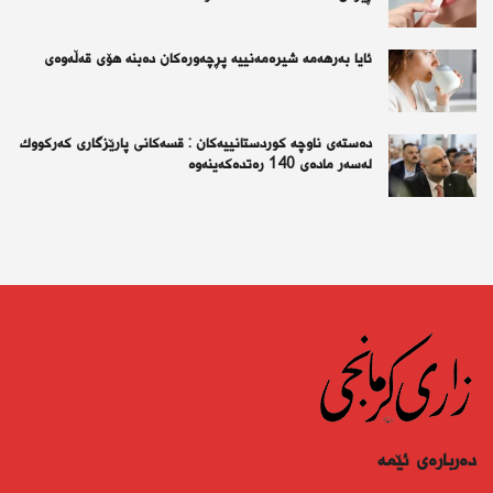
ئايا به‌رهه‌مه‌ شيره‌مه‌نييه‌ پڕچه‌وره‌كان ده‌بنه‌ هۆى قه‌ڵه‌وه‌ى
دەستەی ناوچە كوردستانییەكان : قسەكانی پارێزگاری كەركووك
لەسەر مادەی 140 رەتدەكەینەوە
دەربارەى ئێمە