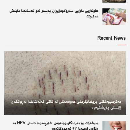
هاوکاریی دارایی سەرۆکوەزیران بەسەر ئەو كەسانەدا دابەش
دەکرێت
Recent News
مەترسییەکانی بریندارکردنی هەڕەمەکی لە کاتی کەڵەشاخدا لەڕوانگەی
زانستی پزیشکیەوە
بنیشتێك بۆ بەرەنگاربوونەوەی شێرپەنجە؛ ئاستی HPV بە
ڕێژەی لەسەدا ٩٣ كەمدەكاتەوە