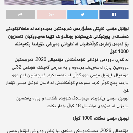
لیۆنێل مێسی، كاپتنی هەڵبژاردەی ئەرجەنتین بەردەوامە لە ململانێكردنی
ئەفسانەی پۆرتوگالی كریستیانۆ رۆناڵدۆ كە تێیدا هەردووكیان تامەزرۆن
بۆ ئەوەی ژمارەی گۆڵەكانیان لە كاروانی وەرزشی خۆیاندا بگەیەننە
1000 گۆڵ.
لە گەڕی دووەمی قۆناغی كۆمەڵەكانی مۆندیالی 2026، ئەرجەنتین
دووەمین یاری لەسەریەك بردەوە و بە فەرمی گەیشتە قۆناغی 32ـی
مۆندیال، لیۆنێل مێسی دوو گۆڵی لە نەمسا كرد، ئەرجەنتین لەم دوو
یارییە پێنج گۆڵی كرد، سەرجەم گۆڵەكانیش لە لایەن لیۆنێل مێسی تۆمار
كرا.
لیۆنێل مێسی ریكۆردی میرۆسلاڤ كڵۆزەی شكاندا و بووە یەكەمین
یاریزان لە مێژووی مۆندیال 18 گۆڵ تۆمار بكات.
لیۆنێل مێسی دەگاتە 1000 گۆڵ؟
مۆندیالی 2026، دەستكەوتێكی دیكەی بۆ ژیانی وەرزشی لیۆنێل مێسی