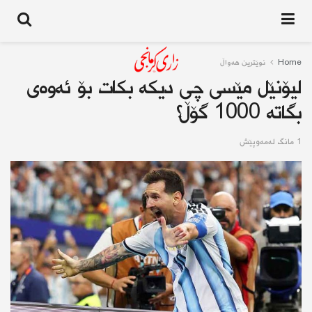
Home
نوێترین هەواڵ
لیۆنێل مێسی چی دیكە بكات بۆ ئەوەی
بگاتە 1000 گۆڵ؟
1 مانگ له‌مه‌وپێش