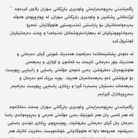
ڕاگەیاندنی بەڕێوەبەرایەتی چاودێری بازرگانی سۆران بڵاوی كردەوە: ”
لێژنەکانی پشکنین و چاودێری بازرگانی سۆران، لە چوارچێوەی هەوڵە
بەردەوامەکانیان بۆ پاراستنی تەندروستیی هاووڵاتیان، ئەمڕۆ
بەدواداچوونێکیان لە بەهارات‌فرۆشەکان ئەنجامدا و چەند دەرمانێکیان
کۆنتڕۆڵ کرد.
لە ماوەی پشکنینەکاندا دەرکەوت هەندێک شوێنی گیای دەرمانی و
هەندێک جۆر دەرمانی تایبەت بە قەڵەوی و لاوازی و بەرهەمی
هاوشێوەیان دەفرۆشن، بەبێ ئەوەی مۆڵەتی یاسایی و زانیاریی پێویست
بۆ فرۆشتنی ئەو بەرهەمانەیان هەبێت. بۆیە بڕێک لەو دەرمان و
بەرهەمانە دەستیان بەسەردا گیرا و ڕێکاری یاساییی پێویست بەرامبەر
سەرپێچکاران گیرابەر.
ڕاگەیاندنی بەڕێوەبەرایەتی چاودێری بازرگانی سۆران جەخت دەکاتەوە،
کە هەر کەس یان هەر شوێنێک بەبێ مۆڵەتی فەرمی و بەپێچەوانەی یاسا
دەرمان یان گیای دەرمانی بفرۆشێت، ڕووبەڕووی ڕێکاری توندی یاسایی
دەبێتەوە. هەروەها داوا لە هاووڵاتیانی خۆشەویست دەکرێت کاتێک هەر