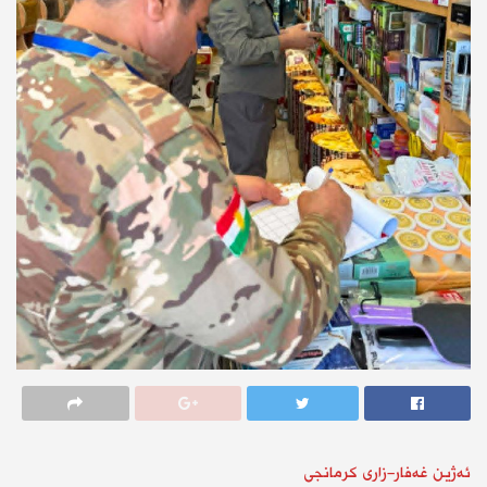
ئەژین غەفار-زاری کرمانجی