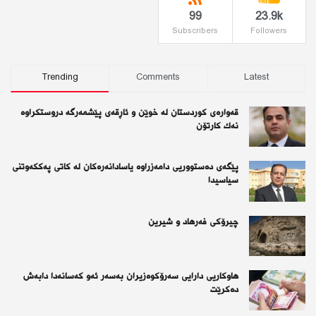
99
23.9k
Subscribers
Followers
Trending
Comments
Latest
قەوارەی كوردستان لە خوێن و ئاڕقەی پێشمەرگە دروستكراوە
نەك كارتۆن
پێگەی دەستووریی دامەزراوە یاسادانەرەكان لە كاتی پەككەوتنی
سیاسیدا
چیرۆكی فەرهاد و شیرین
هاوکاریی دارایی سەرۆکوەزیران بەسەر ئەو كەسانەدا دابەش
دەکرێت