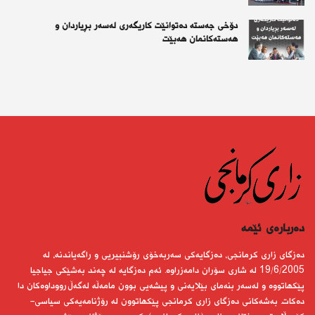
دۆخی جەستە دەتوانێت کاریگەری لەسەر بڕیاردان و
هەستەکانمان هەبێت
دەربارەى ئێمە
دەزگای زاری كرمانجی، دەزگایەكی سەربەخۆی رۆشنبیریی و راگەیاندنە، لە
19/6/2005 لە شاری سۆران دامەزراوە. ئەم دەزگایە لە چەند بەشێكی جیاجیا
پێكهاتووە و لەسەر بنەمای بێلایەنی و پیشەیی بوون مامەڵە لەگەڵ رووداوەكان دا
دەكات. بەشەكانی دەزگای زاری كرمانجی پێكهاتوون لە رۆژنامەیەكی سیاسی-