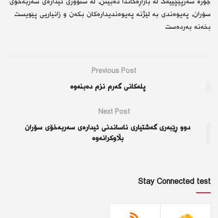
جۆرە سەرپێچییەک لە بازاڕەکاندا دەبینن، لە سنووری ئیدارەی سەربەخۆی
سۆران، پەیوەندی بە لێژنە پەیوەندیدارەکان بکەن و زانیاریی پێویست
بخەنە بەردەست
Previous Post
پلەكانی گەرم نزم دەبنەوە
Next Post
دوو ڕێبەری گەشتیاری ناساندنی ئیدارەی سەربەخۆی سۆران
بڵاوکرانەوە
Stay Connected test