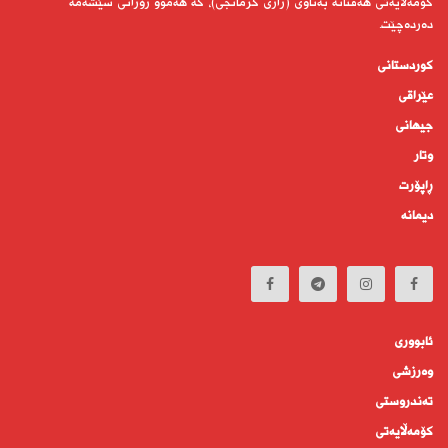
كۆمەڵایەتی هەفتانە بەناوی (زاری كرمانجی)، كە هەموو رۆژانی سێشەمە
دەردەچێت.
کوردستانى
عێراقی
جیهانى
وتار
ڕاپۆرت
دیمانە
ئابوورى
وەرزشی
تەندروستى
كۆمه‌ڵايه‌تى