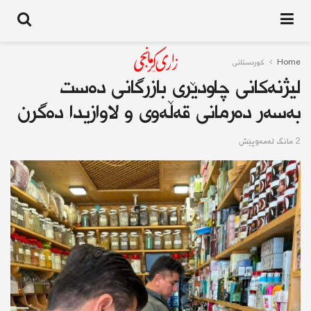
Home
کوردستانى
لیژنەکانی چاودێری بازرگانی دەست
بەسەر دەرمانی قەڵەوی و لاوازیدا دەگرن
2 مانگ له‌مه‌وپێش