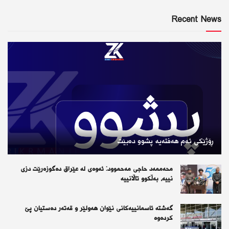
Recent News
ڕۆژێكی ئەم هەفتەیە پشوو دەبێت
محەممەد حاجی مەحموود: ئەوەی لە عێراق دەگوزەرێت دزی
نییە، بەڵکوو تاڵانییە
گەشتە ئاسمانییەکانی نێوان هەولێر و قەتەر دەستیان پێ
کردەوە