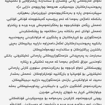
ئەوەی مەرجەکانی پلانی چاکسازی و ستانداردە ڕێکخراوەیی و تەکنیکییە
پەیوەندیدارەکانیان جێبەجێکرد، هەروەها چوارچێوەی دارایی دژە
سپیکردنەوەی پارە و بەرەنگاربوونەوەی تیرۆریزمیان بەهێزکرد.
بانکەکە ئاماژەی بەوەدا کە ئەم پرۆسەیە گەیشتووەتە قۆناغی کۆتایی،
ئەمەش ڕێگەی خۆشکردووە بۆ یەکگرتنەوەیەکی وردە وردە و ڕێکخراو.
ئەمەش توانای ئەم بانکانە بەرز دەکاتەوە بۆ پێشکەشکردنی
خزمەتگوزاری بۆ کڕیارەکانیان و پشتگیری لە فراوانکردنی پەیوەندییە
بانکییە پەیوەندیدارەکانیان لەگەڵ دامەزراوە داراییە بیانییەکان بەپێی
باشترین پراکتیزەکان و ستانداردە نێودەوڵەتییەکان.
سەبارەت بە پەرەپێدانی خزمەتگوزارییەکانی پارەدانی ئەلیکترۆنی، بانکی
ناوەندیی عێراق ئاماژەی بەوەدا کە مەرجە تەکنیکی و ڕێکارە
پێویستەکانی تەواو کردووە بۆ بەرزکردنەوەی سنووری کارتی پارەدانی
ئەلیکترۆنی بۆ کۆمپانیا و بازرگانییە تۆمارکراوەکان. ئەمەش بەشدار
دەبێت لە فراوانکردنی بازنەی خزمەتگوزارییە داراییە دیجیتاڵییەکان،
بەرزکردنەوەی گشتگیری دارایی، و دابینکردنی پێداویستییەکانی بەشە
جیاوازەکانی کڕیار بە شێوازی پارەدانی مۆدێرن.
روونی كردووەتەوە، کارکردن بەردەوامە بۆ جێبەجێکردنی قۆناغەکانی
دواتری ئەم پڕۆژەیە وردە وردە و دڵنیابوون لە چەسپاندنی کۆنتڕۆڵە