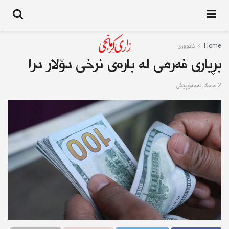
Home
ئابوورى
بڕیاری فەرمی لە بارەی نرخی دۆلار درا
2 مانگ له‌مه‌وپێش