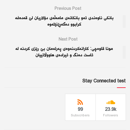
Previous Post
بانکی ناوەندی ئەو بانکانەی مامەڵەی دۆلاریان لێ قەدەغە
کرابوو دەگەڕێنێتەوە
Next Post
مونا قاوەچی: كارانەكردنەوەی پەرلەمان بێ رێزی كردنە لە
ئاست دەنگ و ئیرادەی هاووڵاتییان
Stay Connected test
99
23.9k
Subscribers
Followers