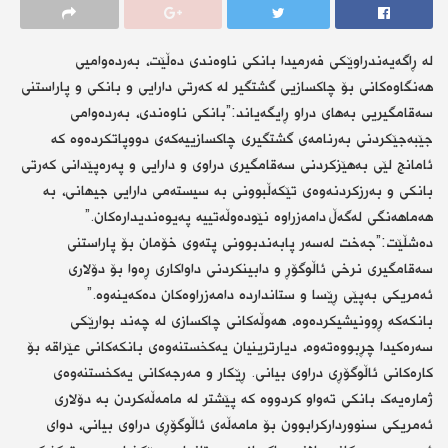
لە ڕاگەیەندراوێکی فەرمیدا بانکی ناوەندی دەڵێت، بەردەوامیی
هەنگاوەکانی بۆ چاکسازیی گشتگیر لە کەرتی دارایی و بانکی و پاراستنی
سەقامگیریی بەهای دراو ڕایگەیاند:”بانکی ناوەندی، بەردەوامی
جێبەجێکردنی بەرنامەی گشتگیری چاکسازییەکەی دووپاتکردەوە کە
ئامانج لێی بەهێزکردنی سەقامگیری دراوی و دارایی و پەرەپێدانی کەرتی
بانکی و بەرزکردنەوەی تێکەڵبوونی بە سیستەمی دارایی جیهانی، بە
هەماهەنگی لەگەڵ دامەزراوە نێودەوڵەتییە پەیوەندیدارەکان.”
دەشڵێت:”جەخت لەسەر پابەندبوونی پتەوی خۆمان بۆ پاراستنی
سەقامگیری نرخی ئاڵوگۆڕ و دابینکردنی داواکاری ڕەوا بۆ دۆلاری
ئەمریکی بەپێی ڕێسا و ستانداردە دامەزراوەکان دەكەینەوە.”
بانکەکە ڕوونیشیکردەوە، هەوڵەکانی چاکسازی لە چەند بوارێکی
سەرەکیدا چڕبووەتەوە، دیارترینیان یەکخستنەوەی بانکەکانی عێراقە بۆ
کارەکانی ئاڵوگۆڕی دراوی بیانی. ڕێکار و مەرجەکانی یەکخستنەوەی
ژمارەیەک بانکی تەواو کردووە کە پێشتر لە مامەڵەکردن بە دۆلاری
ئەمریکی سنووردارکرابوون بۆ مامەڵەی ئاڵوگۆڕی دراوی بیانی، دوای