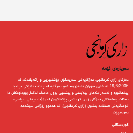
دەربارەى ئێمە
دەزگای زاری كرمانجی، دەزگایەكی سەربەخۆی رۆشنبیریی و راگەیاندنە، لە
19/6/2005 لە شاری سۆران دامەزراوە. ئەم دەزگایە لە چەند بەشێكی جیاجیا
پێكهاتووە و لەسەر بنەمای بێلایەنی و پیشەیی بوون مامەڵە لەگەڵ رووداوەكان دا
دەكات. بەشەكانی دەزگای زاری كرمانجی پێكهاتوون لە رۆژنامەیەكی سیاسی-
كۆمەڵایەتی هەفتانە بەناوی (زاری كرمانجی)، كە هەموو رۆژانی سێشەمە
دەردەچێت.
کوردستانى