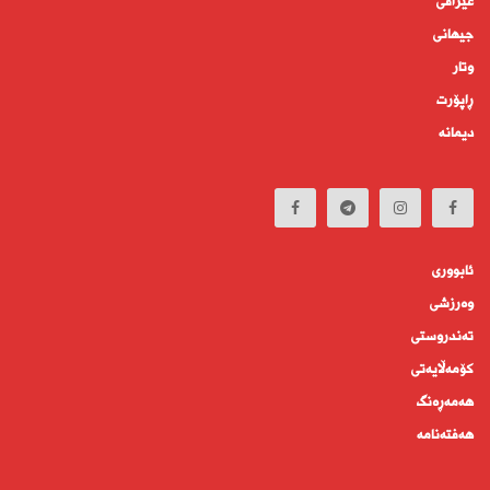
عێراقی
جیهانى
وتار
ڕاپۆرت
دیمانە
ئابوورى
وەرزشی
تەندروستى
كۆمه‌ڵايه‌تى
هەمەڕەنگ
هەفتەنامە