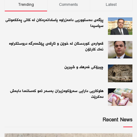
Trending
Comments
Latest
پێگەی دەستووریی دامەزراوە یاسادانەرەكان لە كاتی پەككەوتنی
سیاسیدا
قەوارەی كوردستان لە خوێن و ئاڕقەی پێشمەرگە دروستكراوە
نەك كارتۆن
چیرۆكی فەرهاد و شیرین
هاوکاریی دارایی سەرۆکوەزیران بەسەر ئەو كەسانەدا دابەش
دەکرێت
Recent News