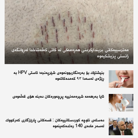
مەترسییەکانی بریندارکردنی هەڕەمەکی لە کاتی کەڵەشاخدا لەڕوانگەی
زانستی پزیشکیەوە
بنیشتێك بۆ بەرەنگاربوونەوەی شێرپەنجە؛ ئاستی HPV بە
ڕێژەی لەسەدا ٩٣ كەمدەكاتەوە
ئايا به‌رهه‌مه‌ شيره‌مه‌نييه‌ پڕچه‌وره‌كان ده‌بنه‌ هۆى قه‌ڵه‌وه‌ى
دەستەی ناوچە كوردستانییەكان : قسەكانی پارێزگاری كەركووك
لەسەر مادەی 140 رەتدەكەینەوە