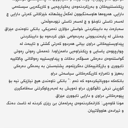
ڕێکخستنییەکان و بەرزکردنەوەی یەکپارچەیی و کاریگەریی سیستەمی
دارایی، هەروەها هاوسەنگبوون لەگەڵ پێشهاتە خێراکانی کەرتی دارایی چ
لەسەر ئاستی ناوخۆ و چ لەسەر ئاستی نێودەوڵەتی.
سەبارەت بە دابینکردنی خواستی دۆلاری ئەمریکی، بانکی ناوەندی عێراق
جەختی لە پابەندبوونی بەردەوامی خۆی کردەوە بۆ دابینکردنی
پێداویستییەکانی دراوی بیانی هەردوو کەرتی گشتی و تایبەت لە
چوارچێوەی یاسایی و ڕێکخراوەیی دامەزراودا. ئەمەش ڕەوتی ڕەوتی
گواستنەوەی دەرەکی مسۆگەر دەکات و پێداویستییە ڕەواکانی چالاکییە
ئابووری و بازرگانییەکان دەگرێتەوە، پشتبەستن بە یەدەگی دەرەکی
بەهێز و ئامرازە کاریگەرەکانی سیاسەتی دراو.
بانکەکە دووپاتیکردەوە کە ئەم :” بانكی ناوەندی هیچ نیازێکی نیە بۆ
گۆڕینی نرخی ئاڵوگۆڕی دراو ئەویش بە لەبەرچاوگرتنی سەقامگیری
پێوەرەکانی دراوی و دارایی ئابووری عێراق.
مونا قاوەچی: كارانەكردنەوەی پەرلەمان بێ رێزی كردنە لە ئاست دەنگ
و ئیرادەی هاووڵاتییان.