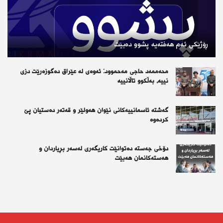
ڕۆژێكی ئەم هەفتەیە پشوو دەبێت
محەممەد حاجی مەحموود: ئەوەی لە عێراق دەگوزەرێت دزی
نییە، بەڵکوو تاڵانییە
گەشتە ئاسمانییەکانی نێوان هەولێر و قەتەر دەستیان پێ
کردەوە
دۆخی جەستە دەتوانێت کاریگەری لەسەر بڕیاردان و
هەستەکانمان هەبێت