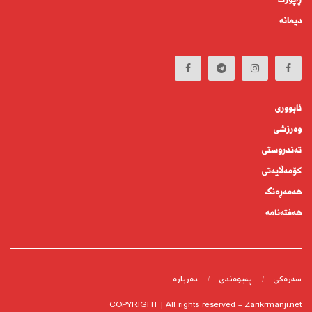
دیمانە
ئابوورى
وەرزشی
تەندروستى
كۆمه‌ڵايه‌تى
هەمەڕەنگ
هەفتەنامە
سەرەکی
پەیوەندى
دەربارە
COPYRIGHT | All rights reserved - Zarikrmanji.net