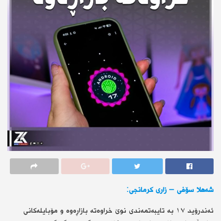
شەهلا سۆفی – زاری كرمانجی:
ئەندرۆید ١٧ بە تایبەتمەندی نوێ خراوەتە بازاڕەوە و مۆبایلەكانی