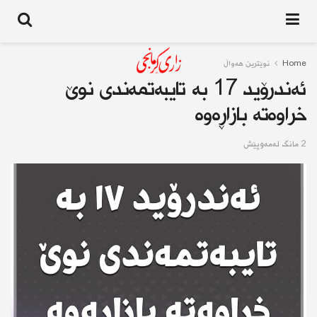
Home
نوێترین هەواڵ
ئەندرۆید 17 بە تایبەتمەندی نوێ
خراوەتە بازاڕەوە
2 مانگ له‌مه‌وپێش