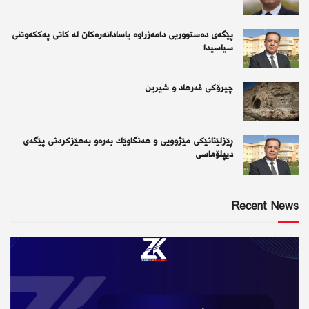
پێگەی دەستووریی دامەزراوە یاسادانەرەكان لە كاتی پەككەوتنی
سیاسیدا
چیرۆكی فەرهاد و شیرین
ڕێزلێنانێكی مێژوویی و هەنگاوێك بەرەو بەهێزكردنی پێگەی
دیپلۆماسی
Recent News