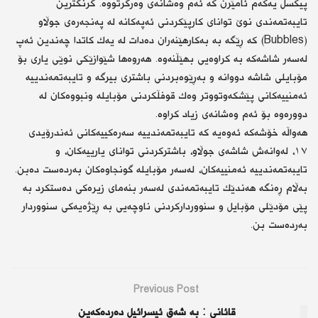
پیكسڵ یەكەم ئامێرن كە ئەم وەشانەی وەرگرتووە. گرنگترین
تایبەتمەندی نوێ توانای كارپێكردنی ئەپەكانە لە پەنجەرەی جوڵاو
(Bubbles) كە ڕێگە بە بەكارهێنەران دەدات لە یەك كاتدا چەندین ئەپ
لەسەر شاشەكە بە كراوەیی بهێڵنەوە. هەروەها شێوازێكی نوێی یاری بۆ
مۆبایلی شاشە دووانە و بەڕێوەبردنی باشتری بیرگە و تایبەتمەندییە
ئەمنییەكانی پێشكەوتووتر وەك قوفڵكردنی مۆبایلە ونبووەكان لە
دوورەوە بۆ ئەم وەشانەی زیاد كراوە.
هەواڵە خۆشەكە ئەوەیە كە تایبەتمەندییە سەرەكییەكانی ئەندرۆیدی
١٧، لەوانەش شاشەی جوڵاو، باشتركردنی توانای یارییەكان، و
تایبەتمەندییە ئەمنییەكان، لەسەر مۆبایلە گونجاوەكان بەردەست دەبن.
بەڵام ڕەنگە هەندێك تایبەتمەندی لەسەر بنەمای زیرەكی دەستكرد بە
پێی مۆدێلی مۆبایل و سنوورداركردنی ناوچەیی بە ڕێژەیەكی سنووردار
بەردەست بن.
Previous Post
قائانی : بە شەق ئیسرائیل دەردەكەین