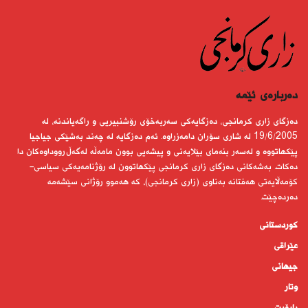
دەربارەى ئێمە
دەزگای زاری كرمانجی، دەزگایەكی سەربەخۆی رۆشنبیریی و راگەیاندنە، لە
19/6/2005 لە شاری سۆران دامەزراوە. ئەم دەزگایە لە چەند بەشێكی جیاجیا
پێكهاتووە و لەسەر بنەمای بێلایەنی و پیشەیی بوون مامەڵە لەگەڵ رووداوەكان دا
دەكات. بەشەكانی دەزگای زاری كرمانجی پێكهاتوون لە رۆژنامەیەكی سیاسی-
كۆمەڵایەتی هەفتانە بەناوی (زاری كرمانجی)، كە هەموو رۆژانی سێشەمە
دەردەچێت.
کوردستانى
عێراقی
جیهانى
وتار
ڕاپۆرت