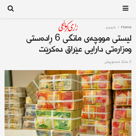
Home
ئابوورى
لیستی مووچەی مانگی 6 ڕادەستی
وەزارەتی دارایی عێراق دەکرێت
2 مانگ له‌مه‌وپێش