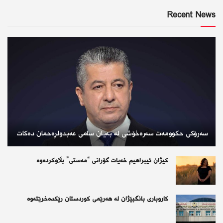
Recent News
سەرۆکی حکوومەت سەرەخۆشی لە بەیان سامی عەبدولڕەحمان دەکات
کیژان ئیبراهیم خەیات گۆرانی “مەستی” بڵاوکردەوە
کاروباری بانگبێژان لە هەرێمی کوردستان رێکدەخرێتەوە