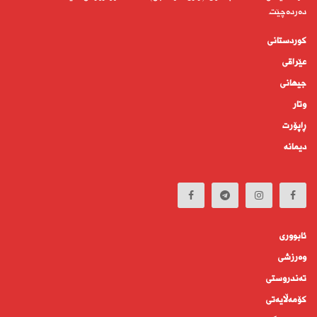
دەردەچێت.
کوردستانى
عێراقی
جیهانى
وتار
ڕاپۆرت
دیمانە
ئابوورى
وەرزشی
تەندروستى
كۆمه‌ڵايه‌تى