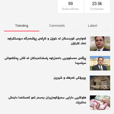
99
23.9k
Subscribers
Followers
Trending
Comments
Latest
قەوارەی كوردستان لە خوێن و ئاڕقەی پێشمەرگە دروستكراوە
نەك كارتۆن
پێگەی دەستووریی دامەزراوە یاسادانەرەكان لە كاتی پەككەوتنی
سیاسیدا
چیرۆكی فەرهاد و شیرین
هاوکاریی دارایی سەرۆکوەزیران بەسەر ئەو كەسانەدا دابەش
دەکرێت