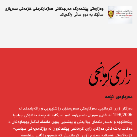
وەزارەتی پێشمەرگە مەرجەکانی هەژمارکردنی خزمەتی سەربازی
ساڵێک بە دوو ساڵی راگەیاند
دەربارەى ئێمە
دەزگای زاری كرمانجی، دەزگایەكی سەربەخۆی رۆشنبیریی و راگەیاندنە، لە
19/6/2005 لە شاری سۆران دامەزراوە. ئەم دەزگایە لە چەند بەشێكی جیاجیا
پێكهاتووە و لەسەر بنەمای بێلایەنی و پیشەیی بوون مامەڵە لەگەڵ رووداوەكان دا
دەكات. بەشەكانی دەزگای زاری كرمانجی پێكهاتوون لە رۆژنامەیەكی سیاسی-
كۆمەڵایەتی هەفتانە بەناوی (زاری كرمانجی)، كە هەموو رۆژانی سێشەمە