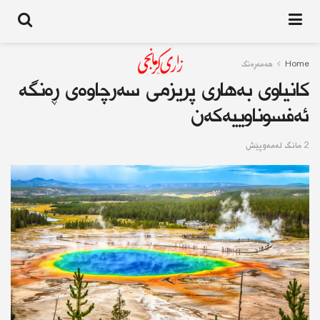
Home
هەمەڕەنگ
كانیاوی بەهاری پریزمی سه‌رچاوه‌ی ڕه‌نگه‌
ئه‌فسوناوییه‌كه‌ن
2 مانگ له‌مه‌وپێش