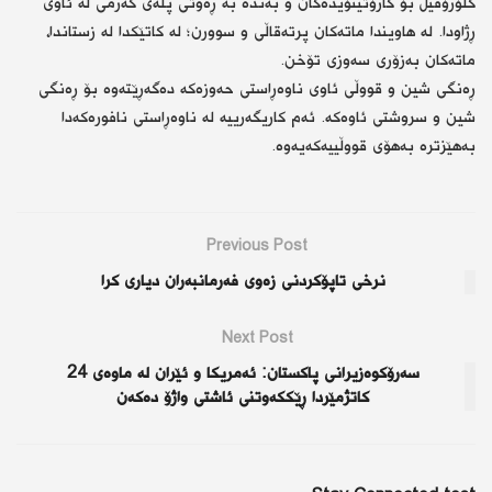
کلۆرۆفیل بۆ کارۆتینۆیدەکان و بەندە بە ڕەوتی پلەی گەرمی لە ئاوی
ڕژاودا. لە هاویندا ماتەکان پرتەقاڵی و سوورن؛ لە کاتێکدا لە زستاندا،
ماتەکان بەزۆری سەوزی تۆخن.
ڕەنگی شین و قووڵی ئاوی ناوەڕاستی حەوزەکە دەگەڕێتەوە بۆ ڕەنگی
شین و سروشتی ئاوەکە. ئەم کاریگەرییە لە ناوەڕاستی نافورەکەدا
بەهێزترە بەهۆی قووڵییەکەیەوە.
Previous Post
نرخی تاپۆکردنی زەوی فەرمانبەران دیاری کرا
Next Post
سەرۆکوەزیرانی پاکستان: ئەمریکا و ئێران لە ماوەی 24
کاتژمێردا ڕێککەوتنی ئاشتی واژۆ دەکەن