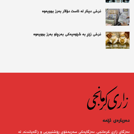
نرخی دینار لە ئاست دۆلار بەرز بوویەوە
نرخی زێڕ بە شێوەیەكی بەرچاو بەرز بوویەوە
دەربارەى ئێمە
دەزگای زاری كرمانجی، دەزگایەكی سەربەخۆی رۆشنبیریی و راگەیاندنە، لە