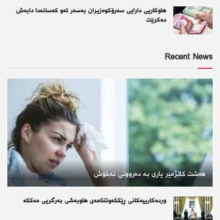
هاوکاریی دارایی سەرۆکوەزیران بەسەر ئەو كەسانەدا دابەش
دەکرێت
Recent News
هەشت کاتژمێر یاری بە دەروونی نەخۆش
وردەكارییەكانی ڕێككەوتننامەی هاوبەشی بەرگریی مەككە