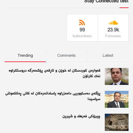
Stay Connected test
99
23.9k
Subscribers
Followers
Trending
Comments
Latest
قەوارەی كوردستان لە خوێن و ئاڕقەی پێشمەرگە دروستكراوە
نەك كارتۆن
پێگەی دەستووریی دامەزراوە یاسادانەرەكان لە كاتی پەككەوتنی
سیاسیدا
چیرۆكی فەرهاد و شیرین