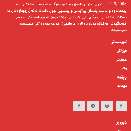
19/6/2005 لە شاری سۆران دامەزراوە. ئەم دەزگایە لە چەند بەشێكی جیاجیا
پێكهاتووە و لەسەر بنەمای بێلایەنی و پیشەیی بوون مامەڵە لەگەڵ رووداوەكان دا
دەكات. بەشەكانی دەزگای زاری كرمانجی پێكهاتوون لە رۆژنامەیەكی سیاسی-
كۆمەڵایەتی هەفتانە بەناوی (زاری كرمانجی)، كە هەموو رۆژانی سێشەمە
دەردەچێت.
کوردستانى
عێراقی
جیهانى
وتار
ڕاپۆرت
دیمانە
ئابوورى