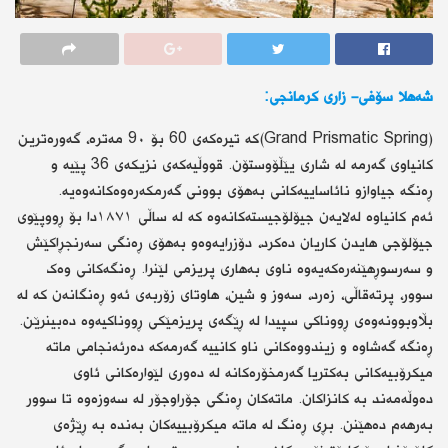
شه‌هلا سۆفی- زاری كرمانجی:
(Grand Prismatic Spring)کە تیرەکەی 60 بۆ 9٠ مه‌تره‌، گەورەترین
کانیاوی گەرمە لە شاری یێڵۆوستۆن. قووڵیەکەی نزیکەی 36 پێیە و
ڕەنگە جیاوازو نائاساییەکانی بەهۆی بوونی گەرمکەرەوەکانەوەیە.
ئه‌م كانیاوه‌ لەلایەن جیۆلۆجیستەکانەوە کە لە ساڵی ١٨٧١دا بۆ ڕووپێوی
جیۆلۆجی هایدن کاریان دەکرد، دۆزرایه‌وه‌و بەهۆی ڕەنگی سەرنجڕاکێش
و سەرسوڕهێنەرەکەیەوە ناوی بەهاری پریزمی لێنرا. ڕەنگەکانی وەک
سوور، پرتەقاڵی، زەرد، سەوز و شین، هاوتای زۆربەی ئەو ڕەنگانەن کە لە
بڵاوبوونەوەی ڕووناکی سپیدا لە ڕێگەی پریزمێکی ڕووناکیەوە دەبینرێن.
ڕەنگە گەشاوە و زیندووەکانی ناو کانییە گەرمەکە دەرئەنجامی ماتە
میکرۆبیەکانی بەکتریا گەرمخۆرەکانە لە دەوری لێوارەکانی ئاوی
دەوڵەمەند بە کانزاکان. ماتەکان ڕەنگی جۆراوجۆر لە سەوزەوە تا سوور
بەرهەم دەهێنن. بڕی ڕەنگ لە ماتە میکرۆبییەکان بەندە بە ڕێژەی