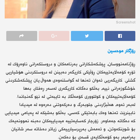
Screenshot
رۆژگار موحسین
ڕۆژنامەنووسان، پێشكەشكارانی بەرنامەكان و دروستكەرانی ناوەڕۆك لە
تۆڕە كۆمەڵایەتییەكان ڕۆڵێكی كاریگەر دەبینن لە دروستكردنی هۆشیاریی
گشتی. كاریگەریی ئەوان تەنها لە گواستنەوەی هەواڵ یان پێشكەشكردنی
خۆشگوزەرانی نییە، بەڵكو دەگاتە كاریگەری لەسەر ڕەفتار، بەها
كۆمەڵایەتییەكان و كولتووری كۆمەڵگا، بە تایبەتی لە نێو گەنجاندا.
لەبەر ئەوە، هەڵبژاردنی جلوبەرگ و دەركەوتنی دەرەوە لە میدیادا
نابینرێت تەنها وەك بابەتێكی كەسی، بەڵكو بەشێكە لە پەیامی میدیایی
كە دەگاتە جەماوەر. زۆرجار كەسایەتییە میدیاییەكان دەبنە نموونەیەك
بۆ شوێنكەوتن، و ئەمەش بەرپرسیارییەكی زیاتر دەخاتە سەر شانیان
بەرامبەر بەو كۆمەڵگایەی قسەی بۆ دەكەن.