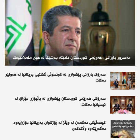
مەسرور بارزانی: هەرێمی کوردستان نابێتە بەشێک لە هیچ ململانێیەک
سەرۆک بارزانی پێشوازی لە کونسوڵی گشتیی بریتانیا لە هەولێر
دەکات
سەرۆكی هەرێمی كوردستان پێشوازی لە باڵیۆزی عێراق لە
ئیسپانیا دەكات
کیسەڵێکی دەگمەن لە وێڵز لە ڕۆژئاوای بەریتانیا دۆزرایەوە،
دەگەڕێتەوە وڵاتەکەی