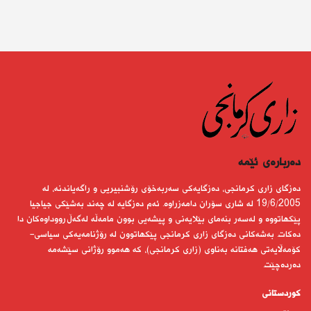
دەربارەى ئێمە
دەزگای زاری كرمانجی، دەزگایەكی سەربەخۆی رۆشنبیریی و راگەیاندنە، لە
19/6/2005 لە شاری سۆران دامەزراوە. ئەم دەزگایە لە چەند بەشێكی جیاجیا
پێكهاتووە و لەسەر بنەمای بێلایەنی و پیشەیی بوون مامەڵە لەگەڵ رووداوەكان دا
دەكات. بەشەكانی دەزگای زاری كرمانجی پێكهاتوون لە رۆژنامەیەكی سیاسی-
كۆمەڵایەتی هەفتانە بەناوی (زاری كرمانجی)، كە هەموو رۆژانی سێشەمە
دەردەچێت.
کوردستانى