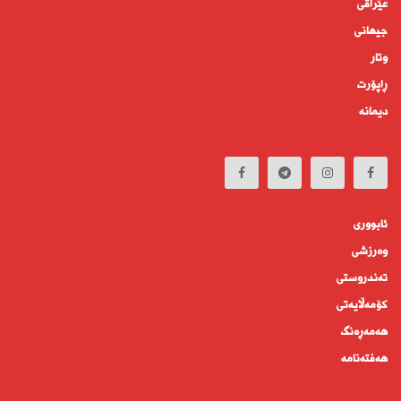
عێراقی
جیهانى
وتار
ڕاپۆرت
دیمانە
ئابوورى
وەرزشی
تەندروستى
كۆمه‌ڵايه‌تى
هەمەڕەنگ
هەفتەنامە