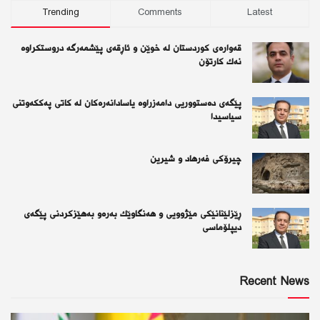
Trending
Comments
Latest
قەوارەی كوردستان لە خوێن و ئاڕقەی پێشمەرگە دروستكراوە
نەك كارتۆن
پێگەی دەستووریی دامەزراوە یاسادانەرەكان لە كاتی پەككەوتنی
سیاسیدا
چیرۆكی فەرهاد و شیرین
ڕێزلێنانێكی مێژوویی و هەنگاوێك بەرەو بەهێزكردنی پێگەی
دیپلۆماسی
Recent News