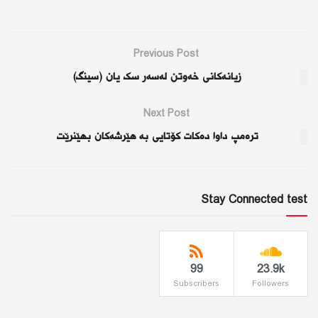
Previous Post
زیانەکانی خەوتن لەسەر سک یان (سینگ)
Next Post
ترەمپ داوا دەكات كۆتایی بە هێرشەكان بهێنرێت
Stay Connected test
99
23.9k
Subscribers
Followers