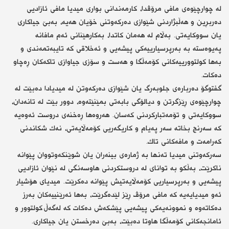
لە چوارچێوەی مافی مرۆڤدا، كارمەندانی بواری میدیا مافی ئازادیی
دەربڕین و هەڵبژاردنی شێوازی دەركەوتنی خۆیان هەیە، بەبێ جیاكاری
یان سووكایەتی. بەڵام لە هەمان كاتدا، بەكارهێنانی ئەم مافانە
پەیوەستە بە بەرپرسیارییەكی پیشەیی و ئەخلاقی كە تایبەتمەندی و
بەها كولتوورییەكانی كۆمەڵگا و هەست و سۆزی جیاوازی تاكەكان ڕەچاو
دەكات.
گفتوگۆ دەربارەی جلوبەرگ یان شێوازی دەركەوتن لە میدیادا دەبێت لە
چوارچێوەی ڕێزگرتن و دیالۆگی بابەتی بمێنێتەوە، دوور بێت لە تانەدان،
سووكایەتی و تۆمەتباركردنی كەسان. هەروەها ڕەخنەی دروست ئەوەیە
كە سەرنج بخاتە سەر پەیام و كاریگەریی كۆمەڵایەتی، نەك شكاندنی
كەرامەت و مافەكانی تاك.
سەركەوتنی میدیا تەنها بە ژمارەی بینەران یان شوێنكەوتووان پێوانە
ناكرێت، بەڵكو بە توانای لە دروستكردنی هاوسەنگی لە نێوان ئازادیی
پیشەیی و بەرپرسیاریی كۆمەڵایەتیش پێوانە دەكرێت. میدیای هۆشیار
ئەو میدیایەیە كە مافی مرۆڤ ڕێز لێدەگرێت، بەها ئەرێنییەكان بەرز
دەكاتەوە و نموونەیەكی پیشەیی پێشكەش دەكات كە لەگەڵ كولتوور و
ئامانجەكانی كۆمەڵگا هاوتا دەبێت، بەبێ دەرخستن یان جیاكاری.