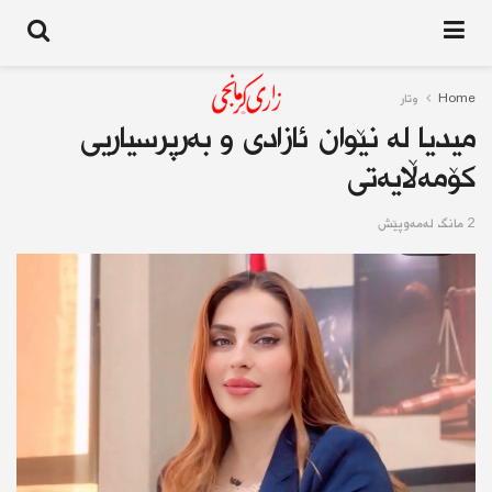
Home
وتار
میدیا لە نێوان ئازادی و بەرپرسیاریی
كۆمەڵایەتی
2 مانگ له‌مه‌وپێش