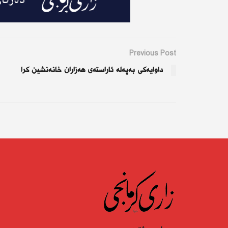
Previous Post
داوایەکی بەپەلە ئاراستەی هەزاران خانەنشین کرا