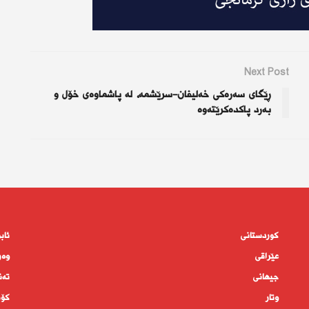
Next Post
ڕێگای سەرەكی خەلیفان-سرێشمە، لە پاشماوەی خۆل و
بەرد پاكدەكرێتەوە
کوردستانى
ئاب
عێراقی
وەر
جیهانى
تەن
وتار
كۆم