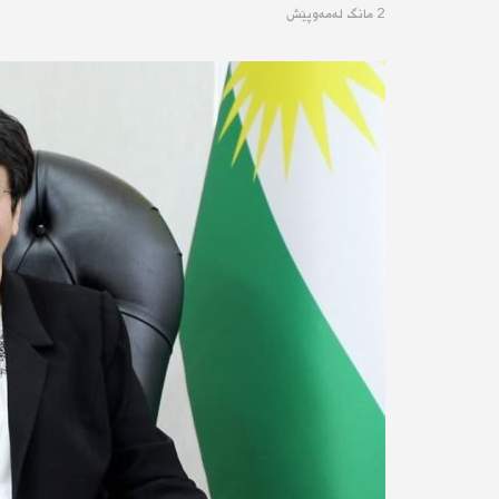
2 مانگ له‌مه‌وپێش