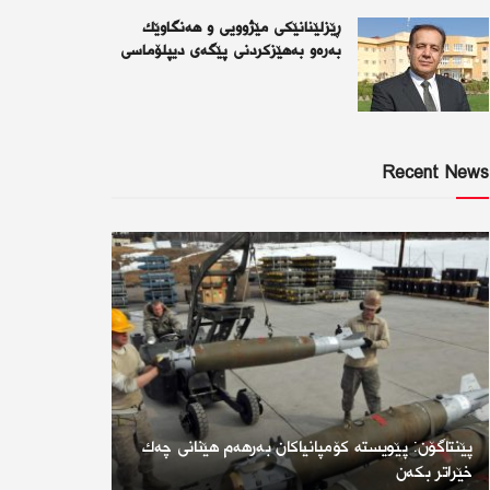
ڕێزلێنانێكی مێژوویی و هەنگاوێك
بەرەو بەهێزكردنی پێگەی دیپلۆماسی
Recent News
پێنتاگۆن: پێویستە كۆمپانیاكان بەرهەم هێنانی چەك
خێراتر بكەن