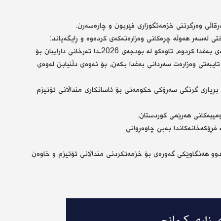
تی لەسەر هەوڵە چڕەكانی وەزارەتەكەی كردەوە و ڕایگەیاند:
“دۆسیەی 16 هەزار كەمئەندام و منداڵانی ئۆتیزممان ئاراستەی بەغدا كردوە، تاوەكو لە بودجەی 2026ـدا تەرخانی داراییان بۆ
تایبەتی وەزارەت سەردانی بەغدا بكەن، بۆ ئەوەی دڵنیابن لەوەی
و بڕیاری گرنگی سەرۆكی حكومەتی بۆ ئاسانكاری منداڵانی ئۆتیزم
مییەكانی هەرێمی كوردستان.
 فڕۆكەخانەكاندا بەبێ چاوەڕوانی.
وو هەنگاوێكی گەورەی بۆ خزمەتكردنی منداڵانی ئۆتیزم و خاوەن