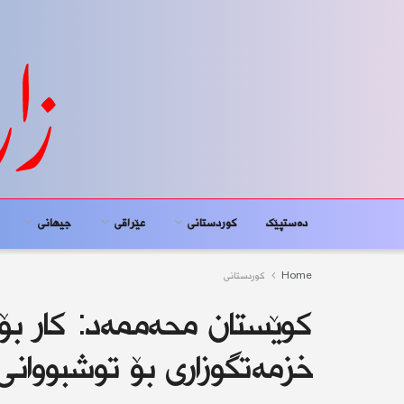
دەستپێک
کوردستانى
عێراقی
جیهانى
Home
کوردستانى
كوێستان محەممەد: كار بۆ 
خزمەتگوزاری بۆ توشبووانی