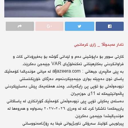
ئادار عەبدوڵڵا _ زاری کرمانجی
کارتی سوور بۆ داپۆشینی دەم و لێدانی گۆشە بۆ بەفیڕۆدانی کات و
فراوانکردنی بەکارهێنانی تەکنەلۆژیای VAR جێبەجێ دەکرێت.
بە پێی ماڵپەڕی جیهانی : aljazeera.com لە میانی مۆندیالدا کۆمەڵێک
یاسای نوێ دەچێتە بواری جێبەجێکردنەوە، دەزگای خۆڕێکخستنی
نێودەوڵەتی بۆ تۆپی پێ ڕایگەیاند، چەند هەفتەیەک پێش دەستپێکردنی
پاڵەوانێتییەکە لە 11ی حوزەیران.
دەستەی یەکێتی تۆپی پێی نێودەوڵەتی کۆمەڵێک گۆڕانکاری لە یاساکانی
یارییەکەدا ئاشکرا کرد کە لە وەرزی ٢٠٢٦-٢٠٢٧ بەدواوە و هەروەها لە
مۆندیالیشدا جێبەجێ دەکرێن.
پیرلویجی کۆلینا، سەرۆکی ناوبژیوانی فیفا بە ڕۆژنامەنووسانی