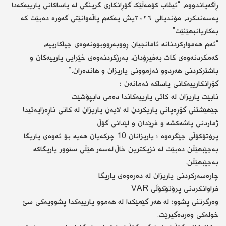
ڕاگەیاندووە، “ئیفاب کۆمەڵێک گۆڕانکاری گرینگی لە یاساکانی یارییەکەدا
پەسەندکرد، مۆندیالی ٢٠٢٦یش یەکەم پاڵەوانێتی گەورە دەبێت کە
بەکاریانبهێنێت”.
“ئەم هەموارکردنانە ئامانجیان ڕووبەڕووبوونەوەی جیاکارییە،
کەمکردنەوەی کات بەفیڕۆدان، بەرزکردنەوەی خێرایی یارییەکان و
باشترکردنی هەردوو ئەزموونی یاریزان و هاندەران.”
گۆڕانکارییەکانی یاساکە ئەمانەن ؛
نابێت یاریزان لە کاتی یارییەکاندا دەمی دابپۆشێت
جێهێشتنی گۆڕەپانی یاریکردن لە لایەن یاریزان لە کاتی ناڕەزایەتیدا
ژماردنی پاشەکشە و فڕێدان و لێدانی گۆڵ
پرۆتۆکۆڵی جێگرەوە ؛ یاریزانان 10 چرکەیان هەیە بۆ ئەوەی یاریگا
بەجێبهێڵن دەبێت لە نزیکترین خاڵ لەسەر هێڵی سنوور یاریگاکە
بەجێبهێڵن.
چارەسەرکردنی یاریزان لە دەرەوەی یاریگا
فراوانکردنی پرۆتۆکۆڵی VAR
وەرگرتنی پشوو؛ لە هەر گێمێکدا لە هەموو یارییەکدا پشوویەکی سێ
خولەکی وەردەگیرێت.