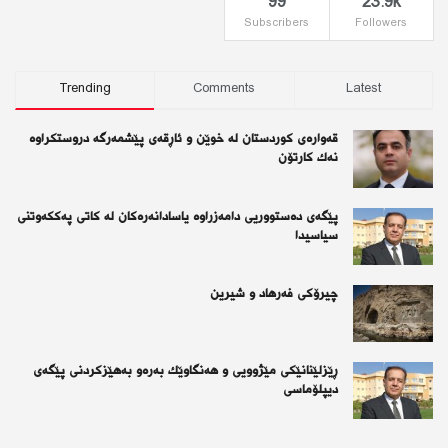
99
23.9k
Subscribers
Followers
Trending
Comments
Latest
قەوارەی كوردستان لە خوێن و ئاڕقەی پێشمەرگە دروستكراوە
نەك كارتۆن
پێگەی دەستووریی دامەزراوە یاسادانەرەكان لە كاتی پەككەوتنی
سیاسیدا
چیرۆكی فەرهاد و شیرین
ڕێزلێنانێكی مێژوویی و هەنگاوێك بەرەو بەهێزكردنی پێگەی
دیپلۆماسی