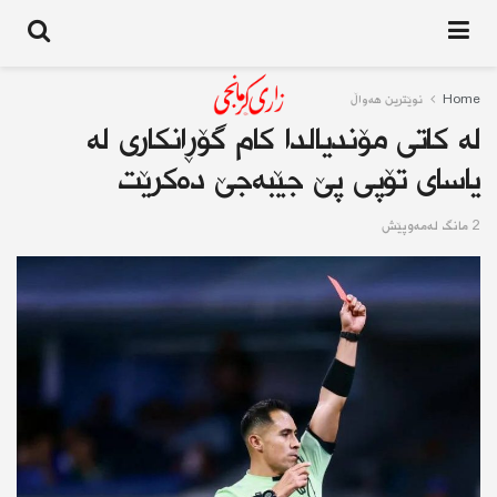
Home
نوێترین هەواڵ
لە کاتی مۆندیالدا کام گۆڕانکاری لە
یاسای تۆپی پێ جێبەجێ دەکرێت
2 مانگ له‌مه‌وپێش