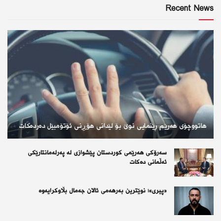
Recent News
هاتووچۆی هەرێم ڕێنمایی نوێ بۆ لێدانی هۆڕِنی ئۆتۆمبێل دەردەکات
سەرۆكی هەرێمی كوردستان پێشوازی لە پەرلەمانتارێكی
ئەڵمانی دەكات
«پیری»؛ نوێترین بەرهەمی ئالان جەمال بڵاوکرایەوە