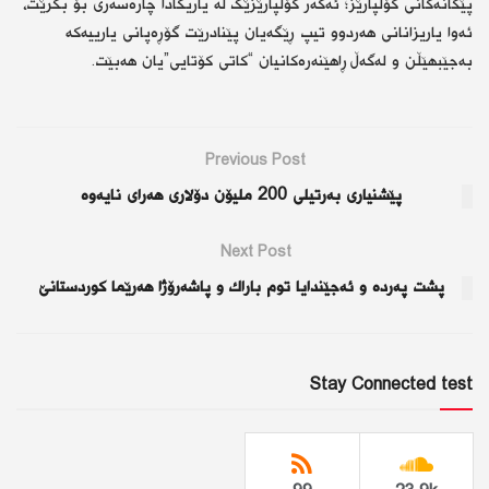
پێکانەکانی گۆڵپارێز؛ ئەگەر گۆڵپارێزێک لە یاریگادا چارەسەری بۆ بکرێت،
ئەوا یاریزانانی هەردوو تیپ ڕێگەیان پێنادرێت گۆڕەپانی یارییەکە
بەجێبهێڵن و لەگەڵ ڕاهێنەرەکانیان “کاتی کۆتایی”یان هەبێت.
Previous Post
پێشنیاری بەرتیلی 200 ملیۆن دۆلاری هەرای نایەوە
Next Post
پشت پەردە و ئەجێندایا توم باراك و پاشەرۆژا هەرێما كوردستانێ
Stay Connected test