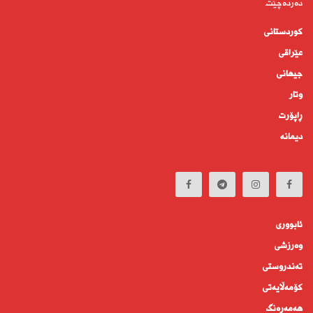
دەردەچێت.
کوردستانى
عێراقی
جیهانى
وتار
ڕاپۆرت
دیمانە
ئابوورى
وەرزشی
تەندروستى
كۆمه‌ڵايه‌تى
هەمەڕەنگ