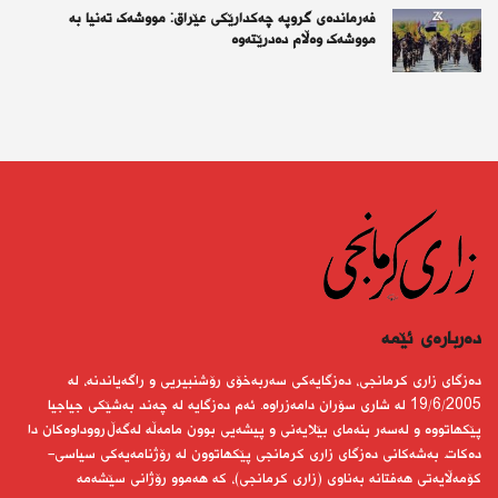
فەرماندەی گروپە چەكدارێكی عێراق: مووشەک تەنیا بە
مووشەک وەڵام دەدرێتەوە
دەربارەى ئێمە
دەزگای زاری كرمانجی، دەزگایەكی سەربەخۆی رۆشنبیریی و راگەیاندنە، لە
19/6/2005 لە شاری سۆران دامەزراوە. ئەم دەزگایە لە چەند بەشێكی جیاجیا
پێكهاتووە و لەسەر بنەمای بێلایەنی و پیشەیی بوون مامەڵە لەگەڵ رووداوەكان دا
دەكات. بەشەكانی دەزگای زاری كرمانجی پێكهاتوون لە رۆژنامەیەكی سیاسی-
كۆمەڵایەتی هەفتانە بەناوی (زاری كرمانجی)، كە هەموو رۆژانی سێشەمە