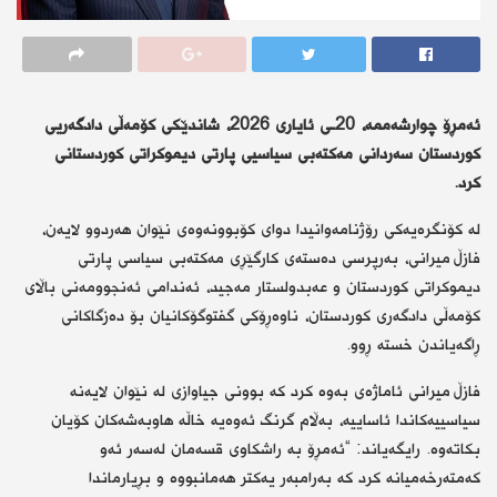
ئەمڕۆ چوارشەممە، 20ـی ئایاری 2026، شاندێکی کۆمەڵی دادگەریی
کوردستان سەردانی مەکتەبی سیاسیی پارتی دیموکراتی کوردستانی
کرد.
لە کۆنگرەیەکی رۆژنامەوانیدا دوای کۆبوونەوەی نێوان هەردوو لایەن،
فازڵ میرانی، بەرپرسی دەستەی کارگێڕی مەکتەبی سیاسی پارتی
دیموکراتی کوردستان و عەبدولستار مەجید، ئەندامی ئەنجوومەنی باڵای
کۆمەڵی دادگەری کوردستان، ناوەڕۆکی گفتوگۆکانیان بۆ دەزگاکانی
ڕاگەیاندن خستە ڕوو.
فازڵ میرانی ئاماژەی بەوە کرد کە بوونی جیاوازی لە نێوان لایەنە
سیاسییەکاندا ئاساییە، بەڵام گرنگ ئەوەیە خاڵە هاوبەشەکان کۆیان
بکاتەوە. رایگەیاند: “ئەمڕۆ بە راشکاوی قسەمان لەسەر ئەو
کەمتەرخەمیانە کرد کە بەرامبەر یەکتر هەمانبووە و بڕیارماندا