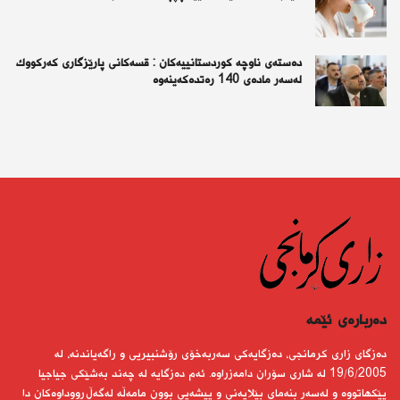
دەستەی ناوچە كوردستانییەكان : قسەكانی پارێزگاری كەركووك
لەسەر مادەی 140 رەتدەكەینەوە
دەربارەى ئێمە
دەزگای زاری كرمانجی، دەزگایەكی سەربەخۆی رۆشنبیریی و راگەیاندنە، لە
19/6/2005 لە شاری سۆران دامەزراوە. ئەم دەزگایە لە چەند بەشێكی جیاجیا
پێكهاتووە و لەسەر بنەمای بێلایەنی و پیشەیی بوون مامەڵە لەگەڵ رووداوەكان دا