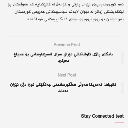
ئەم کۆبوونەوەیەی نێوان پارتی و کۆمەڵ لە کاتێکدایە کە هەوڵەکان بۆ
لێکگەیشتنی زیاتر لە نێوان لایەنە سیاسییەکانی هەرێمی کوردستان
بەردەوامن بۆ رووبەڕووبوونەوەی ئاڵنگارییەکانی قۆناخەکە.
Previous Post
دادگای باڵای تاوانەکانی عێراق سزای لەسێدارەدانی بۆ عەجاج
دەرکرد
Next Post
قاليباف: ئەمریکا هەوڵی هەڵگیرساندنی جەنگێکی نوێ دژی ئێران
دەدات
Stay Connected test