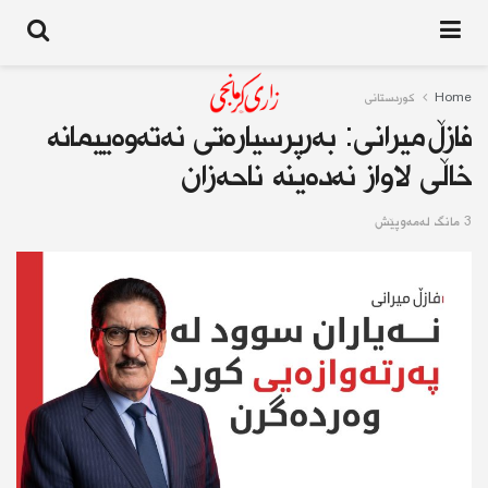
Home
کوردستانى
فازڵ میرانی: بەرپرسیارەتی نەتەوەییمانە
خاڵی لاواز نەدەینە ناحەزان
3 مانگ له‌مه‌وپێش