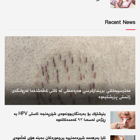
Recent News
مەترسییەکانی بریندارکردنی هەڕەمەکی لە کاتی کەڵەشاخدا لەڕوانگەی
زانستی پزیشکیەوە
بنیشتێك بۆ بەرەنگاربوونەوەی شێرپەنجە؛ ئاستی HPV بە
ڕێژەی لەسەدا ٩٣ كەمدەكاتەوە
ئايا به‌رهه‌مه‌ شيره‌مه‌نييه‌ پڕچه‌وره‌كان ده‌بنه‌ هۆى قه‌ڵه‌وه‌ى