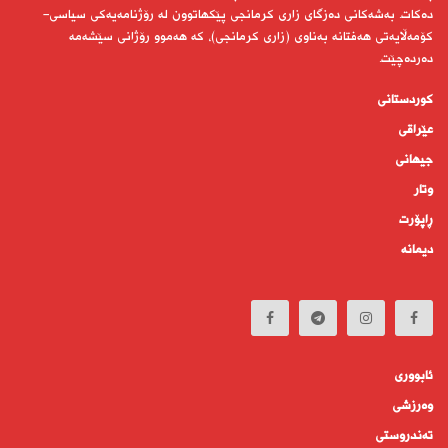
دەكات. بەشەكانی دەزگای زاری كرمانجی پێكهاتوون لە رۆژنامەیەكی سیاسی-
كۆمەڵایەتی هەفتانە بەناوی (زاری كرمانجی)، كە هەموو رۆژانی سێشەمە
دەردەچێت.
کوردستانى
عێراقی
جیهانى
وتار
ڕاپۆرت
دیمانە
ئابوورى
وەرزشی
تەندروستى