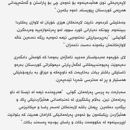
لاپەڕەیەکی نوێ هەڵبدەینەوە بۆ ئەوەی چی بۆ پاراستن و گەشەپێدانی
هەرێمی کوردستان پێویستە، ئەوە بکەین.”
جەختیشی کردەوە، نابێت لایەنەکان هێزی خۆیان لە لاوازی یەکتردا
ببیننەوە، چونکە نەیارانی کورد سوود لەو پەرتەوازەییە وەردەگرن،
گوتیشی: “بەرپرسیارێتی نەتەوەیی ئێمە ئەوەیە رێگە نەدەین خاڵە
لاوازەکانمان بکەونە دەست ناحەزان.”
لای خۆیەوە عەبدولستار مەجید ئاماژەی بەوەدا کە کۆمەڵی دادگەری
دەیەوێت پەیوەندییەکانی لەگەڵ پارتی دیموکراتی کوردستان بەرەو
ئاستێکی باشتر ببات، بەتایبەت کە ناوچەکە و عێراق بە بارودۆخێکی
هەستیار و پڕ لە مەترسی شەڕدا تێدەپەڕن.
سەبارەت بە پرسی پەرلەمان، گوتی، “هەرچەندە ئێمە لە ئێستا لە ناو
پەرلەمان نین، بەڵام پشتگیری لە ئەنجامدانی هەڵبژاردنێکی پاک و
بێگەرد دەکەین. پێمان باشە لایەنەکان لەسەر یاسا و میکانیزمی
هەڵبژاردن رێکبکەون بۆ ئەوەی پەرلەمانێکی کارامان هەبێت کە بتوانێت
لێپرسینەوە لە حکوومەت بکات و یاسای بودجە پەسەند بکات.”