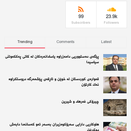
99
23.9k
Subscribers
Followers
Trending
Comments
Latest
پێگەی دەستووریی دامەزراوە یاسادانەرەكان لە كاتی پەككەوتنی
سیاسیدا
قەوارەی كوردستان لە خوێن و ئاڕقەی پێشمەرگە دروستكراوە
نەك كارتۆن
چیرۆكی فەرهاد و شیرین
هاوکاریی دارایی سەرۆکوەزیران بەسەر ئەو كەسانەدا دابەش
دەکرێت