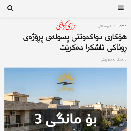
Home
کوردستانى
هۆكاری دواكەوتنی پسولەی پڕۆژەی
ڕوناكی ئاشكرا دەكرێت
3 مانگ له‌مه‌وپێش