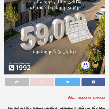
محەممەد مەحموود- سۆران :
بەهۆی گۆڕینی شێوازی سیستەمی چاپکردنی پسوولەی کارەبا، لەم دوو