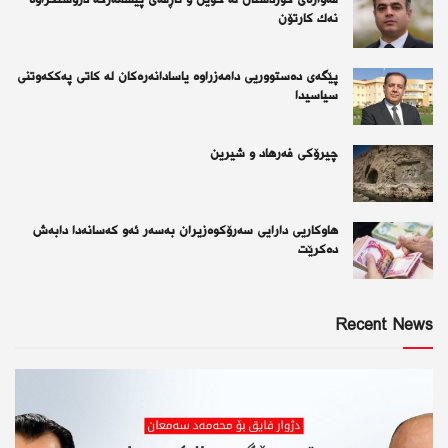
نەك كارتۆن
پێگەی دەستووریی دامەزراوە یاسادانەرەكان لە كاتی پەككەوتنی
سیاسیدا
چیرۆكی فەرهاد و شیرین
هاوکاریی دارایی سەرۆکوەزیران بەسەر ئەو كەسانەدا دابەش
دەکرێت
Recent News