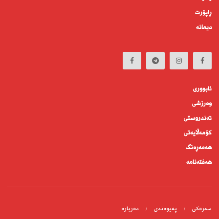
ڕاپۆرت
دیمانە
ئابوورى
وەرزشی
تەندروستى
كۆمه‌ڵايه‌تى
هەمەڕەنگ
هەفتەنامە
سەرەکی
پەیوەندى
دەربارە