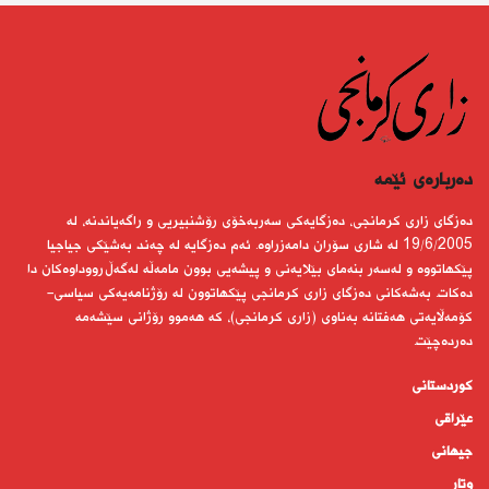
دەربارەى ئێمە
دەزگای زاری كرمانجی، دەزگایەكی سەربەخۆی رۆشنبیریی و راگەیاندنە، لە
19/6/2005 لە شاری سۆران دامەزراوە. ئەم دەزگایە لە چەند بەشێكی جیاجیا
پێكهاتووە و لەسەر بنەمای بێلایەنی و پیشەیی بوون مامەڵە لەگەڵ رووداوەكان دا
دەكات. بەشەكانی دەزگای زاری كرمانجی پێكهاتوون لە رۆژنامەیەكی سیاسی-
كۆمەڵایەتی هەفتانە بەناوی (زاری كرمانجی)، كە هەموو رۆژانی سێشەمە
دەردەچێت.
کوردستانى
عێراقی
جیهانى
وتار