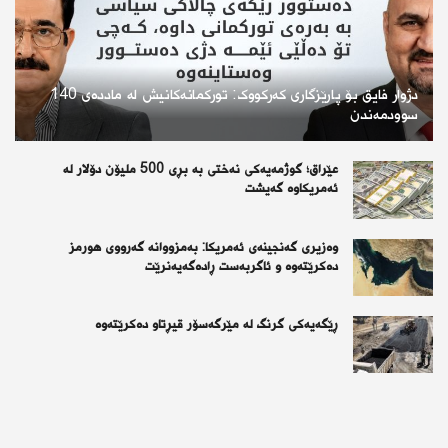
دژوار فایق بۆ پارێزگاری کەرکووک: تورکمانەکانیش لە ماددەی 140
سوودمەندن
عێراق؛ گوژمەیەکی نەختی بە بڕی 500 ملیۆن دۆلار لە
ئەمریکاوە گەیشت
وەزیری گەنجینەی ئەمریکا: بەمزووانە گەرووی هورمز
دەکرێتەوە و ئاگربەست ڕادەگەیەنرێت
ڕێگەیەكی گرنگ لە مێرگەسۆر قیڕتاو دەكرێتەوە