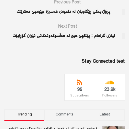
Previous Post
پڕۆژەیەكی ڕێگاوبان لە ناحیەی قەسرێ‌ جێبەجێ‌ دەكرێت
Next Post
لینزی گراهام : پێناچێ هیچ لە هەڵسوكەوتەكانی ئێران گۆڕابێت
Stay Connected test
99
23.9k
Subscribers
Followers
Trending
Comments
Latest
قەوارەی كوردستان لە خوێن و ئاڕقەی پێشمەرگە دروستكراوە