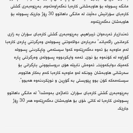
مانگە پسوولە بۆ هاوبەشانی کارەبا نەگەڕاوەتەوە، بەڕێوەبەری گشتی
کارەبای سۆرانیش دەڵێت لە مانگی داهاتوو 30 ڕۆژ جارێک پسوولە بۆ
هاوبەشان دەگەڕێتەوە.
ئەندازیار ئەردەوان ئیبراهیم، بەڕێوەبەری گشتی کارەبای سۆران بە زاری
کرمانجی راگەیاند” دەربارەی دواکەوتنی پسوولەی وەرگرتنی پارەی کارەبا
لەم ماوەیە بۆ ئەوە دەگەڕێتەوە کەوا سیستەمی چاپکردنی پسوولە
گۆڕاوە لە کۆنەوە بۆ نوێ، ئەمە وایکردووە پسوولەی وەرگرتنی پارە
کەمێک دوابکەوێت، ئەوەش نابێتە هۆی دروستبوونی بارگرانی بۆ
سەرشانی هاوبەشان چونکە لەو ماوەیە کارەبا کەم بەکار هاتووە،
سیستەمەکە کۆن بوو پێویستی بە گۆڕین و نوێکردنەوە هەبوو”.
بەڕێوەبەری گشتی کارەبای سۆران، ئاماژەی بەوەشدا” لە مانگی داهاتوو
پسوولەی کارەبا لە کاتی خۆی بۆ هاوبەشان دەگەڕێتەوە هەر 30 ڕۆژ
جارێک.