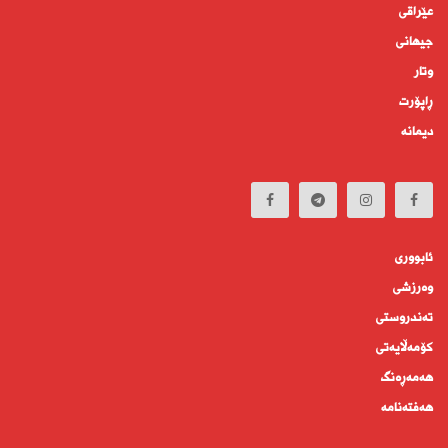
عێراقی
جیهانى
وتار
ڕاپۆرت
دیمانە
ئابوورى
وەرزشی
تەندروستى
كۆمه‌ڵايه‌تى
هەمەڕەنگ
هەفتەنامە