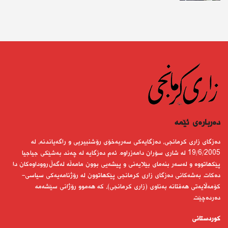
دەربارەى ئێمە
دەزگای زاری كرمانجی، دەزگایەكی سەربەخۆی رۆشنبیریی و راگەیاندنە، لە
19/6/2005 لە شاری سۆران دامەزراوە. ئەم دەزگایە لە چەند بەشێكی جیاجیا
پێكهاتووە و لەسەر بنەمای بێلایەنی و پیشەیی بوون مامەڵە لەگەڵ رووداوەكان دا
دەكات. بەشەكانی دەزگای زاری كرمانجی پێكهاتوون لە رۆژنامەیەكی سیاسی-
كۆمەڵایەتی هەفتانە بەناوی (زاری كرمانجی)، كە هەموو رۆژانی سێشەمە
دەردەچێت.
کوردستانى