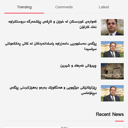
Trending
Comments
Latest
قەوارەی كوردستان لە خوێن و ئاڕقەی پێشمەرگە دروستكراوە
نەك كارتۆن
پێگەی دەستووریی دامەزراوە یاسادانەرەكان لە كاتی پەككەوتنی
سیاسیدا
چیرۆكی فەرهاد و شیرین
ڕێزلێنانێكی مێژوویی و هەنگاوێك بەرەو بەهێزكردنی پێگەی
دیپلۆماسی
Recent News