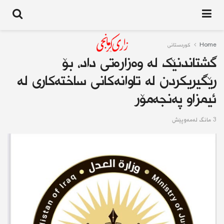
Home
کوردستانى
گشتاندنێک لە وەزارەتی داد، بۆ
رێگیریکردن لە تاوانەکانی ساختەکاری لە
ئیمزاو پەنجەمۆر
3 مانگ له‌مه‌وپێش