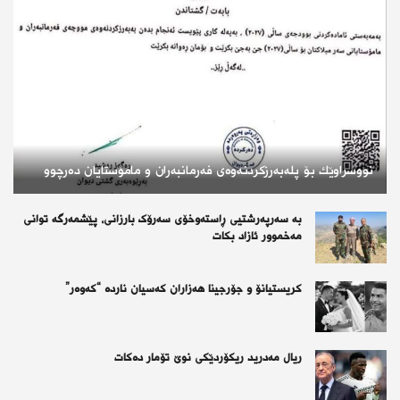
نووسراوێك بۆ پلەبەرزكردنەوەى فەرمانبەران و مامۆستایان دەرچوو
بە سەرپەرشتیی ڕاستەوخۆی سەرۆک بارزانی، پێشمەرگە توانی
مه‌خموور ئازاد بكات
کریستیانۆ و جۆرجینا هەزاران کەسیان ناردە “کەوەر”
ریال مەدرید ریکۆردێکی نوێ تۆمار دەکات