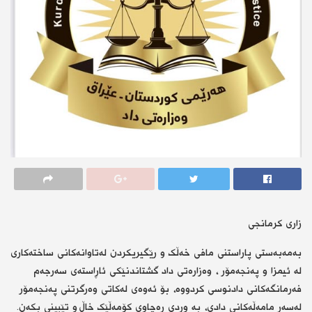
زاری كرمانجی
بەمەبەستی پاراستنی مافی خەڵک و رێگیریکردن لەتاوانەکانی ساختەکاری
لە ئیمزا و پەنجەمۆر ، وەزارەتی داد گشتاندنێکی ئاڕاستەی سەرجەم
فەرمانگەکانی دادنوسی کردووە، بۆ ئەوەی لەکاتی وەرگرتنی پەنجەمۆر
لەسەر مامەڵەکانی دادی، بە وردی رەچاوی کۆمەڵێک خاڵ و تێبینی بکەن.