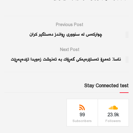
Previous Post
چواركەس لە سنووری ڕواندز دەستگیر كران
Next Post
ناسا: ئەمڕۆ ئەستێرەیەكی گەڕۆك بە تەنیشت زەویدا تێدەپەڕێت
Stay Connected test
99
23.9k
Subscribers
Followers