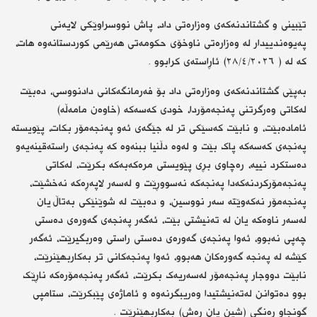
تێبینی و گشتاندنەکەی وەزارەتی داد، پاش نووسراوێکی لایەنی
پەیوەندییدار لە وەزارەتی ناوخۆی حکومەتی هەرێمی کوردستانەوە هات،
کە لە ( ٢٨/٤/٢٠٢٦) ئاڕاستەی کرابوو .
بەپێی گشتاندنەکەی وەزارەتی داد بۆ فەرمانگەکانی دادنووسی، دەبێت
لەکاتی وەرگرتنی پەنجەمۆردا، خودی کەسەکە (خاوەن مامەڵە)
ئامادەبێت، و نابێت کەسێکی تر لە جێگەی ئەو پەنجەمۆر بکات، پێویستە
پەنجەی کەسەکە پاک بێت و لەوە دڵنیا ببنەوە کە پەنجەی راستەقینەیەو
دەستکرد نییە، رەچاوی بڕی پێویستی مرەکەبەکە بکرێت، لەکاتی
پەنجەمۆرکردنەکەدا پەنجەکە نەسووڕێت و لەسەر لاپەڕەکە نەخشێت،
پەنجەمۆر نەکەوێتە سەر نووسین، و دەبێت لە شوێنێکی بەتاڵ یان
لەسەر ناوەکە یان لە تەنیشتی بێت، ئەگەر پەنجەی گەورەی دەستی
چەپی نەبوو، ئەوا پەنجەی گەورەی دەستی راستی وەربگیرێت، ئەگەر
کێشە لە پەنجە گەورەکان هەبوو، ئەوا پەنجەکانی تر بەکاربهێنرێت،
نابێت دووجار پەنجەمۆر لەسەریەک بکرێت، ئەگەر پەنجەمۆرەکە ناڕێک
بوو دەتوانن لەتەنیشتیدا وەریبگرنەوە و ئاماژەی پێبکرێت، ستامپی
گونجاو رەنگی (شین یان رەش) بەکاربهێنرێت .