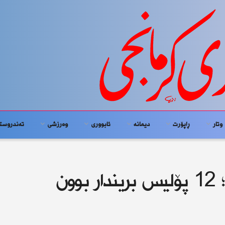
وتار
ڕاپۆرت
دیمانە
ئابوورى
وەرزشی
تەندروست
ون