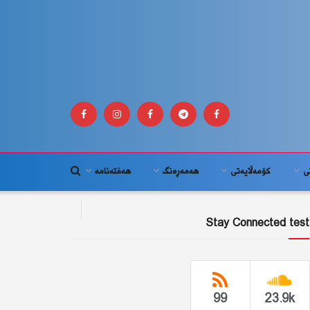
ى
كۆمه‌ڵايه‌تى
هەمەڕەنگ
هەفتەنامە
Stay Connected test
99
23.9k