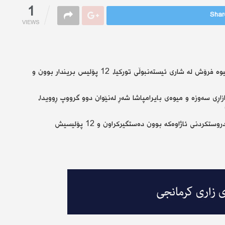
1
Share
VIEWS
لە شەڕی نێوان دوو گرووپی یەكێك لە بازاڕەكانی سەوزە و میوە فرۆش لە شاری ئیستەنبوڵی توركیا، 12 پۆلیس بریندار بوون و
زاڕی سەوزە و میوەی بایرامپاشا شەڕ لەنێوان دوو گرووپ ڕوویدا،
دەشڵێت “بە هۆی شەڕەكەوە حەوت تۆمەتبار كە سەرچاوەی دروستكردنی ئاژاوەكە بوون دەستگیركراون و 12 پۆلیسیش