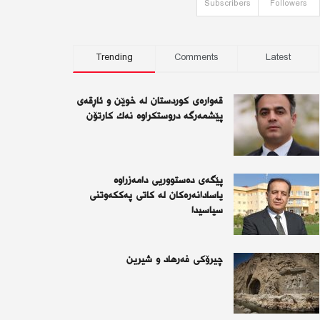
Subscribers
Followers
Trending
Comments
Latest
قەوارەی كوردستان لە خوێن و ئاڕقەی
پێشمەرگە دروستكراوە نەك كارتۆن
پێگەی دەستووریی دامەزراوە
یاسادانەرەكان لە كاتی پەككەوتنی
سیاسیدا
چیرۆكی فەرهاد و شیرین