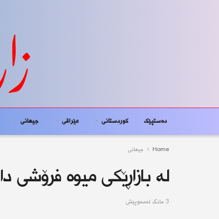
دەستپێک
کوردستانى
عێراقی
جیهانى
Home
جیهانى
لە بازاڕێكی میوە فرۆشی دا؛ 12 پۆلیس بریندار بو
3 مانگ له‌مه‌وپێش