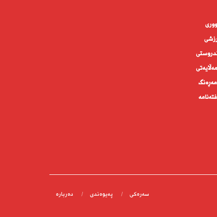
وورى
زشی
دروستى
ه‌ڵايه‌تى
ەڕەنگ
تەنامە
سەرەکی
پەیوەندى
دەربارە