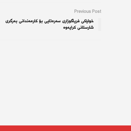
Previous Post
خولێكی فریاگوزاری سەرەتایی بۆ كارمەندانی بەرگری
شارستانی كرایەوە