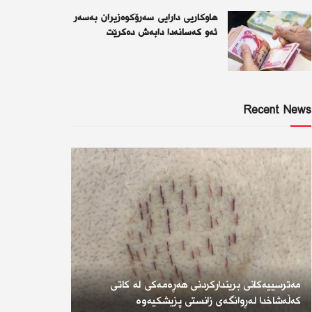
هاوکاریی دارایی سەرۆکوەزیران بەسەر
ئەو كەسانەدا دابەش دەکرێت
Recent News
مەترسییەکانی بریندارکردنی هەڕەمەکی لە کاتی
کەڵەشاخدا لەڕوانگەی زانستی پزیشکیەوە