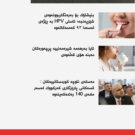
بنیشتێك بۆ بەرەنگاربوونەوەی
شێرپەنجە؛ ئاستی HPV بە ڕێژەی
لەسەدا ٩٣ كەمدەكاتەوە
ئايا به‌رهه‌مه‌ شيره‌مه‌نييه‌ پڕچه‌وره‌كان
ده‌بنه‌ هۆى قه‌ڵه‌وه‌ى
دەستەی ناوچە كوردستانییەكان :
قسەكانی پارێزگاری كەركووك لەسەر
مادەی 140 رەتدەكەینەوە