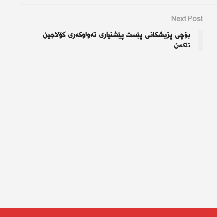
Next Post
بۆچی پزیشکانی پێست پێشنیاری تەواوکەری کۆلاجین
ناکەن