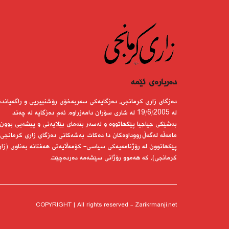
دەربارەى ئێمە
دەزگای زاری كرمانجی، دەزگایەكی سەربەخۆی رۆشنبیریی و راگەیاندن
لە 19/6/2005 لە شاری سۆران دامەزراوە. ئەم دەزگایە لە چەند
بەشێكی جیاجیا پێكهاتووە و لەسەر بنەمای بێلایەنی و پیشەیی بوون
مامەڵە لەگەڵ رووداوەكان دا دەكات. بەشەكانی دەزگای زاری كرمانجی
پێكهاتوون لە رۆژنامەیەكی سیاسی- كۆمەڵایەتی هەفتانە بەناوی (زار
كرمانجی)، كە هەموو رۆژانی سێشەمە دەردەچێت.
COPYRIGHT | All rights reserved - Zarikrmanji.net