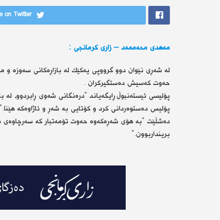
 on Twitter
مەهدی محەممەد – زاری كرمانجی :
حەوت كەسیش دەستگیركران .
پۆلیسی ئیستەنبوڵ ڕایگەیاند “درەنگانی شەوی ڕابردوو، لە با
پۆلیس دەستوەردانی كرد و كۆتایی بە شەڕ و ئاژاوەكە هێنا.”
برینداربوون.”