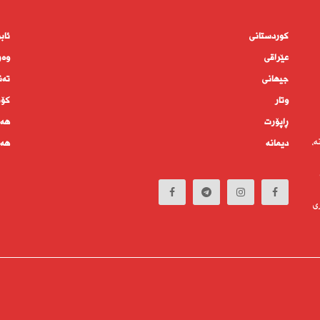
کوردستانى
ئاب
عێراقی
وەر
جیهانى
تەن
وتار
كۆم
ڕاپۆرت
هەم
ە،
دیمانە
هەف
ی