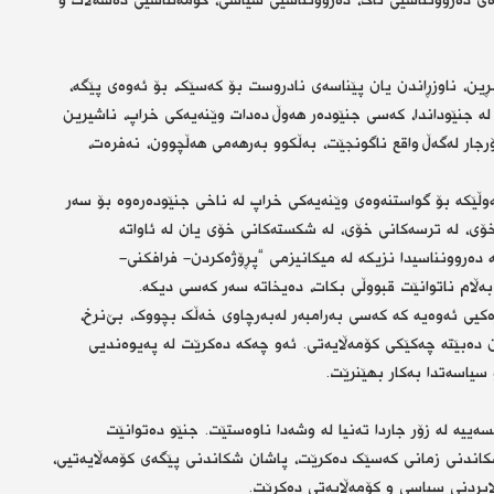
ەی دەروونناسیی تاک، دەروونناسیی سیاسی، کۆمەڵناسیی دەسەڵات و
بڕین، ناوزڕاندن یان پێناسەی نادروست بۆ کەسێک، بۆ ئەوەی پێگە،
لە جنێوداندا، کەسی جنێودەر هەوڵ دەدات وێنەیەکی خراپ، ناشیرین
جار لەگەڵ واقع ناگونجێت، بەڵکوو بەرهەمی هەڵچوون، نەفرەت،
هەوڵێکە بۆ گواستنەوەی وێنەیەکی خراپ لە ناخی جنێودەرەوە بۆ سەر
خۆی، لە ترسەکانی خۆی، لە شکستەکانی خۆی یان لە ئاواتە
ە دەروونناسیدا نزیکە لە میکانیزمی “پڕۆژەکردن- فرافکنی-
کیی ئەوەیە کە کەسی بەرامبەر لەبەرچاوی خەڵک بچووک، بێ‌نرخ،
دن دەبێتە چەکێکی کۆمەڵایەتی. ئەو چەکە دەکرێت لە پەیوەندیی
 سیاسەتدا بەکار بهێنرێت.
سەییە لە زۆر جاردا تەنیا لە وشەدا ناوەستێت. جنێو دەتوانێت
شکاندنی زمانی کەسێک دەکرێت، پاشان شکاندنی پێگەی کۆمەڵایەتیی،
ابردنی سیاسی و کۆمەڵایەتی دەکرێت.