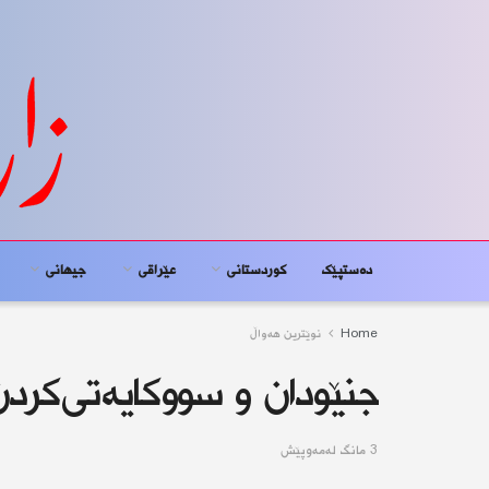
دەستپێک
کوردستانى
عێراقی
جیهانى
Home
نوێترین هەواڵ
جنێودان و سووکایەتی‌کردن
3 مانگ له‌مه‌وپێش