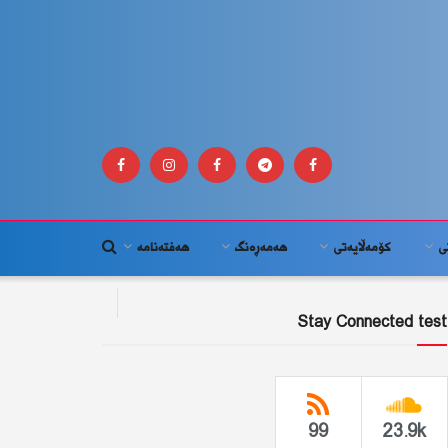
ى
كۆمه‌ڵايه‌تى
هەمەڕەنگ
هەفتەنامە
Stay Connected test
99
23.9k