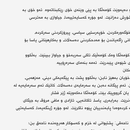
 دەیەوێت کۆمەڵگا بە پێی وێنەی خۆی ڕێکبخاتەوە. ئەو خۆی بە
شۆڕش دەزانێت. لەو جۆرە کەسایەتییەدا، جیاوازی بە مەترسی
ۆگەورەکردن، خۆپەرستیی سیاسی، پیرۆزکردنی سەرکردە،
نی ڕاگەیاندن بۆ مەدحکردنی دەسەڵات، و بەکارهێنانی یاسا بۆ
ۆمەڵگا وەک کۆمەڵێک تاکی سەربەخۆ و جیاواز ببینێت. بەڵکوو
 شێوەی پێبدرێت. ئەمە بنەمای سەرەڕۆییە.
خۆیان بەهێز نابن؛ بەڵکوو پشت بە پێگەیەکی دینی، مەزهەبی،
. ئەم پێگانە دەبن بە سەرمایەی دەسەڵات. کاتێک ئەم سەرمایەیە لە
ن گرووپێک بێت، کۆمەڵگا دەکەوێتە ژێر فشار.
نرێت. بەرابەری، یاسا، تاکانەیی، ئازادی و مافی مرۆڤ بە جێگای
کردەوەدا پابەندییان پێوە ناکرێت. لەو جۆرە ژینگەیەدا، کەسایەتیی
 ناحەقی: پشتیوانی لە خزم و کەسوکار هەرچەندە ناحەق بن؛