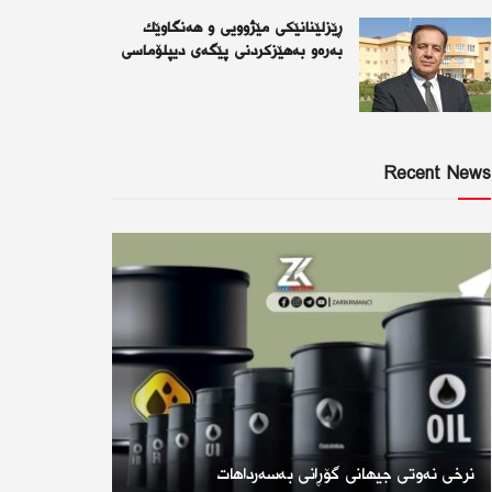
ڕێزلێنانێكی مێژوویی و هەنگاوێك
بەرەو بەهێزكردنی پێگەی دیپلۆماسی
Recent News
نرخی نەوتی جیهانی گۆڕانی بەسەرداهات