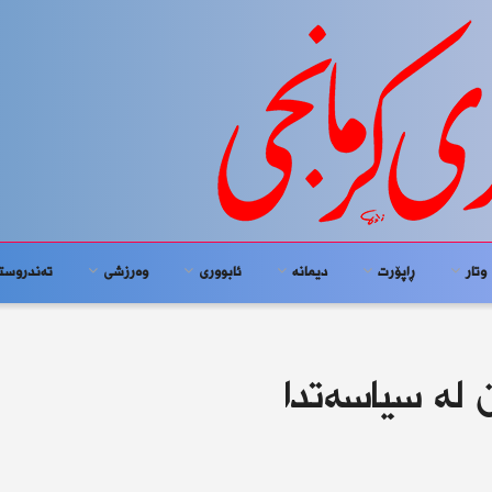
وتار
ڕاپۆرت
دیمانە
ئابوورى
وەرزشی
تەندروست
 لە سیاسەتدا