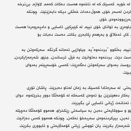
لە خۆیە. کەسێک کە لە ناخەوە هەست دەکات کەمە، لاوازە، بێ‌نرخە
رکردن لەسەر خۆی، هەوڵ دەدات خەڵکی دیکە دابەزێنێت. چونکە
بەرزبوونەوەی خۆی.
ەڕی بە توانای خۆی نییە، لە کێبڕکێی ئاسایی و دادپەروەردا هەست
، کار، ئەخلاق و بەرهەم ڕکابەری بکات، دەست دەبات بۆ
یە، بەڵکوو “بردنەوە”یە. جیاوازیی ئەمانە گرنگە. سەرکەوتن بە
دەست دێت. بردنەوە دەتوانێت بە فێڵ، ترساندن، جنێو، شەرمەزارکردن،
ندروست بەدوای سەرکەوتن دەگەڕێت؛ کەسی خۆسەپێنەر بەدوای
بێت.
یەتی. لە سەرەتادا کەسێک بە زمان لەناو دەبرێت. پاشان تۆڕی
ن بەکار دەهێنرێن بۆ ئەوەی کەسەکە لە کۆمەڵگا دوور بخرێتەوە. دوای
 تەنانەت ژیانی ئاسایی لێ بگیرێت.
ێو و سووکایەتی دەبن بە سیاسەتی ڕێکخراو، هەموو کۆمەڵگا دەچێتە
ز نەبن، بیرکردنەوەی سەربەخۆ نەکەن، چونکە هەموو کەس دەزانێت
ەرمەزار بکرێت یان تووشی زیانی کۆمەڵایەتی و ئابووری بکرێت.