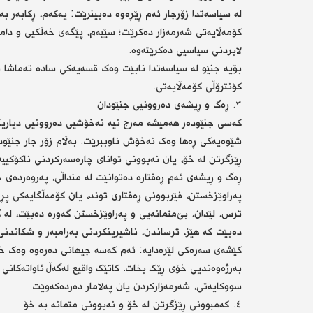
لە سیاسەتدا زۆرجار ئەم ڕێڕەوە دەبینرێت: یەکەم، ڕکابەر ب
کۆمەڵایەتی شەرمەزار دەکرێت؛ سێیەم، پێگەی خەڵکیی و دامە
لابردنی سیاسیی دەکرێتەوە.
بۆیە جنێو لە سیاسەتدا نابێت وەک قسەیەکی سادە تەماشا 
کۆنترۆڵی کۆمەڵایەتی.
٣. ڕەگ و ڕیشەی دەروونیی جنێودان
کەسی جنێودەر هەمیشە مەرج نیە نەخۆشیی دەروونیی دیاریکر
شێوەیەکی ڕەها وەک نەخۆش ناوببرێت. بەڵام زۆر جار جنێودا
ڕێزگرتن لە خۆ، یان نەبوونی توانای چارەسەرکردنی ناکۆکییە
ڕەگ و ڕیشەی ئەم ڕەفتارە دەتوانێت لە منداڵی، پەروەردەی خێ
پەراوێزخستن، فێربوونی ڕەفتاری توند، یان کۆمەڵگایەکی پڕ 
ترس، لێدان، بێ‌متمانەیی و پەراوێزخستن گەورە دەبێت، لە گە
دەبێت کە هێز، ترساندن، ناشیرینکردنی بەرامبەر و شکاندنی 
کێشەی سەرەکی لێرەدایە: ئەم کەسە جیهانی دەرەوە وەک خۆی
بەرژەوەندیی خۆی ڕێک بخات. کاتێک واقیع لەگەڵ ئاواتەکان
سووکایەتی، شەرمەزارکردن یان پەلامار دەردەکەوێت.
٤. کەمبوونی ڕێزگرتن لە خۆ و نەبوونی متمانە بە خۆ