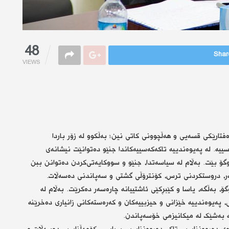
48
Share
VIEWS
فتارێکی قسەیی و هەڵچوونی کاتی نین؛ بەڵکوو لە زۆر باردا
یە. لە پەیوەندییە تاکەکەسییەکاندا جنێو دەتوانێت نیشانەی
گۆ بێت. بەڵام لە سیاسەتدا، جنێو و سووکایەتی‌کردن دەتوانن ببن
بەر، دروستکردنی ترس، کۆنترۆڵی گشتی و سەپاندنی دەسەڵات.
، بەڵگە، یاسا و کێبڕکێی ئاشتییانە چارەسەر دەکرێت. بەڵام لە
ی، پەیوەندییە خێزانی و حیزبییەکان و کەرەستەکانی زانیاری دەخرێنە
ە بەشێک لە میکانیزمی خۆسەپاندن.