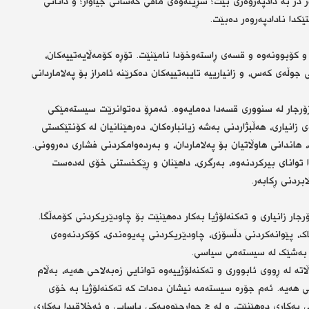
 دژ بە دادپەروەری بێت؛ سڕینەوەی مافی کەسانی جیاواز؛ و دانانی
ێکدا نادادپەروەر دەبێت.
 و کۆبوونەوە و قسەی ڕاستەوخۆدا نامێنێت. تۆڕە کۆمەڵایەتییەکان،
جوڵەی کەس، و زانیارییە تایبەتییەکان دەکرێنە ئامراز بۆ پەلاماردانی
 زۆرجار لە سنووری قسەدا دەمایەوە. ئەمڕۆ دەتوانرێت سیستەمێکی
نیاری، هەڵبژاردنی بەشە زیانبارەکان، دەرهێنانیان لە کۆنتێکستی
 هاندانی هاوڵاتیان بۆ پەلاماردان، و بەردەوامکردنی فشاری دەروونی.
دا توانای بیرکردنەوە، بەرگری، داهێنان و ڕێکخستنی خۆی لەدەست
بردنی ڕکابەر.
جار زانیاری و تەکنەلۆژیا بەکار دەهێنێت بۆ چاودێریکردنی کۆمەڵگا.
 تاک، پێوانەکردنی دڵسۆزی، چاودێریکردنی پەیوەندی، کۆکردنەوەی
ێتە بەشێک لە سیستەمی سیاسی.
ە لە ڕووی ئابووری و تەکنەلۆژییەوە توانایی زەبەلاحی هەیە، بەڵام
هەیە. ئەم جۆرە سیستەمە نیشان دەدات کە تەکنەلۆژیا بە خۆی
 بەکاری دەهێنێت، و لە چ چوارچێوەیەکی یاسایی و ئەخلاقیدا بەکاری