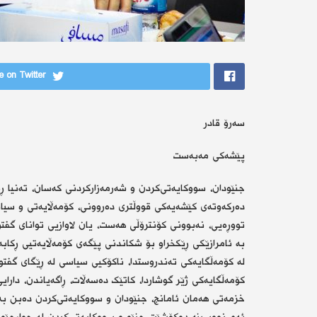
 on Twitter
سەرۆ قادر
پێشەکی مەبەست
جنێودان، سووکایەتی‌کردن و شەرمەزارکردنی کەسان، تەنیا ڕە
دەرکەوتەی کێشەیەکی قووڵتری دەروونی، کۆمەڵایەتی و سیاسی
تووڕەیی، نەبوونی کۆنترۆڵی هەست، یان لاوازیی توانای گفتو
بە ئامرازێکی ڕێکخراو بۆ شکاندنی پێگەی کۆمەڵایەتیی ڕکا
لە کۆمەڵگایەکی تەندروستدا، ناکۆکیی سیاسی لە ڕێگای گفتوگۆ
کۆمەڵگایەکی ژێر گوشاردا، کاتێک دەسەڵات، ڕاگەیاندن، دارای
خزمەتی هەمان ئامانج، جنێودان و سووکایەتی‌کردن دەبن ب