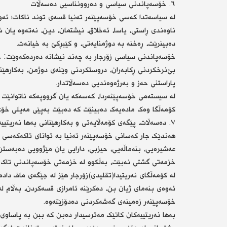
٦. خۆسەپاندنی سیاسی و دەروونناسیی دەسەڵات
لە سیاسەتدا کەسی خۆسەپێنەر تەنیا قسەی توند ناکات؛ ئەو
ناوەندی ڕاستی، یاسا، ئەخلاق، نیشتمان، دین، نەتەوە یان 
دەبینرێت، ڕەخنە بە دوژمنایەتی، و کێبڕکێ بە خیانەت.
خۆسەپاندنی سیاسی زۆرجار بە چەند نیشانە دەردەکەوێت: خ
بێ‌نرخکردنی ڕکابەران، دروستکردنی وێنەی دوژمن، بەکارهێنا
پاراستنی حەز و بەرژەوەندیی دەسەڵاتدار.
لە سیستەمی خۆسەپێنەردا، کەسەکە یان گرووپەکە ناتوانێت ک
کۆمەڵگا وەک مادەیەک دەبینێت کە دەبێت بەپێی مەیلی خۆی
٧. دەسەڵات، پێگەی کۆمەڵایەتی و بەکارهێنانی بەها نەریتییەکان
هەندێک جار کەسانی خۆسەپێنەر تەنیا بە توانای تاکەکەسی 
عەشیرەیی، بنەماڵەیی، حیزبی، دارایی یان مێژوویی دەبەستن
خزمەتی گشتی نەبێت، بەڵکوو لە خزمەتی خۆسەپاندنی تاک یا
لە کۆمەڵگای نەریتیدا(تقلیدی)زۆرجار هێز لە جێگەی ماف دادە
ئەوەی بنەمای ژیان بن، دەکرێنە ئامرازی قسەکردن، بەڵام لە 
خۆسەپێنەر زەمینەی گەشەکردنی دەدۆزێتەوە.
بەها نەریتییەکان کاتێک مەترسیدار دەبن کە ببن بە پاساوی