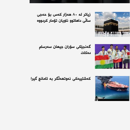
زیاتر لە ٨٠ هەزار کەس بۆ حەجی
ساڵی داهاتوو ناویان تۆمار کردووە
گەنجێكی سۆران جیهان سەرسام
دەكات
كەشتییەكی نەوتهەڵگر بە ئامانج گیرا