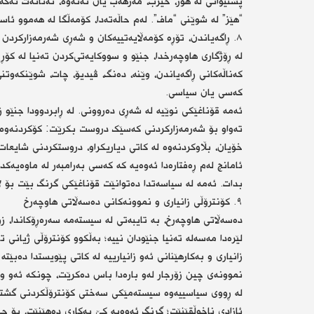
پشتیوانی لە هۆز، حیزب، مەزهەب یان نەتەوە، تەنانەت ئەگەر
“هێز” لە شوێنی “ماف”. لەم حاڵەتەدا، کۆمەڵگا لە هەموو ئاست
٨. ڕاگەیاندن، تۆڕە کۆمەڵایەتییەکان و شەڕی شەرمەزارکردن
لە ڕۆژگاری هاوچەرخدا، جنێو و سووکایەتی‌کردن تەنیا لە کۆڕ
کەناڵەکانی ڕاگەیاندن، وێنە، دەنگ، ڤیدیۆ، چات، شوێنکەوتنی 
کەسی یان سیاسی.
ئەمە قۆناغێکی نوێیە لە شەڕی دەروونی. لە ڕابردوودا جنێو
تەواو بۆ شەرمەزارکردنی کەسێک دروست بکرێت: کۆکردنەوەی زا
خۆیان، بڵاوکردنەوە لە کاتی دیاریکراو، دروستکردنی شایعات،
ئامانج لەم ڕەفتارەدا ئەوەیە کە کەسی بەرامبەر لە ماوەیەک
بدات. ئەمە لە سیاسەتدا دەتوانێت قۆناغێکی گرنگ بێت بۆ لا
٩. کۆنترۆڵی زانیاری و نموونەکانی دەسەڵاتی هاوچەرخ
دەسەڵاتی هاوچەرخ، بە تایبەتی لە سیستەمە سەرەڕۆکاندا، زۆر
لێرەدا مەسەلە تەنیا جنێودان نییە؛ بەڵکوو کۆنترۆڵی ژیانی
زانیاری و بەکارهێنانی ئەو زانیارییە لە کاتی پێویستدا دەب
نموونەی چین زۆرجار لەو بارەدا باس دەکرێت، چونکە ئەو وڵات
لە ڕووی سیاسییەوە سیستەمێکی سەختی کۆنترۆڵکردنی گشتی 
ئازادی ناخوڵقێنێت؛ گرنگ ئەوەیە کێ بەکاری دەهێنێت، بۆ چی