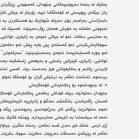
یەکێک لە بنەما دەروونییەکانی جنێودان، کەمبوونی ڕێزگرتن 
یان جێگەی پێویستی لە کۆمەڵگادا نییە، زۆرجار لە جیاتی کا
دابەزاندنی بەرامبەر بۆی دەبێتە شێوازێک بۆ هەستکردن بە 
نەبوونی متمانە بە خۆیش هەمان ڕۆڵ دەبینێت. کەسێک کە باو
بە مەترسی دەکات. ئەو لە جیاتی ئەوەی بە زانیاری، توانایی
سووکایەتی‌کردنی ئەو کەسانەی پێی وایە پێش ئەو دەکەون.
لەو جۆرە کەسایەتییەدا، ئەوەی بەدەستیدێنێت “سەرکەوتن” نی
توانایی، زانیاری، کێبڕکێی یاسایی و بەرهەمی ڕاستەقینە بە
لابردنی ڕکابەر و بەکارهێنانی هێز بەدەست بێت. کەسی تە
بردنەوە، تەنانەت ئەگەر بە نرخێکی گران بۆ کۆمەڵگا تەواو ب
٥. لە جنێودانەوە بۆ پەلاماردانی کۆمەڵایەتی
جنێودان دەتوانێت ببێتە قۆناغی یەکەمی پەلاماردانی کۆمەڵا
کەسان، ڕاگەیاندن، بانگەشە، دەنگۆ و زانیارییە تایبەتییەکا
ئەوە، دەتوانرێت ڕێگەی کار، بەرژەوەندی، پەیوەندی، پێگە و
ئەمە لە سیاسەتدا بە تایبەتی مەترسیدارە، چونکە کاتێک جن
ژێر ترس. خەڵک فێر دەبن قسە نەکەن، ڕەخنە نەگرن، جیاوا
ئەگەر لە ڕێچکەی دەسەڵات دەرچێت، دەکرێت سووک بکرێت، ش