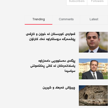
Subscribers
Followers
Trending
Comments
Latest
قەوارەی كوردستان لە خوێن و ئاڕقەی
پێشمەرگە دروستكراوە نەك كارتۆن
پێگەی دەستووریی دامەزراوە
یاسادانەرەكان لە كاتی پەككەوتنی
سیاسیدا
چیرۆكی فەرهاد و شیرین