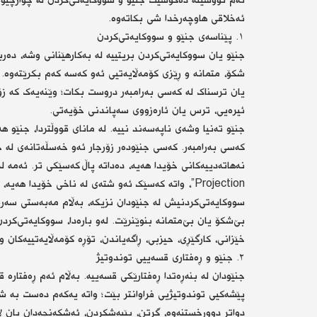
ئەم نووسینە دەکۆشێت جنێو و سووکایەتی‌کردن لە چوارچێو
ئەخلاقی هاوچەرخدا شی بکاتەوە.
١. پێناسەی جنێو و سووکایەتی‌کردن
جنێو یان سووکایەتی‌کردن بریتییە لە بەکارهێنانی وشە، دەر
شکۆ، متمانە و ڕێزی کۆمەڵایەتیی ئەو کەسە کەم بکرێتەوە. 
یان ترسناک لە کەسی بەرامبەر دروست بکات؛ وێنەیەک کە زۆر
ئیرەیی، ترس یان ئارەزووی سەپاندنی خۆیەتی.
جنێو تەنیا وشەی ناپەسەند نییە. لە مانای قووڵتردا، جنێو 
کەسی بەرامبەر. کەسی جنێودەر زۆرجار ئەو خەسڵەتانەی لە 
نەهاتەدییەکانی خۆیدا هەیە، دەداتە پاڵ کەسێکی تر. ئەمە ل
Projection”، واتە کەسێک ئەو شتەی لە ناخی خۆیدا هەیە، بەڵام ناتوانێت قبووڵی بکات، دەیخاتە سەر کەسی دیکە.
سووکایەتی‌کردنیش لە جنێودان نزیکە، بەڵام مەبەستی سەرە
بێ‌شکۆ یان بێ‌متمانە بنوێنرێت. لەو بارەدا، سووکایەتی‌کر
خێزانی، کارگێڕی، حیزبی، ڕاگەیاندن، تۆڕە کۆمەڵایەتییەکان و
٢. جنێو و ڕەفتاری قسەییی توندوتیژ
جنێودان لە بنەڕەتدا ڕەفتارێکی قسەییە. بەڵام ئەم ڕەفتارە ق
پێشەکیی توندوتیژیی فراوانتر بێت؛ واتە یەکەم دەست بە 
دواتر دوورخستنەوە، گرتن، بێبەشکردن، ئەشکەنجەدان یان ل