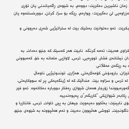
ە زمان ناشیرین دەکرێت؛ دووەم، بە شێوەی ڕاگەیاندنی یان تۆڕی
زراوەیی لێ دەگیرێت؛ چوارەم، ڕێگە بۆ سزا، گرتن، دوورخستنەوە یان
بکرێت. ئەو دەتوانێت بەشێک بێت لە ستراتیژیی شەڕی دەروونی و
اوی هەبێت؛ ئەمە گرنگە. نابێت هەر کەسێک کە جنێو دەدات، بە
ن نیشانەی فشار، تووڕەیی، ترس، لاوازیی متمانە بە خۆ، کەمبوونی
 بە ڕێگەی عەقڵانی.
زان، بارودۆخی کۆمەڵایەتی، هەژاری، توندوتیژیی ناوماڵ،
لە ترس و سزاوە بێت. منداڵێک کە لە ژینگەیەکی پڕ لە سووکایەتی،
ورەبووندا زۆرجار هەمان شێوازی ڕەفتار دووبارە دەکاتەوە. ئەو فێر
ڕکابەر شێوازێکی “کاریگەر”ی پەیوەندییە.
 نابینێت؛ بەڵکوو دەیەوێت جیهان بە پێی ئاوات، ترس، فانتازیا و
ی ناگونجێت، تووشی هەڵچوون دەبێت و ئەم هەڵچوونە بە شێوەی جنێو،