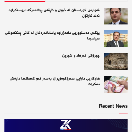
قەوارەی كوردستان لە خوێن و ئاڕقەی پێشمەرگە دروستكراوە
نەك كارتۆن
پێگەی دەستووریی دامەزراوە یاسادانەرەكان لە كاتی پەككەوتنی
سیاسیدا
چیرۆكی فەرهاد و شیرین
هاوکاریی دارایی سەرۆکوەزیران بەسەر ئەو كەسانەدا دابەش
دەکرێت
Recent News