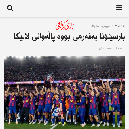
Home
نوێترین هەواڵ
بارسێلۆنا بەفەرمی بووە پاڵەوانی لالیگا
3 مانگ له‌مه‌وپێش