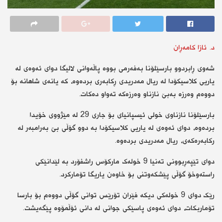
د. ئازا کامەڕان
شەوی ڕابردوو بارسێلۆنا بەفەرمی بووە پاڵەوانی لالیگا دوای ئەوەی لە
یاریی کلاسیکۆدا لە ریال مەدریدی ڕکابەری بردەوە، کە یانەی شاهانە بۆ
دووەم وەرزە بەبێ نازناو وەرزەکە تەواو دەکات.
‎بارسێلۆنا نازناوی خولی ئیسپانیای بۆ جاری 29 لە مێژووی خۆیدا
بردەوە، دوای ئەوەی لە یاریی کلاسیکۆدا بە دوو گۆڵی بێ بەرامبەر لە
رکابەرەکەی، ریال مەدریدی بردەوە.
‎دوای تێپەڕبوونی تەنیا 9 خولەک مارکۆس راشفۆرد بە لێدانێکی
راستەوخۆ گۆڵی پێشکەوتنی بۆ خاوەن یاریگا تۆمارکرد.
‎رێک دوای 9 خولەکی دیکە فێران تۆرێس توانی گۆڵی دووەم بۆ بارسا
تۆماربکات، دوای ئەوەی پاسێکی جوانی لە دانی ئۆڵمۆوە پێگەیشت.