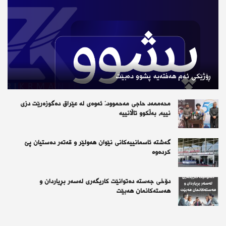
ڕۆژێكی ئەم هەفتەیە پشوو دەبێت
محەممەد حاجی مەحموود: ئەوەی لە عێراق دەگوزەرێت دزی
نییە، بەڵکوو تاڵانییە
گەشتە ئاسمانییەکانی نێوان هەولێر و قەتەر دەستیان پێ
کردەوە
دۆخی جەستە دەتوانێت کاریگەری لەسەر بڕیاردان و
هەستەکانمان هەبێت