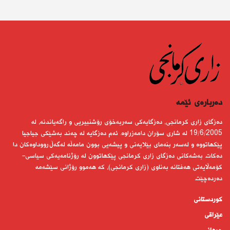
دەربارەى ئێمە
دەزگای زاری كرمانجی، دەزگایەكی سەربەخۆی رۆشنبیریی و راگەیاندنە، لە
19/6/2005 لە شاری سۆران دامەزراوە. ئەم دەزگایە لە چەند بەشێكی جیاجیا
پێكهاتووە و لەسەر بنەمای بێلایەنی و پیشەیی بوون مامەڵە لەگەڵ رووداوەكان دا
دەكات. بەشەكانی دەزگای زاری كرمانجی پێكهاتوون لە رۆژنامەیەكی سیاسی-
كۆمەڵایەتی هەفتانە بەناوی (زاری كرمانجی)، كە هەموو رۆژانی سێشەمە
دەردەچێت.
کوردستانى
عێراقی