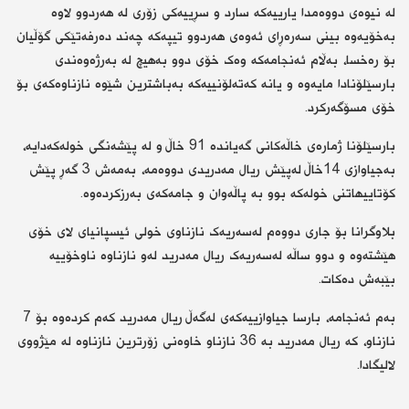
‎لە نیوەی دووەمدا یارییەکە سارد و سڕییەکی زۆری لە هەردوو لاوە
بەخۆیەوە بینی سەرەڕای ئەوەی هەردوو تیپەکە چەند دەرفەتێکی گۆڵیان
بۆ رەخسا، بەڵام ئەنجامەکە وەک خۆی دوو بەهیچ لە بەرژەوەندی
بارسێلۆنادا مایەوە و یانە کەتەلۆنییەکە بەباشترین شێوە نازناوەکەی بۆ
خۆی مسۆگەرکرد.
‎بارسێلۆنا ژمارەی خاڵەکانی گەیاندە 91 خاڵ و لە پێشەنگی خولەکەدایە،
بەجیاوازی 14خاڵ لەپێش ریال مەدریدی دووەمە، بەمەش 3 گەڕ پێش
کۆتاییهاتنی خولەکە بوو بە پاڵەوان و جامەکەی بەرزکردەوە.
‎بلاوگرانا بۆ جاری دووەم لەسەریەک نازناوی خولی ئیسپانیای لای خۆی
هێشتەوە و دوو ساڵە لەسەریەک ریال مەدرید لەو نازناوە ناوخۆییە
بێبەش دەکات.
‎بەم ئەنجامە، بارسا جیاوازییەکەی لەگەڵ ریال مەدرید کەم کردەوە بۆ 7
نازناو، کە ریال مەدرید بە 36 نازناو خاوەنی زۆرترین نازناوە لە مێژووی
لالیگادا.