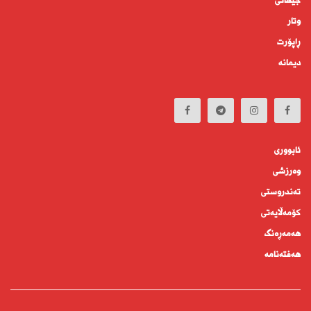
جیهانى
وتار
ڕاپۆرت
دیمانە
ئابوورى
وەرزشی
تەندروستى
كۆمه‌ڵايه‌تى
هەمەڕەنگ
هەفتەنامە