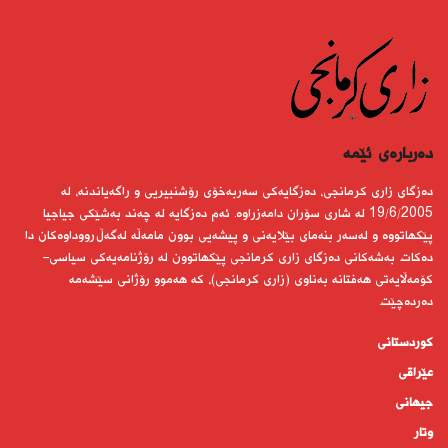
دەربارەى ئێمە
دەزگای زاری كرمانجی، دەزگایەكی سەربەخۆی رۆشنبیریی و راگەیاندنە، لە
19/6/2005 لە شاری سۆران دامەزراوە. ئەم دەزگایە لە چەند بەشێكی جیاجیا
پێكهاتووە و لەسەر بنەمای بێلایەنی و پیشەیی بوون مامەڵە لەگەڵ رووداوەكان دا
دەكات. بەشەكانی دەزگای زاری كرمانجی پێكهاتوون لە رۆژنامەیەكی سیاسی-
كۆمەڵایەتی هەفتانە بەناوی (زاری كرمانجی)، كە هەموو رۆژانی سێشەمە
دەردەچێت.
کوردستانى
عێراقی
جیهانى
وتار