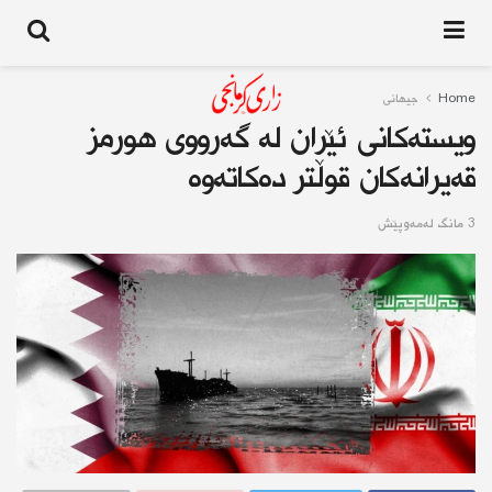
Home
جیهانى
ویستەكانی ئێران لە گەرووی هورمز
قەیرانەكان قوڵتر دەكاتەوە
3 مانگ له‌مه‌وپێش