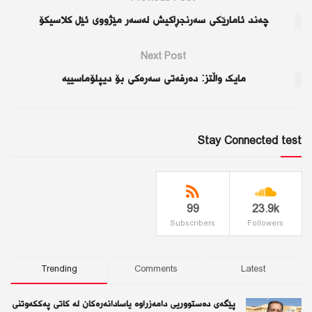
چەند ئامارێکی سەرنجڕاکیش لەسەر مێژووی ئێل کلاسیکۆ
Next Post
مایک واڵتز: دەرفەتی سەرەكی بۆ دیپلۆماسییە
Stay Connected test
99
23.9k
Subscribers
Followers
Trending
Comments
Latest
پێگەی دەستووریی دامەزراوە یاسادانەرەكان لە كاتی پەككەوتنی