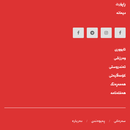
ڕاپۆرت
دیمانە
ئابوورى
وەرزشی
تەندروستى
كۆمه‌ڵايه‌تى
هەمەڕەنگ
هەفتەنامە
سەرەکی
پەیوەندى
دەربارە