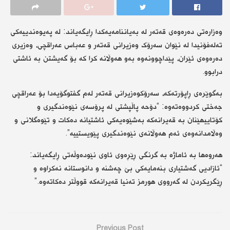
وەزارەتی دەرەوەی قەتەر لە بەیاننامەیەکدا ڕایگەیاند: لە پەیوەندییەکی
تەلەفۆنیدا لە نێوان سەرۆک وەزیرانی قەتەر و عەباس عەراقچی، وەزیری
دەرەوەی ئێران، پێداچوونەوە بەو هەوڵانە کرا کە بۆ گەیشتن بە ئاشتی
درابوو.
بەگوێرەی ڕاپۆرتەکە، سەرۆکوەزیرانی قەتەر لەم گفتوگۆیەدا بۆ عەراقچی
جەختی کردووەتەوە: “دۆحە پاڵپشتی لە پرۆسەی نێوەندگیری و
کۆتاییهێنان بە قەیرانەکە بەشێوەیەکی ئاشتیانە دەکات و تێوەگلانی و
وەڵامدانەوەی ئەم هەوڵانەی نێوەندگیری پێویستییە”.
هەروەها بە ئاماژە بە گرنگی ڕێڕەوی ئاوی نێودەوڵەتی ڕایگەیاند:
“ئازادیی گەشتیاری بنەمایەکی بێ چەشنە و دانوستانە نەکراوە و
ڕێگریکردن لە گەرووی هورمز تەنیا قەیرانەکە قووڵتر دەکاتەوە.”
Previous Post