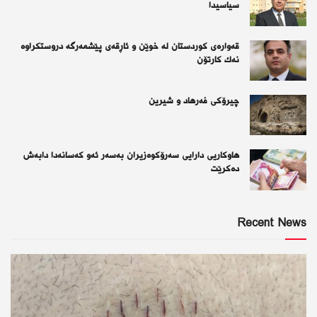
سیاسیدا
قەوارەی كوردستان لە خوێن و ئاڕقەی پێشمەرگە دروستكراوە
نەك كارتۆن
چیرۆكی فەرهاد و شیرین
هاوکاریی دارایی سەرۆکوەزیران بەسەر ئەو كەسانەدا دابەش
دەکرێت
Recent News