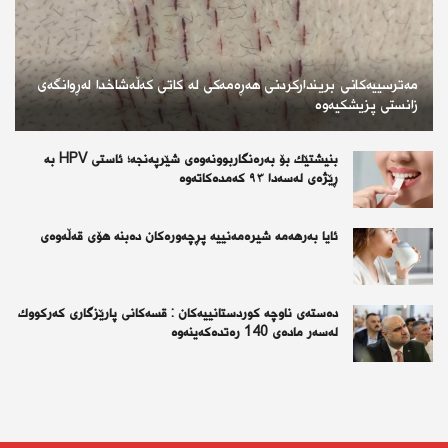
مەترسییەکانی بریندارکردنی هەڕەمەکی لە کاتی کەڵەشاخدا لەڕوانگەی
زانستی پزیشکیەوە
بنیشتێك بۆ بەرەنگاربوونەوەی شێرپەنجە؛ ئاستی HPV بە
ڕێژەی لەسەدا ٩٣ كەمدەكاتەوە
ئايا به‌رهه‌مه‌ شيره‌مه‌نييه‌ پڕچه‌وره‌كان ده‌بنه‌ هۆى قه‌ڵه‌وه‌ى
دەستەی ناوچە كوردستانییەكان : قسەكانی پارێزگاری كەركووك
لەسەر مادەی 140 رەتدەكەینەوە