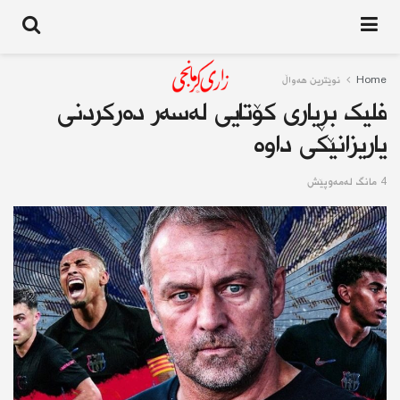
Home
نوێترین هەواڵ
فلیک بڕیاری کۆتایی لەسەر دەرکردنی
یاریزانێکی داوە
4 مانگ له‌مه‌وپێش