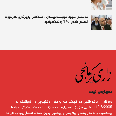
دەستەی ناوچە كوردستانییەكان : قسەكانی پارێزگاری كەركووك
لەسەر مادەی 140 رەتدەكەینەوە
دەربارەى ئێمە
دەزگای زاری كرمانجی، دەزگایەكی سەربەخۆی رۆشنبیریی و راگەیاندنە، لە
19/6/2005 لە شاری سۆران دامەزراوە. ئەم دەزگایە لە چەند بەشێكی جیاجیا
پێكهاتووە و لەسەر بنەمای بێلایەنی و پیشەیی بوون مامەڵە لەگەڵ رووداوەكان دا