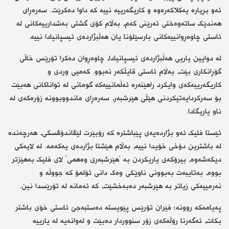
ئەو بڕیارە یەکلاکەرەوە و کاریگەرییە نییە کە داوا دەکرێت. سەرەڕای
هەندێک ساتەوەختی ئەرێنی کەم، بەڵام کۆی گشتی بەشدارییەکانی لە
ئاستی چاوەڕوانییەکانی بارسێلۆنا یان هەڵبژاردەی ئیسپانیادا نییە.
لە دوایین یاریی هەڵبژاردەی ئیسپانیادا، چاوەڕوان دەکرا تۆرێس خاڵی
گۆڕانکاری بێت، بەڵام ئاستی قایڵکەر نەبوو. کەمیی وردی و
کاریگەرییەکەی وایکرد راهێنەرە ئەڵمانییەکە گومانی لە تواناکانی هەبێت
بۆ سەرکردایەتیکردنی هێڵی هێرشبەر، سەرەڕای ماندووبوونە زۆرەکەی لە
ناو یاریگادا.
ئێستا فلیک ئەو بژاردەیەی پێباشترە کە رۆبێرت لێڤاندۆڤسکی، هەرچەندە
لە باشترین دۆخی خۆیدا نییە، بەڵام هێشتا بژاردەی یەکەمە. لە لایەکی
دیکەشەوە، بیرۆکەی یاریکردن بە ‘هێرشبەری وەهمی’ لای فلیک بەهێزتر
بووە، بەتایبەت بەبوونی ناوێکی وەک دانی ئۆلمۆ کە جووڵە و
نەرمییەکی زیاتر بە هێرشبەر دەبەخشێت، کە ئەمانە لە تۆرێسدا نین.
پەیامەکە روونە؛ فێران تۆرێس پێویستە دەستبەجێ ئاستی خۆی باشتر
بکات، ئەگەرنا رۆڵەکەی زۆر سنووردار دەبێت و لەوانەیە لە یارییە