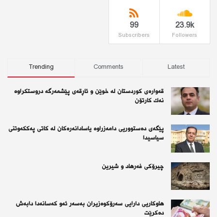
99
23.9k
Subscribers
Followers
Trending
Comments
Latest
قەوارەی كوردستان لە خوێن و ئاڕقەی پێشمەرگە دروستكراوە
نەك كارتۆن
پێگەی دەستووریی دامەزراوە یاسادانەرەكان لە كاتی پەككەوتنی
سیاسیدا
چیرۆكی فەرهاد و شیرین
هاوکاریی دارایی سەرۆکوەزیران بەسەر ئەو كەسانەدا دابەش
دەکرێت