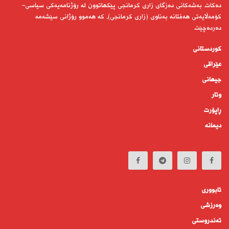
دەكات. بەشەكانی دەزگای زاری كرمانجی پێكهاتوون لە رۆژنامەیەكی سیاسی-
كۆمەڵایەتی هەفتانە بەناوی (زاری كرمانجی)، كە هەموو رۆژانی سێشەمە
دەردەچێت.
کوردستانى
عێراقی
جیهانى
وتار
ڕاپۆرت
دیمانە
ئابوورى
وەرزشی
تەندروستى