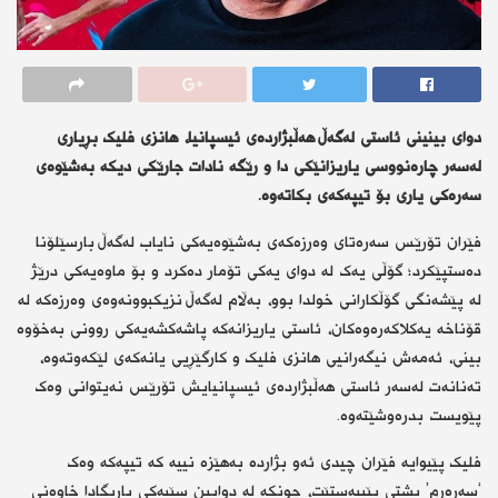
دوای بینینی ئاستی لەگەڵ هەڵبژاردەی ئیسپانیا، هانزی فلیک بڕیاری
لەسەر چارەنووسی یاریزانێکی دا و رێگە نادات جارێکی دیکە بەشێوەی
سەرەکی یاری بۆ تیپەکەی بکاتەوە.
فێران تۆرێس سەرەتای وەرزەکەی بەشێوەیەکی نایاب لەگەڵ بارسێلۆنا
دەستپێکرد؛ گۆڵی یەک لە دوای یەکی تۆمار دەکرد و بۆ ماوەیەکی درێژ
لە پێشەنگی گۆڵکارانی خولدا بوو، بەڵام لەگەڵ نزیکبوونەوەی وەرزەکە لە
قۆناخە یەکلاکەرەوەکان، ئاستی یاریزانەکە پاشەکشەیەکی روونی بەخۆوە
بینی، ئەمەش نیگەرانیی هانزی فلیک و کارگێڕیی یانەکەی لێکەوتەوە،
تەنانەت لەسەر ئاستی هەڵبژاردەی ئیسپانیایش تۆرێس نەیتوانی وەک
پێویست بدرەوشێتەوە.
فلیک پێیوایە فێران چیدی ئەو بژاردە بەهێزە نییە کە تیپەکە وەک
‘سەرەڕم’ پشتی پێببەستێت، چونکە لە دوایین سێیەکی یاریگادا خاوەنی