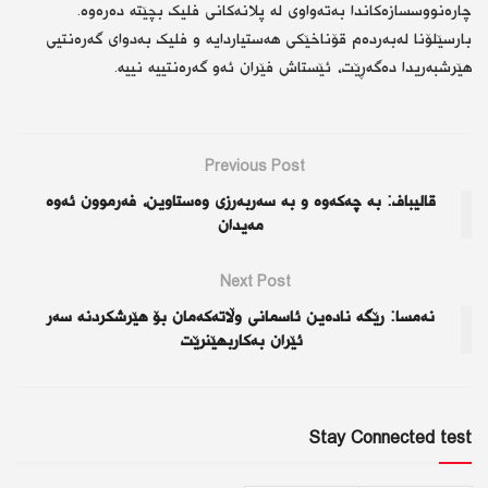
چارەنووسسازەکاندا بەتەواوی لە پلانەکانی فلیک بچێتە دەرەوە.
بارسێلۆنا لەبەردەم قۆناخێکی هەستیاردایە و فلیک بەدوای گەرەنتیی
هێرشبەریدا دەگەڕێت، ئێستاش فێران ئەو گەرەنتییە نییە.
Previous Post
قالیباف: بە چەکەوە و بە سەربەرزی وەستاوین، فەرموون ئەوە
مەیدان
Next Post
نەمسا: رێگە نادەین ئاسمانی وڵاتەکەمان بۆ هێرشکردنە سەر
ئێران بەکاربهێنرێت
Stay Connected test