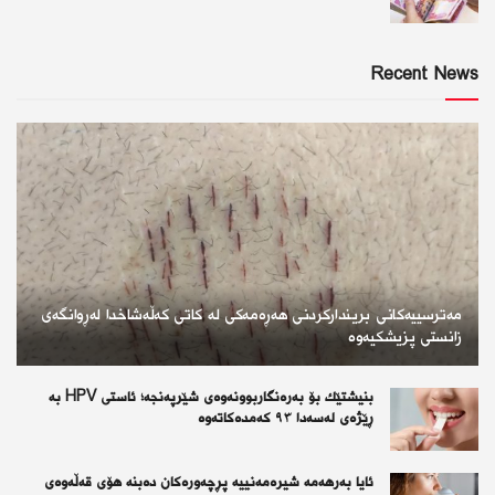
Recent News
مەترسییەکانی بریندارکردنی هەڕەمەکی لە کاتی کەڵەشاخدا لەڕوانگەی
زانستی پزیشکیەوە
بنیشتێك بۆ بەرەنگاربوونەوەی شێرپەنجە؛ ئاستی HPV بە
ڕێژەی لەسەدا ٩٣ كەمدەكاتەوە
ئايا به‌رهه‌مه‌ شيره‌مه‌نييه‌ پڕچه‌وره‌كان ده‌بنه‌ هۆى قه‌ڵه‌وه‌ى