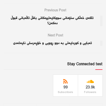
Previous Post
تاکەی خەڵکی سلێمانی سووکایەتییەکانی بافڵ تاڵەبانی قبوڵ
دەکەن؟
Next Post
تەبایی و كوردایەتی بە دوو ڕوویی و خۆپەرستی نایەتەدی
Stay Connected test
99
23.9k
Subscribers
Followers