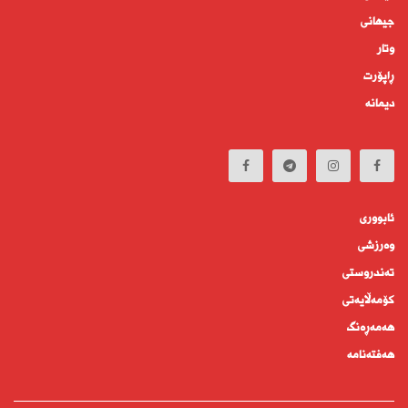
جیهانى
وتار
ڕاپۆرت
دیمانە
ئابوورى
وەرزشی
تەندروستى
كۆمه‌ڵايه‌تى
هەمەڕەنگ
هەفتەنامە