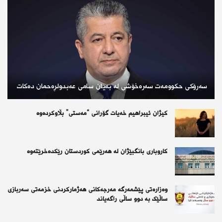
سەرۆکی حکوومەت سەرەخۆشی لە بەیان سامی عەبدولڕەحمان دەکات
کیژان ئیبراهیم خەیات گۆرانی “مەستی” بڵاوکردەوە
کاروباری بانگبێژان لە هەرێمی کوردستان رێکدەخرێتەوە
وەزارەتی پێشمەرگە مەرجەکانی هەژمارکردنی خزمەتی سەربازی
ساڵێک بە دوو ساڵی راگەیاند