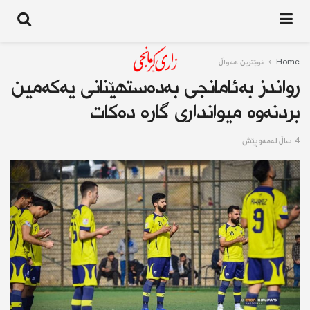
Home
نوێترین هەواڵ
رواندز بەئامانجی بەدەستهێنانی یەكەمین
بردنەوە میوانداری گارە دەكات
4 ساڵ له‌مه‌وپێش