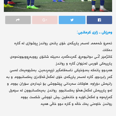
وەرزش ـ زاری كرمانجی:
ئەمڕۆ شەممە، لەسەر یاریگەی خۆی یانەی رواندز پێشوازی لە گارە
دەكات.
كاتژمێر 2ـی دوانیوەڕۆ، گەردەگەرد دەبێتە شانۆی رووبەڕووبوونەوەی
یارییەكی قورس لەنێوان گارە و رواندز.
هەردوو یانەكە بەدۆخێكی ناسەقامگیر تێپەڕدەبن، بەشێوەیەك لەسێ
گەڕ رابردوو، گارە لەسەر یاریگەی خۆی لەگەڵ قەڵادزێ یەكسانبووە، و بە
رانیەش دۆڕاوە. هاوكات سەردانی پێشووشی بۆ ئیدارەی سۆران بووە، و
لەو یارییەش لەگەڵ هەڵۆ یەكسانبوو. رواندز، بەیەكسانبوون لە سێمێل
گەڕایەوە و لەگەڵ كۆیە و خانەقین ـیش تووشی شكست بووە.
رواندز، خاوەنی یەك خاڵە و گارە دوو خاڵی هەیە.