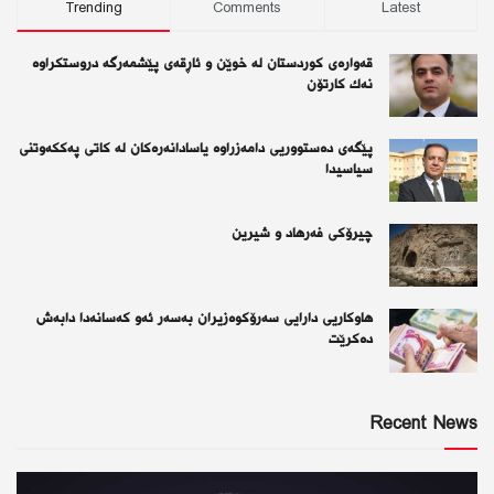
Trending
Comments
Latest
قەوارەی كوردستان لە خوێن و ئاڕقەی پێشمەرگە دروستكراوە
نەك كارتۆن
پێگەی دەستووریی دامەزراوە یاسادانەرەكان لە كاتی پەككەوتنی
سیاسیدا
چیرۆكی فەرهاد و شیرین
هاوکاریی دارایی سەرۆکوەزیران بەسەر ئەو كەسانەدا دابەش
دەکرێت
Recent News