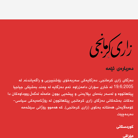
دەربارەى ئێمە
دەزگای زاری كرمانجی، دەزگایەكی سەربەخۆی رۆشنبیریی و راگەیاندنە، لە
19/6/2005 لە شاری سۆران دامەزراوە. ئەم دەزگایە لە چەند بەشێكی جیاجیا
پێكهاتووە و لەسەر بنەمای بێلایەنی و پیشەیی بوون مامەڵە لەگەڵ رووداوەكان دا
دەكات. بەشەكانی دەزگای زاری كرمانجی پێكهاتوون لە رۆژنامەیەكی سیاسی-
كۆمەڵایەتی هەفتانە بەناوی (زاری كرمانجی)، كە هەموو رۆژانی سێشەمە
دەردەچێت.
کوردستانى
عێراقی