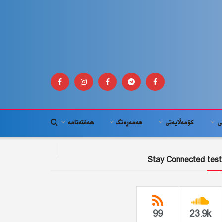
ى
كۆمه‌ڵايه‌تى
هەمەڕەنگ
هەفتەنامە
Stay Connected test
99
23.9k