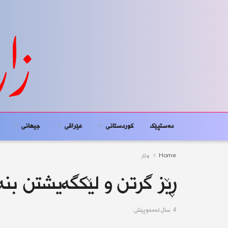
دەستپێک
کوردستانى
عێراقی
جیهانى
Home
وتار
ڕێز گرتن و لێکگەیشتن بنە
4 ساڵ له‌مه‌وپێش