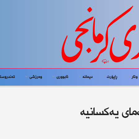
وتار
ڕاپۆرت
دیمانە
ئابوورى
وەرزشی
تەندروست
مای یەکسانیە