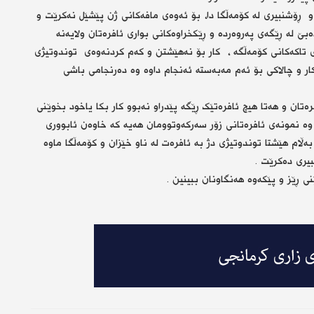
ۆشنبیری لە كۆمەڵگا دا، بۆ ئه‌وه‌ی مافه‌کانی ژن پێشێل نه‌کرێت و
 لە ڕێگەی پەروەردە و ڕێکخراوەکانی بواری ئافرەتان ولایەنە
ی تاکەکانی کۆمەڵگە ، کار بۆ نەهێشتن و کەم کردنەوەی توندوتیژی
ار و چالاکی بۆ ئەم مەبەستە ئەنجام داوە وە دەرنجامی باشی
ەتان و هەتا هیچ ئافرەتێک ڕێگە پێدراو نەبوو کار بکا یاخود بخوێنی
 وە نمونەی ئافرەتانی زۆر سەرکەوتوومان هەیە کە خاوەن ئابووری
ام هێشتا توندوتیژی دژ بە ئافرەت لە ناو خێزان و کۆمەڵگا ماوە
یری دەکرێت .
 ڕێز و پێکەوە هەنگاونان ببینین .