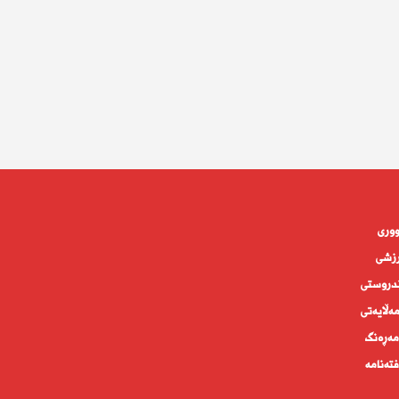
وورى
زشی
دروستى
ه‌ڵايه‌تى
ەڕەنگ
تەنامە