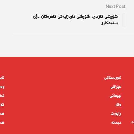
Next Post
شۆڕشی ئازادی، شۆڕشی ناڕەزایەتی ئافرەتان دژی
ستەمكاری
کوردستانى
ئاب
عێراقی
وەر
جیهانى
تەن
وتار
كۆم
ڕاپۆرت
هەم
ە،
دیمانە
هەف