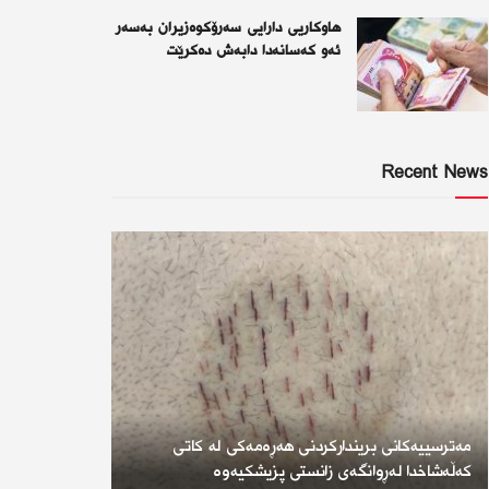
هاوکاریی دارایی سەرۆکوەزیران بەسەر
ئەو كەسانەدا دابەش دەکرێت
Recent News
مەترسییەکانی بریندارکردنی هەڕەمەکی لە کاتی
کەڵەشاخدا لەڕوانگەی زانستی پزیشکیەوە