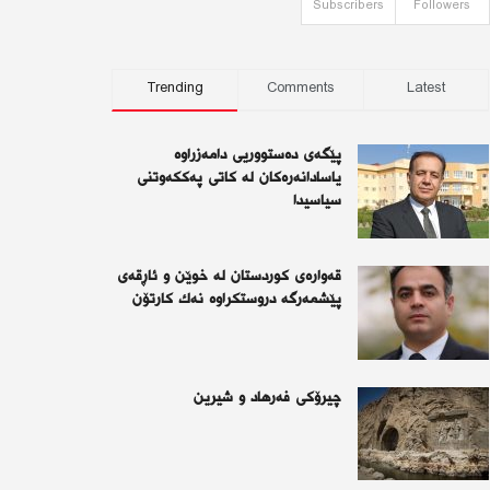
Subscribers
Followers
Trending
Comments
Latest
پێگەی دەستووریی دامەزراوە
یاسادانەرەكان لە كاتی پەككەوتنی
سیاسیدا
قەوارەی كوردستان لە خوێن و ئاڕقەی
پێشمەرگە دروستكراوە نەك كارتۆن
چیرۆكی فەرهاد و شیرین