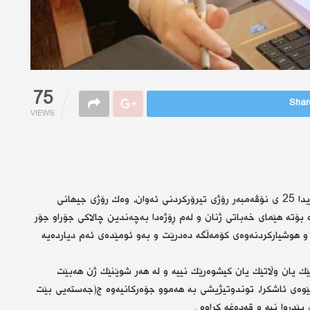
75
Share
VIEWS
نه‌ته‌وه‌ یه‌كگرتووه‌كان لە17ی دیسمبەری‌ ساڵی 1999، بڕیاریدا 25 ی نۆڤەمبەر رۆژی تیرۆركردنی ئه‌وان، وه‌ك رۆژی جیهانی
ه‌ بۆته‌ هێمای خه‌باتی ژنان و لەم ڕۆژەدا بەچەندین چالاکی جۆراو جۆر
 و هوشیارکردنەوەی کۆمەڵگە دەدرێت و بەو ئومێدەی ئەم دیاردەیە
ێك یان وڵاتێك یان كیشوەرێك نییە و لە هەر شوێنێك ژن هەبێت
وەی ئاشكرا، توندوتیژیشی بە هەموو جۆەرکانیەوە ج(جەستەیی بێت
ێدروا نیە و قەدەغە کراوە .