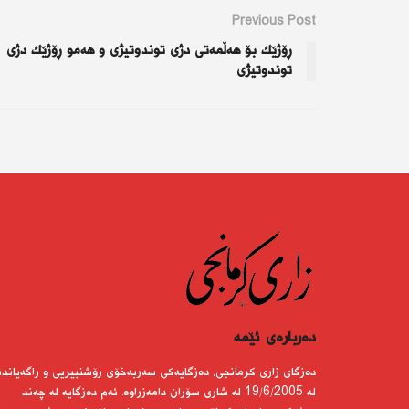
Previous Post
ڕۆژێك بۆ هەڵمەتی دژی توندوتیژی و هەمو ڕۆژێك دژی
توندوتیژی
دەربارەى ئێمە
دەزگای زاری كرمانجی، دەزگایەكی سەربەخۆی رۆشنبیریی و راگەیاندن
لە 19/6/2005 لە شاری سۆران دامەزراوە. ئەم دەزگایە لە چەند