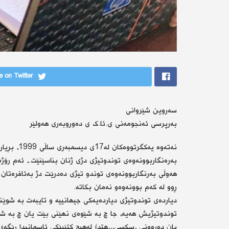
 on Twitter
سەروین شێروانی
بەرپرسی ئەنجومەنی ی.ئا.ک ی دەوروبەری هەولێر
به‌ره‌نگاربوونه‌وه‌ی توندوتیژی دژی ژنان بناسێنێت.، ئه‌م رۆژ
هەوڵی بەرنگاربوونەوەی توندو تیژی دەدرێت دژ بەئافرەتان
ڕوو لە کەم بوونەوەو نەمان بکاتە.
دیاردەی توندوتیژی دیاردەیەكی جیهانییە و تایبەت بە شوێن
توندوتیژیش هەیە، جا چ بە شێوەی نهێنی بێت یان چ بە شێ
یان دەروونی ،سکسی،،،هتد) لەهیچ کتێبێکی ئاسمانیدا ڕێگەی پ