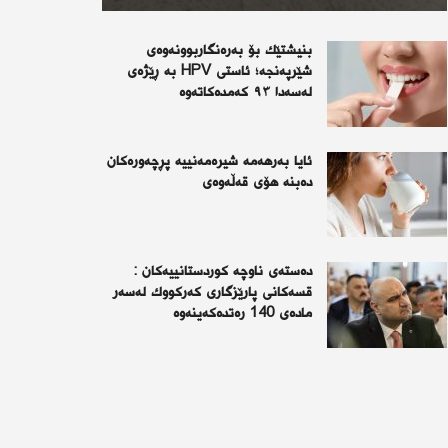
بنیشتێك بۆ بەرەنگاربوونەوەی
شێرپەنجە؛ ئاستی HPV بە ڕێژەی
لەسەدا ٩٣ كەمدەكاتەوە
ئايا به‌رهه‌مه‌ شيره‌مه‌نييه‌ پڕچه‌وره‌كان
ده‌بنه‌ هۆى قه‌ڵه‌وه‌ى
دەستەی ناوچە كوردستانییەكان :
قسەكانی پارێزگاری كەركووك لەسەر
مادەی 140 رەتدەكەینەوە