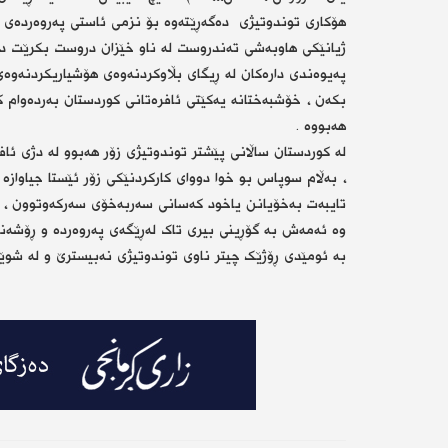
هۆکاری توندوتیژی دەگەڕێتەوە بۆ نزمی ئاستی پەروەردەی و ڕ
ژیانێکی هاوبەشی تەندروست لە ناو خێزان دروست بکرێت دەبێ
پەیوەندی دارەکان لە ڕیگای بڵاوکردنەوەی هۆشیاریکردنەوە
بکەن ، خۆشبەختانە یەکێتی ئافرەتانی کوردستان بەردەوام ک
هەبووە .
لە کوردستان ساڵانی پێشتر توندوتیژی زۆر هەبوو لە دژی ئافر
، بەڵام سوپاس بو خوا دووای کارکردنێکی زۆر ئێستا جیاوازە
تایبەت بەخۆیانن یاخود کەسانی سەربەخۆی سەرکەوتوون ، بەڵ
وە ئەمەش بە گۆڕینی بیری تاک لەڕێگەی پەروەردە و ڕۆشەنب
بە ئومێدی ڕۆژێک چیتر ناوی توندوتیژی نەبیسترێ و لە شوێنی