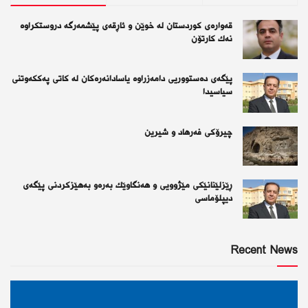
قەوارەی كوردستان لە خوێن و ئاڕقەی پێشمەرگە دروستكراوە
نەك كارتۆن
پێگەی دەستووریی دامەزراوە یاسادانەرەكان لە كاتی پەككەوتنی
سیاسیدا
چیرۆكی فەرهاد و شیرین
ڕێزلێنانێكی مێژوویی و هەنگاوێك بەرەو بەهێزكردنی پێگەی
دیپلۆماسی
Recent News