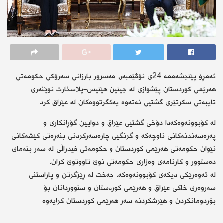
ئەمڕۆ پێنجشەممە 24ی نۆڤێمبەر، مەسرور بارزانی سەرۆکی حکومەتی
هەرێمی کوردستان پێشوازی لە جینین هێنیس-پلاسخارت نوێنەری
تایبەتی سکرتێری گشتیی نەتەوە یەکگرتووەکان لە عێراق کرد.
لە کۆبوونەوەکەدا دۆخی گشتیی عێراق و دوایین گۆڕانکاری و
پەرەسەندنەکانی ناوچەکە و گرنگیی چارەسەرکردنی بنەڕەتی کێشەکانی
نێوان حکومەتی هەرێمی کوردستان و حکومەتی فیدراڵی لە سەر بنەمای
دەستوور و کارنامەی وەزاری حکومەتی نوێ تاووتوێ کران.
لە تەوەرێکی دیکەی کۆبوونەوەکە، جەخت لە ڕێزگرتن و پاراستنی
سەروەری خاکی عێراق و هەرێمی کوردستان و سنووردانان بۆ
بۆردومانکردن و هێرشکردنە سەر هەرێمی کوردستان کرایەوە