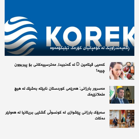
ڕاگەیەندراوێک لە کۆمپانیای کۆرەک تیلیکۆمەوە
کەمیی ڤیتامین D لە گەنجیدا، مەترسییەکانی بۆ پیربوون
چییە؟
مەسرور بارزانی: هەرێمی کوردستان نابێتە بەشێک لە هیچ
ململانێیەک
سەرۆک بارزانی پێشوازی لە کونسوڵی گشتیی بریتانیا لە هەولێر
دەکات