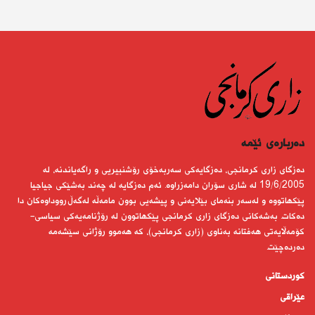
دەربارەى ئێمە
دەزگای زاری كرمانجی، دەزگایەكی سەربەخۆی رۆشنبیریی و راگەیاندنە، لە
19/6/2005 لە شاری سۆران دامەزراوە. ئەم دەزگایە لە چەند بەشێكی جیاجیا
پێكهاتووە و لەسەر بنەمای بێلایەنی و پیشەیی بوون مامەڵە لەگەڵ رووداوەكان دا
دەكات. بەشەكانی دەزگای زاری كرمانجی پێكهاتوون لە رۆژنامەیەكی سیاسی-
كۆمەڵایەتی هەفتانە بەناوی (زاری كرمانجی)، كە هەموو رۆژانی سێشەمە
دەردەچێت.
کوردستانى
عێراقی