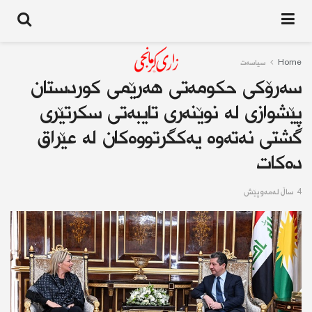
Home
سیاسەت
سەرۆکی حکومەتی هەرێمی کوردستان
پێشوازی لە نوێنەری تایبەتی سکرتێری
گشتی نەتەوە یەکگرتووەکان لە عێراق
دەکات
4 ساڵ له‌مه‌وپێش