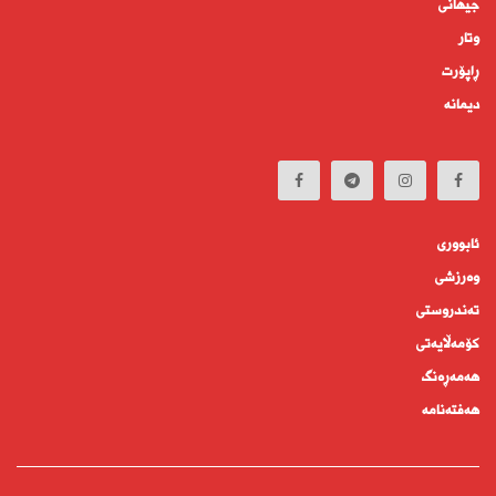
جیهانى
وتار
ڕاپۆرت
دیمانە
ئابوورى
وەرزشی
تەندروستى
كۆمه‌ڵايه‌تى
هەمەڕەنگ
هەفتەنامە