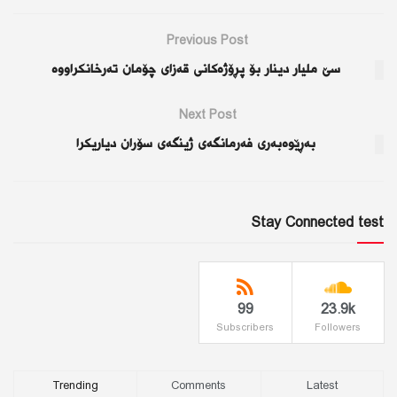
Previous Post
سێ ملیار دینار بۆ پڕۆژەكانی قەزای چۆمان تەرخانكراووە
Next Post
بەڕێوەبەری فەرمانگەی ژینگەی سۆران دیاریكرا
Stay Connected test
99
23.9k
Subscribers
Followers
Trending
Comments
Latest