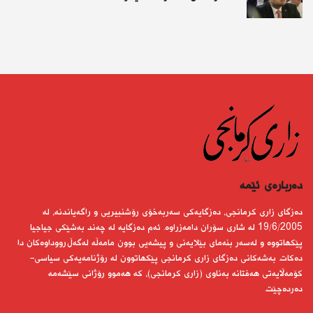
دەربارەى ئێمە
دەزگای زاری كرمانجی، دەزگایەكی سەربەخۆی رۆشنبیریی و راگەیاندنە، لە
19/6/2005 لە شاری سۆران دامەزراوە. ئەم دەزگایە لە چەند بەشێكی جیاجیا
پێكهاتووە و لەسەر بنەمای بێلایەنی و پیشەیی بوون مامەڵە لەگەڵ رووداوەكان دا
دەكات. بەشەكانی دەزگای زاری كرمانجی پێكهاتوون لە رۆژنامەیەكی سیاسی-
كۆمەڵایەتی هەفتانە بەناوی (زاری كرمانجی)، كە هەموو رۆژانی سێشەمە
دەردەچێت.