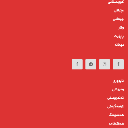
کوردستانى
عێراقی
جیهانى
وتار
ڕاپۆرت
دیمانە
ئابوورى
وەرزشی
تەندروستى
كۆمه‌ڵايه‌تى
هەمەڕەنگ
هەفتەنامە