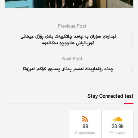
Previous Post
ئيداره‌ى سۆران به‌ چه‌ند چالاكييه‌ك يادى ڕۆژی جیهانی
قوربانیانی هاتووچۆ ده‌كاته‌وه‌
Next Post
چەند رێنماییەك لەسەر پەتای پەسیو، كۆكە، لەرزوتا
Stay Connected test
99
23.9k
Subscribers
Followers