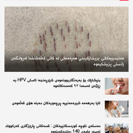
مەترسییەکانی بریندارکردنی هەڕەمەکی لە کاتی کەڵەشاخدا لەڕوانگەی
زانستی پزیشکیەوە
بنیشتێك بۆ بەرەنگاربوونەوەی شێرپەنجە؛ ئاستی HPV بە
ڕێژەی لەسەدا ٩٣ كەمدەكاتەوە
ئايا به‌رهه‌مه‌ شيره‌مه‌نييه‌ پڕچه‌وره‌كان ده‌بنه‌ هۆى قه‌ڵه‌وه‌ى
دەستەی ناوچە كوردستانییەكان : قسەكانی پارێزگاری كەركووك
لەسەر مادەی 140 رەتدەكەینەوە