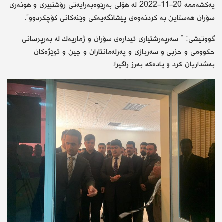
یەكشەممە 20-11-2022 لە هۆلی بەڕێوەبەرایەتی رۆشنبیری و هونەری
سۆران هەستاین بە كردنەوەی پێشانگەیەكی وێنەكانی كۆچكردوو”.
گووتیشی: ” سەرپەرشتیاری ئیدارەی سۆران و ژماریەك لە بەرپرسانی
حكوومی و حزبی و سەربازی و پەرلەمانتاران و چین و توێژەكان
بەشداریان كرد و یادەكە بەرز راگیرا.