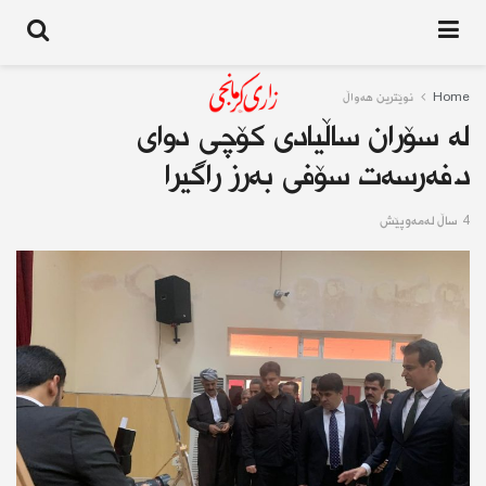
Home
نوێترین هەواڵ
له‌ سۆران ساڵیادی كۆچی دوای
د.فەرسەت سۆفی به‌رز راگیرا
4 ساڵ له‌مه‌وپێش