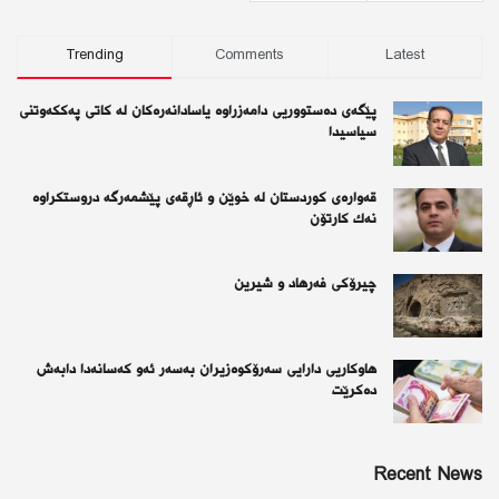
Trending
Comments
Latest
پێگەی دەستووریی دامەزراوە یاسادانەرەكان لە كاتی پەككەوتنی
سیاسیدا
قەوارەی كوردستان لە خوێن و ئاڕقەی پێشمەرگە دروستكراوە
نەك كارتۆن
چیرۆكی فەرهاد و شیرین
هاوکاریی دارایی سەرۆکوەزیران بەسەر ئەو كەسانەدا دابەش
دەکرێت
Recent News