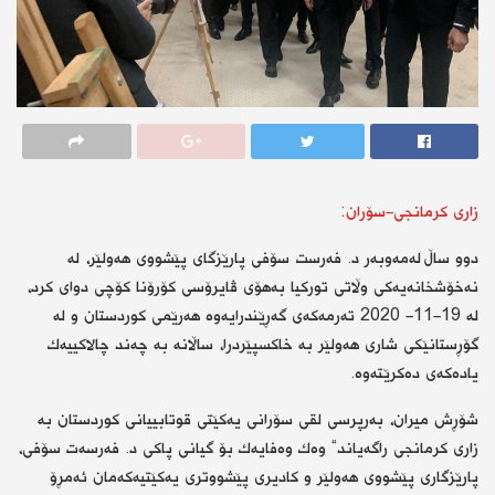
زاری كرمانجی-سۆران:
دوو ساڵ لەمەوبەر د. فەرست سۆفی پارێزگای پێشووی هەولێر، لە
نەخۆشخانەیەكی وڵاتی توركیا بەهۆی ڤایرۆسی كۆرۆنا كۆچی دوای كرد،
لە 19-11- 2020 تەرمەكەی گەڕێندرایەوە هەرێمی كوردستان و لە
گۆڕستانێكی شاری هەولێر بە خاكسپێردرا، ساڵانە بە چەند چالاكییەك
یادەكەی دەكرێتەوە.
شۆڕش میران، بەرپرسی لقی سۆرانی یەكێتی قوتابییانی كوردستان بە
زاری كرمانجی راگەیاند“ وەك وەفایەك بۆ گیانی پاكی د. فەرسەت سۆفی،
پارێزگاری پێشووی هەولێر و كادیری پێشووتری یەكێتیەكەمان ئەمڕۆ