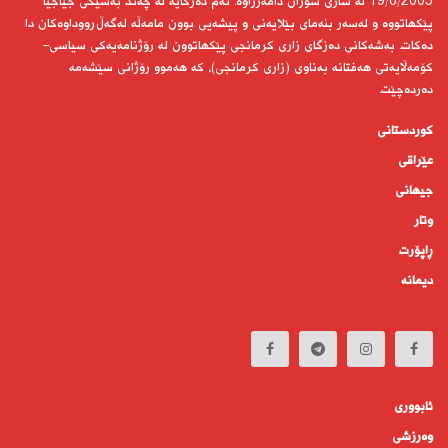
19/6/2005 لە شاری سۆران دامەزراوە. ئەم دەزگایە لە چەند بەشێكی جیاجیا
پێكهاتووە و لەسەر بنەمای بێلایەنی و پیشەیی بوون مامەڵە لەگەڵ رووداوەكان دا
دەكات. بەشەكانی دەزگای زاری كرمانجی پێكهاتوون لە رۆژنامەیەكی سیاسی-
كۆمەڵایەتی هەفتانە بەناوی (زاری كرمانجی)، كە هەموو رۆژانی سێشەمە
دەردەچێت.
کوردستانى
عێراقی
جیهانى
وتار
ڕاپۆرت
دیمانە
ئابوورى
وەرزشی