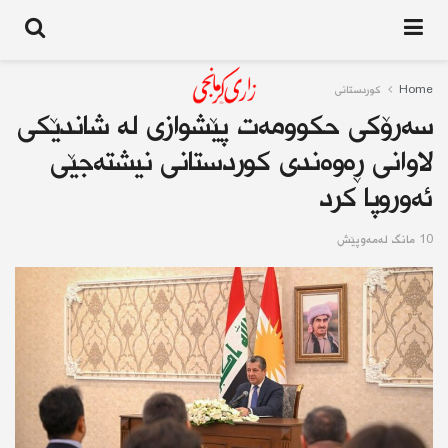
Home
کوردستانى
سەرۆكی حکوومەت پێشوازی لە شاندێکی
لاوانی ڕەوەندی کوردستانی نیشتەجێی
ئەوروپا کرد
10 مانگ له‌مه‌وپێش