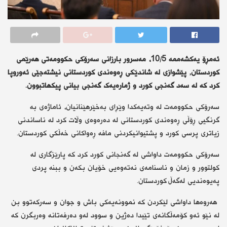
ئەمڕۆ یەکشەممە 10/5، مەسرور بارزانی سەرۆكی حکوومەتی هەرێمی
كوردستان, پێشوازی لە شاندێکی ڕەوەندی کوردستانی نیشتەجێی ئەوروپا
کرد کە لە سەد گەنجی کورد و ژمارەیەک گەنجی بیانی پيکهاتبوون.
سەرۆکی حکوومەت لە وتەیەکدا وێڕای بەخێرهێنانیان، ئاماژەی بە
گرنگیی ڕۆڵی ڕەوەندی کوردستانی لە دەرەوەی وڵات کرد لە ناساندنی
زیاتری پرسی کورد و پشتیوانیکردنی مافە ڕەواکانی خەڵکی کوردستان.
سەرۆکی حکوومەت داواشی لە گەنجانی کورد کرد کە پارێزگاری لە
کولتوور و زمان و ناسنامەی نەتەوەیی خۆیان بکەن و ببنە پردی
پەیوەندیی لەگەڵ کوردستان.
هەروەها داواشی لێکردن کە نموونەیەکی باش و جوان و سەرکەتوو بن
لە نێو ئەو کۆمەڵگانەی تێیدا دەژین و سوود لەو دەرفەتانە وەربگرن کە