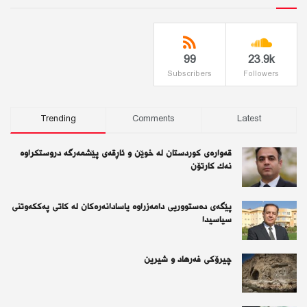
99
23.9k
Subscribers
Followers
Trending
Comments
Latest
قەوارەی كوردستان لە خوێن و ئاڕقەی پێشمەرگە دروستكراوە
نەك كارتۆن
پێگەی دەستووریی دامەزراوە یاسادانەرەكان لە كاتی پەككەوتنی
سیاسیدا
چیرۆكی فەرهاد و شیرین