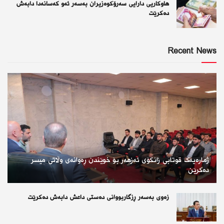
هاوکاریی دارایی سەرۆکوەزیران بەسەر ئەو كەسانەدا دابەش
دەکرێت
Recent News
ژمارەیەک قوتابی زانکۆی ئەزهەر بۆ خوێندن ڕەوانەی وڵاتی میسر
دەکرێن
زەوی بەسەر ڕزگاربووانی دەستی داعش دابەش دەکرێت