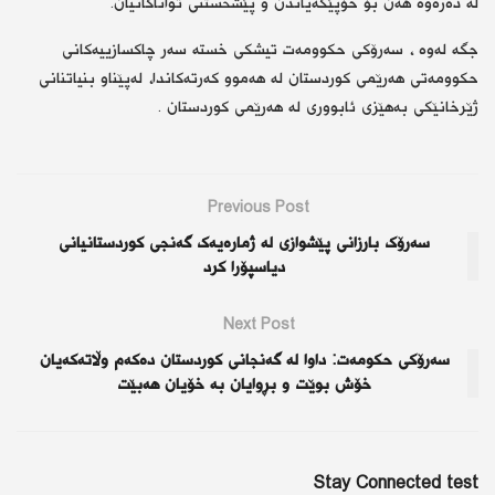
لە دەرەوە هەن بۆ خۆپێگەیاندن و پێشخستنی تواناکانیان.
جگه‌ له‌وه‌ ، سەرۆکی حکوومەت تیشکی خستە سەر چاکسازییەکانی
حکوومەتی هەرێمی کوردستان لە هەموو کەرتەکاندا، لەپێناو بنیاتنانی
ژێرخانێکی بەهێزی ئابووری لە هەرێمی کوردستان .
Previous Post
سەرۆک بارزانی پێشوازی لە ژمارەیەک گەنجی کوردستانیانی
دیاسپۆرا کرد
Next Post
سەرۆكی حكومەت: داوا لە گەنجانی کوردستان دەکەم وڵاتەكەیان
خۆش بوێت و بڕوایان بە خۆیان هەبێت
Stay Connected test