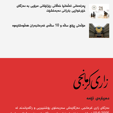
پەرلەمانی ئەڵمانیا خەڵاتی رێزلێنانی مرۆیی بە دەزگای
خێرخوازیی بارزانی دەبەخشێت
مۆڵەتی پێنج ساڵە و 10 ساڵەی فەرمانبەران هەڵوەشایەوە
دەربارەى ئێمە
دەزگای زاری كرمانجی، دەزگایەكی سەربەخۆی رۆشنبیریی و راگەیاندنە، لە