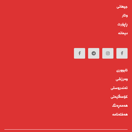
جیهانى
وتار
ڕاپۆرت
دیمانە
ئابوورى
وەرزشی
تەندروستى
كۆمه‌ڵايه‌تى
هەمەڕەنگ
هەفتەنامە