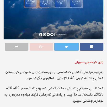
زاری كرمانجی-سۆران
بەڕێوەبەرایەتی گشتیی کەشناسیی و بوومەلەرزەزانی هەرێمی کوردستان،
کەشی پێشبینیکراوی 48 کاتژمێری داهاتووی بڵاوکردەوە.
کەشناسیی هەرێم پێشبینی دەکات کەشی ئەمڕۆ پێنجشەممە، 02- 10-
2025، ئاسمان ساماڵ بێت و پلەکانی گەرماش نزیک ببنەوە بەراوورد بە
تۆمارکراوەکانی دوێنێ.