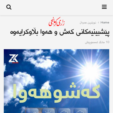
Home
نوێترین هەواڵ
پێشبینیەكانی كەش و هەوا بڵاوكرایەوە
10 مانگ له‌مه‌وپێش