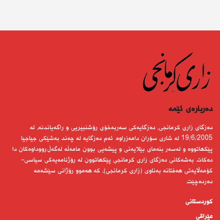
دەربارەى ئێمە
دەزگای زاری كرمانجی، دەزگایەكی سەربەخۆی رۆشنبیریی و راگەیاندنە، لە
19/6/2005 لە شاری سۆران دامەزراوە. ئەم دەزگایە لە چەند بەشێكی جیاجیا
پێكهاتووە و لەسەر بنەمای بێلایەنی و پیشەیی بوون مامەڵە لەگەڵ رووداوەكان دا
دەكات. بەشەكانی دەزگای زاری كرمانجی پێكهاتوون لە رۆژنامەیەكی سیاسی-
كۆمەڵایەتی هەفتانە بەناوی (زاری كرمانجی)، كە هەموو رۆژانی سێشەمە
دەردەچێت.
کوردستانى
عێراقی