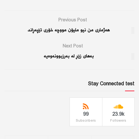
Previous Post
هەژماری من نیو ملیۆن مووچە خۆری تێپەڕاند
Next Post
بەهای زێڕ لە بەرزبوونەوەیە
Stay Connected test
99
23.9k
Subscribers
Followers