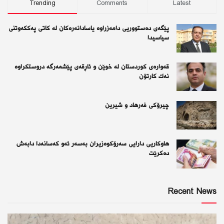
Trending
Comments
Latest
پێگەی دەستووریی دامەزراوە یاسادانەرەكان لە كاتی پەككەوتنی
سیاسیدا
قەوارەی كوردستان لە خوێن و ئاڕقەی پێشمەرگە دروستكراوە
نەك كارتۆن
چیرۆكی فەرهاد و شیرین
هاوکاریی دارایی سەرۆکوەزیران بەسەر ئەو كەسانەدا دابەش
دەکرێت
Recent News