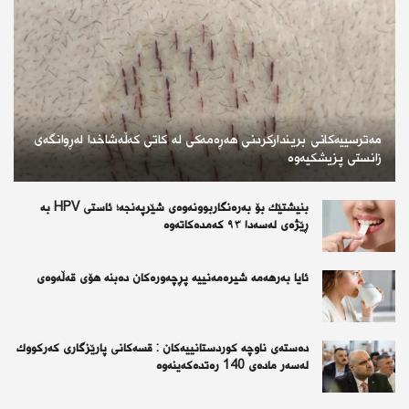
مەترسییەکانی بریندارکردنی هەڕەمەکی لە کاتی کەڵەشاخدا لەڕوانگەی
زانستی پزیشکیەوە
بنیشتێك بۆ بەرەنگاربوونەوەی شێرپەنجە؛ ئاستی HPV بە
ڕێژەی لەسەدا ٩٣ كەمدەكاتەوە
ئايا به‌رهه‌مه‌ شيره‌مه‌نييه‌ پڕچه‌وره‌كان ده‌بنه‌ هۆى قه‌ڵه‌وه‌ى
دەستەی ناوچە كوردستانییەكان : قسەكانی پارێزگاری كەركووك
لەسەر مادەی 140 رەتدەكەینەوە