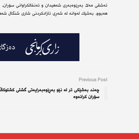
هەبوو، بەشێك لەوانە لە شەڕی ئازادكردنی شاری شنگال شەهی
Previous Post
چه‌ند به‌شێكى تر له‌ نێو بەڕێوەبەرایەتی گشتی كشتوكاڵ
سۆران كرانه‌وه‌