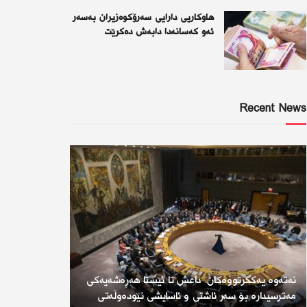
هاوکاریی دارایی سەرۆکوەزیران بەسەر
ئەو كەسانەدا دابەش دەکرێت
Recent News
نەتەوە یەكگرتووەكان: داعش تا ئێستا هەڕەشەیەكی
مەترسیدارە بۆ سەر ئاشتی و ئاسایشی نێودەوڵەتی