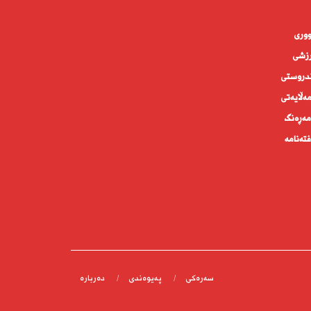
وورى
زشی
دروستى
ه‌ڵايه‌تى
ەڕەنگ
تەنامە
سەرەکی
پەیوەندى
دەربارە