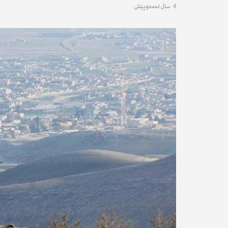
4 ساڵ له‌مه‌وپێش