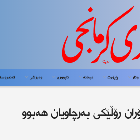
وتار
ڕاپۆرت
دیمانە
ئابوورى
وەرزشی
تەندروست
ان رۆڵێكی بەرچاویان هەبوو