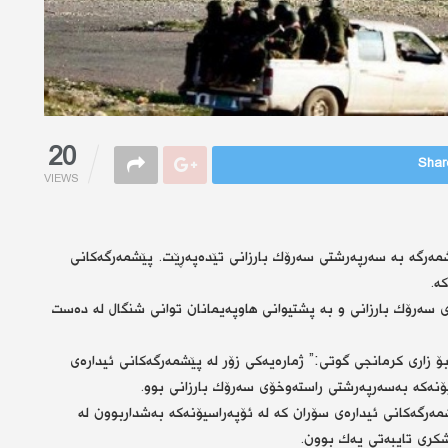
20
Share
VIEWS
مەرگە بە سەرپەرشتی سەرۆك بارزانی تێدەپەڕێت. پێشمەرگەكانی
ە.
استەوخۆی سەرۆك بارزانی و بە پشتیوانی هاوپەیمانان توانی شنگال لە دەست
ۆ زاری كرمانجی گوتی:” ژمارەیەكی زۆر لە پێشمەرگەكانی ئیدارەی
یۆنەكە بەسەرپەرشتی راستەوخۆی سەرۆك بارزانی بوو.
مەرگەكانی ئیدارەی سۆران كە لە ئۆپەراسیۆنەكە بەشداربوون لە
شكری تایبەتی یەك بوون.