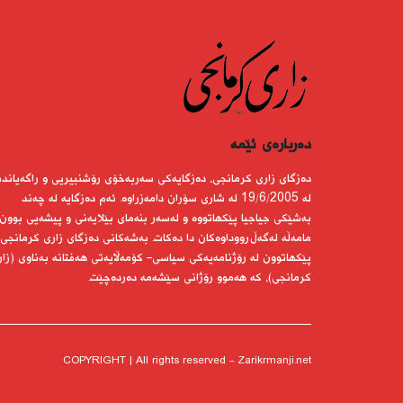
دەربارەى ئێمە
دەزگای زاری كرمانجی، دەزگایەكی سەربەخۆی رۆشنبیریی و راگەیاندن
لە 19/6/2005 لە شاری سۆران دامەزراوە. ئەم دەزگایە لە چەند
بەشێكی جیاجیا پێكهاتووە و لەسەر بنەمای بێلایەنی و پیشەیی بوون
مامەڵە لەگەڵ رووداوەكان دا دەكات. بەشەكانی دەزگای زاری كرمانجی
پێكهاتوون لە رۆژنامەیەكی سیاسی- كۆمەڵایەتی هەفتانە بەناوی (زار
كرمانجی)، كە هەموو رۆژانی سێشەمە دەردەچێت.
COPYRIGHT | All rights reserved - Zarikrmanji.net