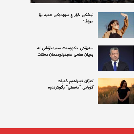
تیشكی خۆر چ سوودێكی هه‌یه‌ بۆ
مرۆڤ؟
سەرۆکی حکوومەت سەرەخۆشی لە
بەیان سامی عەبدولڕەحمان دەکات
کیژان ئیبراهیم خەیات
گۆرانی “مەستی” بڵاوکردەوە