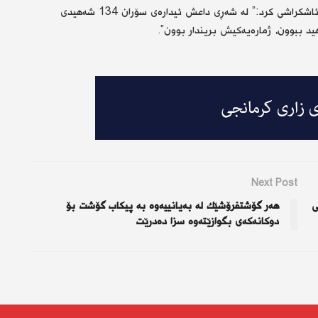
ئەشقی مەلا، بەرێوەبەری شەهیدان و ئەنفالكراوانی سۆران، ئاشكراشی كرد:” لە شەڕی داعش ئیدارەی سۆران 134 شەهیدی
د ببوون، ژمارەیەكیش بریندار بوون”.
Next Post
ی
هەر گۆشتفرۆشێك لە بەیانییەوە بە پیكاب گۆشت بۆ
دوكانەكەی بگوازێتەوە سزا دەدرێت