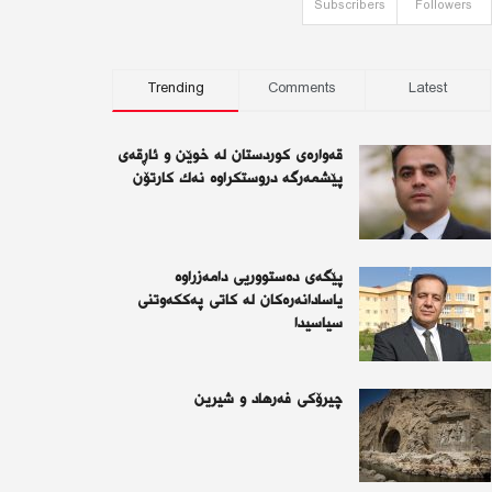
Subscribers
Followers
Trending
Comments
Latest
قەوارەی كوردستان لە خوێن و ئاڕقەی
پێشمەرگە دروستكراوە نەك كارتۆن
پێگەی دەستووریی دامەزراوە
یاسادانەرەكان لە كاتی پەككەوتنی
سیاسیدا
چیرۆكی فەرهاد و شیرین