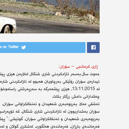
 on Twitter
زاری كرمانجی – سۆران:
حەوت ساڵ بەسەر ئازادكردنی شاری شنگال لەلایەن هێزی پێش
ئیدارەی سۆران رۆڵێكی بەرچاویان هەبوو لە ئازادكردنی شارەك
لە 13/11/2015، هێزی پێشمەرگە بە سەرپەرشتی ر
چەكدارانی داعش رزگار بكات.
ئەشقی مەلا، بەرێوەبەری شەهیدان و ئەنفالكراوانی سۆران، ب
سۆران بەشداربوون لە ئازادكردنی شاری شنگال، كە ئۆپەراس
بەرێوەبەری شەهیدان و ئەنفالكراوانی سۆران، گوتیشی:” پێش
فەرماندەی بارزان، فەرماندەی هەڵگورد، لەشكری گوڵان و لە