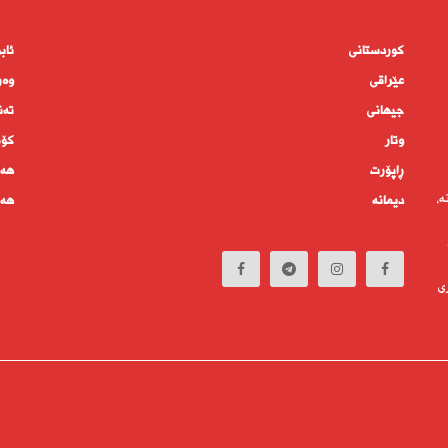
کوردستانى
ئاب
عێراقی
وەر
جیهانى
تەن
وتار
كۆم
ڕاپۆرت
هەم
ە،
دیمانە
هەف
ی