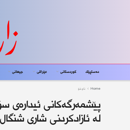
دەستپێک
کوردستانى
عێراقی
جیهانى
Home
ناوخۆ
پێشمەرگەكانی ئیدارەی سۆر
لە ئازادكردنی شاری شنگال