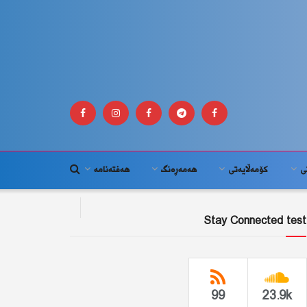
ى
كۆمه‌ڵايه‌تى
هەمەڕەنگ
هەفتەنامە
Stay Connected test
99
23.9k