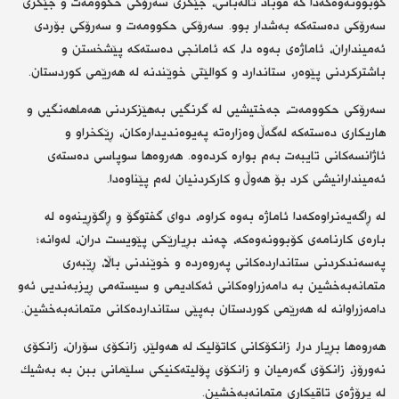
کۆبوونەوەکەدا کە قوباد تاڵەبانی، جێگری سەرۆکی حکوومەت و جێگری
سەرۆکی دەستەکە بەشدار بوو. سەرۆکی حکوومەت و سەرۆکی بۆردی
ئەمینداران، ئاماژەی بەوە دا، کە ئامانجی دەستەکە پێشخستن و
باشترکردنی پێوەر، ستاندارد و کوالێتی خوێندنە لە هەرێمی کوردستان.
سەرۆکی حکوومەت، جەختیشیی لە گرنگیی بەهێزکردنی هەماهەنگیی و
هاریکاری دەستەکە لەگەڵ وەزارەتە پەیوەندیدارەکان، ڕێکخراو و
ئاژانسەکانی تایبەت بەم بوارە کردەوە. هەروەها سوپاسی دەستەی
ئەمیندارانیشی کرد بۆ هەوڵ و کارکردنیان لەم پێناوەدا.
لە ڕاگەیەنراوەکەدا ئاماژە بەوە کراوە، دوای گفتوگۆ و ڕاگۆڕینەوە لە
بارەی کارنامەی کۆبوونەوەکە، چەند بڕیارێکی پێویست دران، لەوانە؛
پەسەندکردنی ستانداردەکانی پەروەردە و خوێندنی باڵا، ڕێبەری
متمانەبەخشین بە دامەزراوەکانی ئەکادیمی و سیستەمی ڕیزبەندیی ئەو
دامەزراوانە لە هەرێمی کوردستان بەپێی ستانداردەکانی متمانەبەخشین.
هەروەها بڕیار درا، زانکۆکانی کاتۆلیک لە هەولێر، زانکۆی سۆران، زانکۆی
نەورۆز، زانکۆی گەرمیان و زانکۆی پۆلیتەکنیکی سلێمانی ببن بە بەشیك
لە پرۆژەی تاقیکاری متمانەبەخشین.