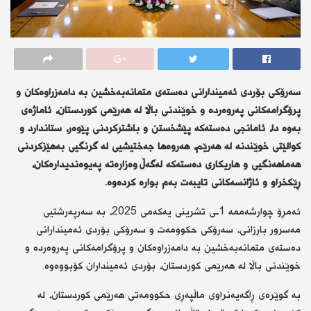
سەرۆکی بۆردی ئەمیندارانی دەستەی متمانەبەخشین بە دامەزراوەکان و
پرۆگرامەکانی پەروەردە و خوێندنی باڵا لە هەرێمی کوردستان، ئاماژەی
بەوە دا، ئامانجی دەستەکە پێشخستن و باشترکردنی پێوەر، ستاندارد و
کوالێتی خوێندنە لە هەرێم، هەروەها جەختیشیی لە گرنگیی بەهێزکردنی
هەماهەنگیی و هاریکاری دەستەکە لەگەڵ وەزارەتە پەیوەندیدارەکان،
ڕێکخراو و ئاژانسەکانی تایبەت بەم بوارە کردەوە.
ئەمڕۆ چوارشەممە 1ـی تشرینی یەکەمی 2025، بە سەرپەرشتیی
مەسرور بارزانی، سەرۆکی حکوومەت و سەرۆکی بۆردی ئەمیندارانی
دەستەی متمانەبەخشین بە دامەزراوەکان و پرۆگرامەکانی پەروەردە و
خوێندنی باڵا لە هەرێمی کوردستان، بۆردی ئەمینداران کۆبووەوە.
بە گوێرەی ڕاگەیەنراوی ماڵپەڕی حکوومەتی هەرێمی کوردستان، لە