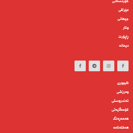
کوردستانى
عێراقی
جیهانى
وتار
ڕاپۆرت
دیمانە
ئابوورى
وەرزشی
تەندروستى
كۆمه‌ڵايه‌تى
هەمەڕەنگ
هەفتەنامە