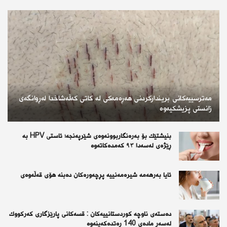
مەترسییەکانی بریندارکردنی هەڕەمەکی لە کاتی کەڵەشاخدا لەڕوانگەی
زانستی پزیشکیەوە
بنیشتێك بۆ بەرەنگاربوونەوەی شێرپەنجە؛ ئاستی HPV بە
ڕێژەی لەسەدا ٩٣ كەمدەكاتەوە
ئايا به‌رهه‌مه‌ شيره‌مه‌نييه‌ پڕچه‌وره‌كان ده‌بنه‌ هۆى قه‌ڵه‌وه‌ى
دەستەی ناوچە كوردستانییەكان : قسەكانی پارێزگاری كەركووك
لەسەر مادەی 140 رەتدەكەینەوە