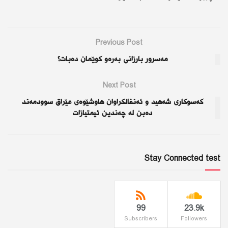
Previous Post
مەسرور بارزانی بەرەو کوێمان دەبات؟
Next Post
کەسوکاری شەهید و ئەنفالکراوان هاوشێوەی عێراق سوودمەند
دەبن لە چەندین ئیمتیازات
Stay Connected test
99
23.9k
Subscribers
Followers