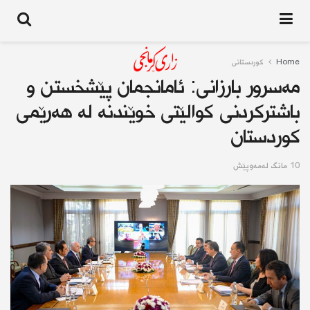
Home
کوردستانى
مەسرور بارزانی: ئامانجمان پێشخستن و
باشترکردنی کوالێتی خوێندنە لە هەرێمی
کوردستان
10 مانگ له‌مه‌وپێش