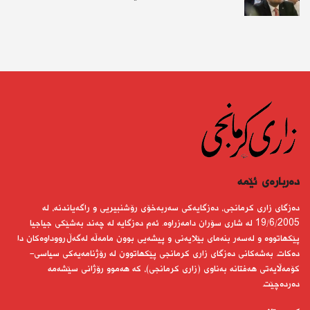
دەربارەى ئێمە
دەزگای زاری كرمانجی، دەزگایەكی سەربەخۆی رۆشنبیریی و راگەیاندنە، لە
19/6/2005 لە شاری سۆران دامەزراوە. ئەم دەزگایە لە چەند بەشێكی جیاجیا
پێكهاتووە و لەسەر بنەمای بێلایەنی و پیشەیی بوون مامەڵە لەگەڵ رووداوەكان دا
دەكات. بەشەكانی دەزگای زاری كرمانجی پێكهاتوون لە رۆژنامەیەكی سیاسی-
كۆمەڵایەتی هەفتانە بەناوی (زاری كرمانجی)، كە هەموو رۆژانی سێشەمە
دەردەچێت.