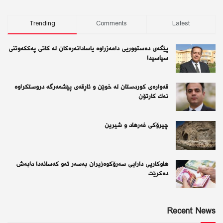
Trending
Comments
Latest
پێگەی دەستووریی دامەزراوە یاسادانەرەكان لە كاتی پەككەوتنی
سیاسیدا
قەوارەی كوردستان لە خوێن و ئاڕقەی پێشمەرگە دروستكراوە
نەك كارتۆن
چیرۆكی فەرهاد و شیرین
هاوکاریی دارایی سەرۆکوەزیران بەسەر ئەو كەسانەدا دابەش
دەکرێت
Recent News