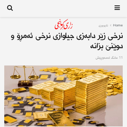
Home
ئابوورى
نرخی زێر دابەزی جیاوازی نرخی ئەمڕۆ و
دوێنێ بزانە
11 مانگ له‌مه‌وپێش