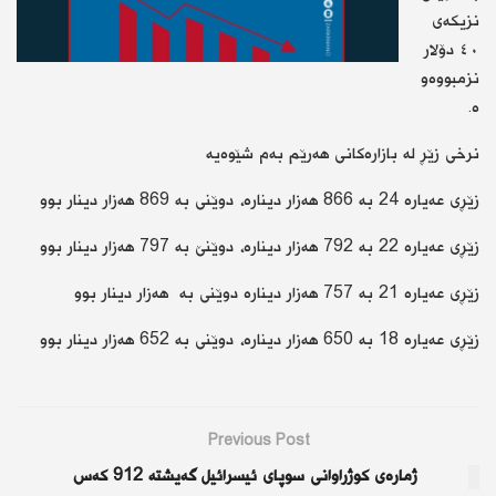
نزیکەی
٤٠ دۆلار
نزمبووەو
ە.
نرخی زێڕ لە بازارەکانی هەرێم بەم شێوەیە
زێڕی عەیارە 24 بە 866 هەزار دینارە، دوێنی بە 869 هەزار دینار بوو
زێڕی عەیارە 22 بە 792 هەزار دینارە، دوێنێ بە 797 هەزار دینار بوو
زێڕی عەیارە 21 بە 757 هەزار دینارە دوێنی بە هەزار دینار بوو
زێڕی عەیارە 18 بە 650 هەزار دینارە، دوێنی بە 652 هەزار دینار بوو
Previous Post
ژمارەی كوژراوانی سوپای ئیسرائیل گەیشتە 912 كەس