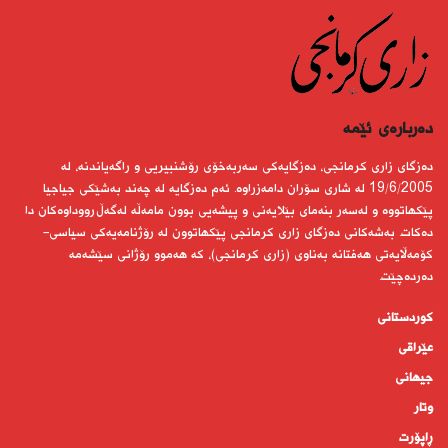
دەربارەى ئێمە
دەزگای زاری كرمانجی، دەزگایەكی سەربەخۆی رۆشنبیریی و راگەیاندنە، لە
19/6/2005 لە شاری سۆران دامەزراوە. ئەم دەزگایە لە چەند بەشێكی جیاجیا
پێكهاتووە و لەسەر بنەمای بێلایەنی و پیشەیی بوون مامەڵە لەگەڵ رووداوەكان دا
دەكات. بەشەكانی دەزگای زاری كرمانجی پێكهاتوون لە رۆژنامەیەكی سیاسی-
كۆمەڵایەتی هەفتانە بەناوی (زاری كرمانجی)، كە هەموو رۆژانی سێشەمە
دەردەچێت.
کوردستانى
عێراقی
جیهانى
وتار
ڕاپۆرت