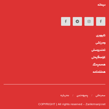
دیمانە
ئابوورى
وەرزشی
تەندروستى
كۆمه‌ڵايه‌تى
هەمەڕەنگ
هەفتەنامە
سەرەکی
پەیوەندى
دەربارە
COPYRIGHT | All rights reserved - Zarikrmanji.net