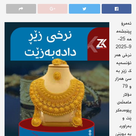
ئەمڕۆ
پێنجشەم
مە 25-
9-2025
نرخی هەر
ئۆنسەیە
ک زێڕ بە
سێ ھەزار
و 79
دۆلار
مامەڵەی
پێوەدەکر
ێت و
بەراورد
بە دوێنێ