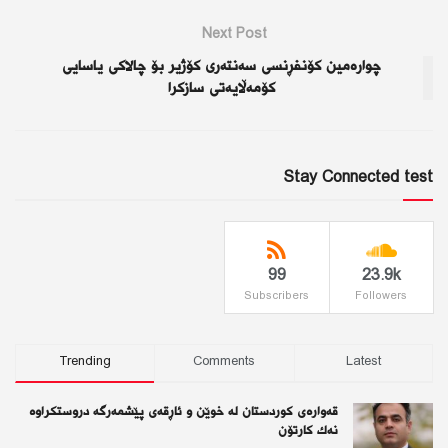
Next Post
چوارەمین كۆنفڕنسی سەنتەری كۆژیر بۆ چالاكی یاسایی
كۆمەڵایەتی سازكرا
Stay Connected test
99
23.9k
Subscribers
Followers
Trending
Comments
Latest
قەوارەی كوردستان لە خوێن و ئاڕقەی پێشمەرگە دروستكراوە
نەك كارتۆن