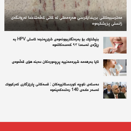
مەترسییەکانی بریندارکردنی هەڕەمەکی لە کاتی کەڵەشاخدا لەڕوانگەی
زانستی پزیشکیەوە
بنیشتێك بۆ بەرەنگاربوونەوەی شێرپەنجە؛ ئاستی HPV بە
ڕێژەی لەسەدا ٩٣ كەمدەكاتەوە
ئايا به‌رهه‌مه‌ شيره‌مه‌نييه‌ پڕچه‌وره‌كان ده‌بنه‌ هۆى قه‌ڵه‌وه‌ى
دەستەی ناوچە كوردستانییەكان : قسەكانی پارێزگاری كەركووك
لەسەر مادەی 140 رەتدەكەینەوە