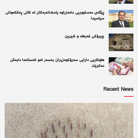
پێگەی دەستووریی دامەزراوە یاسادانەرەكان لە كاتی پەككەوتنی
سیاسیدا
چیرۆكی فەرهاد و شیرین
هاوکاریی دارایی سەرۆکوەزیران بەسەر ئەو كەسانەدا دابەش
دەکرێت
Recent News