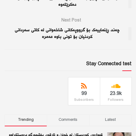
دەکرێتەوە
Next Post
چەند ڕێنماییەک بۆ گرووپەکانی شاخەوانی لە کاتی سەردانی
کردنیان بۆ تونی باوە عەمرە
Stay Connected test
99
23.9k
Subscribers
Followers
Trending
Comments
Latest
قەوارەی كوردستان لە خوێن و ئاڕقەی پێشمەرگە دروستكراوە