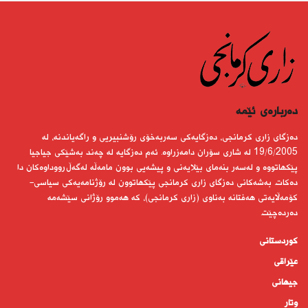
دەربارەى ئێمە
دەزگای زاری كرمانجی، دەزگایەكی سەربەخۆی رۆشنبیریی و راگەیاندنە، لە
19/6/2005 لە شاری سۆران دامەزراوە. ئەم دەزگایە لە چەند بەشێكی جیاجیا
پێكهاتووە و لەسەر بنەمای بێلایەنی و پیشەیی بوون مامەڵە لەگەڵ رووداوەكان دا
دەكات. بەشەكانی دەزگای زاری كرمانجی پێكهاتوون لە رۆژنامەیەكی سیاسی-
كۆمەڵایەتی هەفتانە بەناوی (زاری كرمانجی)، كە هەموو رۆژانی سێشەمە
دەردەچێت.
کوردستانى
عێراقی
جیهانى
وتار