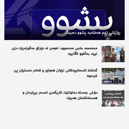
ڕۆژێكی ئەم هەفتەیە پشوو دەبێت
محەممەد حاجی مەحموود: ئەوەی لە عێراق دەگوزەرێت دزی
نییە، بەڵکوو تاڵانییە
گەشتە ئاسمانییەکانی نێوان هەولێر و قەتەر دەستیان پێ
کردەوە
دۆخی جەستە دەتوانێت کاریگەری لەسەر بڕیاردان و
هەستەکانمان هەبێت