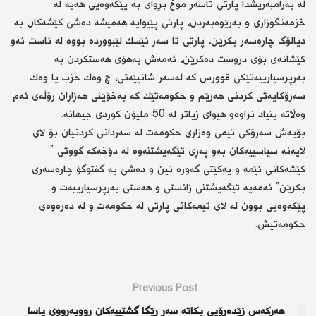
لە بەرامبەریشدا پارتی تاسەر موخ بڕوای بە پێكەوەیی هەیە لە
خزمەتگوزاری و بەرێوەبەردن، پارتی پێیوایە هەمیشە دەشێ كێشەكان بە
دیالۆگ چارەسەر بكرێن، پارتی تا سەر ئێسك لێبووردە بووە لە ئاست ئەو
كێشانەی بۆی دروست دەكرێن، ئەمەش بەهۆی هەستكردن بە
بەرپرسیارییەتێكی قوورس كە لەسەر شانیێەتی، چ وەك حزب یا وەك
سەرۆكایەتی كردنی هەرێم و حكومەتێك كە بەخۆێنی هەزاران رۆڵەی ئەم
وەڵاتە بنیاد نراوەو هیوای زیاتر لە 50 ملیۆن كوردی جیهانە.
بۆیەش سەرۆكی تیمی وەزاری حكومەت لە سەردانی كردنیان بۆ لای
لایەنە سیاسییەكان بەو پەڕی تێگەیشتنەوە لە دۆخەكە گووتی ”
كێشەكانی ئێمە و یەكێتی گەورە نین و دەشێ بە گفتوگۆ چارەسەری
بكرێن” ئەمەیە تێگەیشتنی زانستی و هەستی بەرپرسیارییەت و
پێكەوەیی بوون لە لای تیمەكانی پارتی لە حكومەت و لە دەرەوەی
حكومەتیش.
Previous Post
هەرکەس زێدەڕۆیی بکاتە سەر ڕێگا گشتییەکان ڕووبەڕووی یاسا