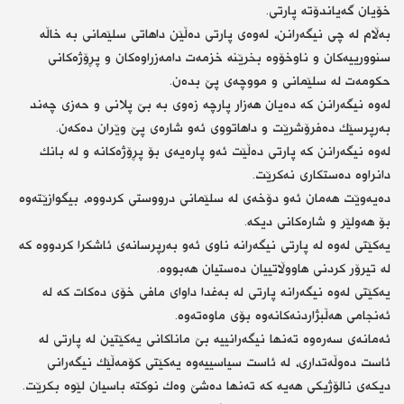
خۆیان گەیاندۆتە پارتی.
بەڵام لە چی نیگەرانن، لەوەی پارتی دەڵێن داهاتی سلێمانی بە خاڵە
سنوورییەكان و ناوخۆوە بخرێنە خزمەت دامەزراوەكان و پڕۆژەكانی
حكومەت لە سلێمانی و مووچەی پێ بدەن.
لەوە نیگەرانن كە دەیان هەزار پارچە زەوی بە بێ پلانی و حەزی چەند
بەرپرسێك دەفرۆشرێت و داهاتووی ئەو شارەی پێ وێران دەكەن.
لەوە نیگەرانن كە پارتی دەڵێت ئەو پارەیەی بۆ پڕۆژەكانە و لە بانك
دانراوە دەستكاری نەكرێت.
دەیەوێت هەمان ئەو دۆخەی لە سلێمانی درووستی كردووە، بیگوازێتەوە
بۆ هەولێر و شارەكانی دیكە.
یەكێتی لەوە لە پارتی نیگەرانە ناوی ئەو بەرپرسانەی ئاشكرا كردووە كە
لە تیرۆر كردنی هاووڵاتییان دەستیان هەبووە.
یەكێتی لەوە نیگەرانە پارتی لە بەغدا داوای مافی خۆی دەكات كە لە
ئەنجامی هەڵبژاردنەكانەوە بۆی ماوەتەوە.
ئەمانەی سەرەوە تەنها نیگەرانییە بێ ماناكانی یەكێتین لە پارتی لە
ئاست دەوڵەتداری، لە ئاست سیاسییەوە یەكێتی كۆمەڵێك نیگەرانی
دیكەی نالۆژیكی هەیە كە تەنها دەشێ وەك نوكتە باسیان لێوە بكرێت.