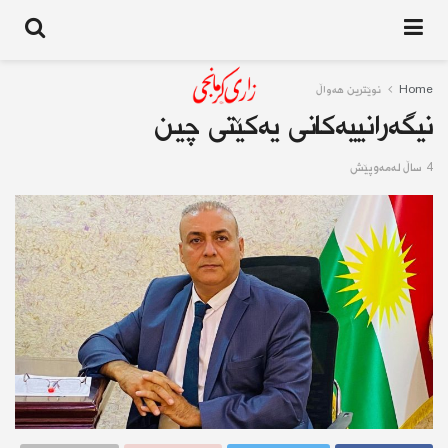
Home
نوێترین هەواڵ
نیگەرانییەكانی یەكێتی چین
4 ساڵ له‌مه‌وپێش