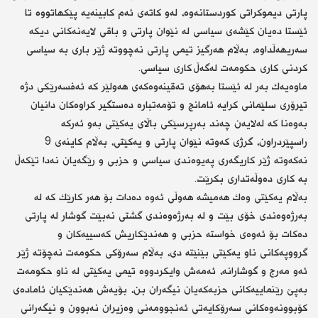
پارتی دیموكراتی كوردستانەوە، لەو كاتەی ئەم كابینەیە پێكهاتووە تا
ئێستا دەیان كێشەی سیاسی لە نێوان پارتی و باقی لایەنەكانی دیكە
سەریهەڵداوە، بەڵام هەرگیز تیمی پارتی نەچووتە ژێر باری بە سیاسی
كردنی كاری حكومەت لەگەڵ كاری سیاسی.
ماوەیەك بەر لە ئێستا بەهۆی تەقینەوەكەی هەولێر كە ئەفسەرێكی دژە
تیرۆری سلێمانی كرایە ئامانج و تۆمەتبارە دەستگیر كراوەكان دانیان
بەوەنا كە لەلایەن چەند بەرپرسێكی باڵای یەكێتی بەو ئەركە
راسپێردراون، گرژی كەوتە نێوان پارتی و یەكێتی، بەڵام كاینەی 9
نەكەوتە ژێر كاریگەری پەیوەندی سیاسی و حزبی و رێگەیان نەدا تێكەڵ
بە كاری دەوڵەتداری بكرێت.
بەڵام یەكێتی وەك هەمیشە هەوڵی ئەوە دەدات بۆ هەر كارێك كە لە
بەرژەوەندی خۆی بێت و لە بەرژەوەندی گشتی نەبێت گوشار لە پارتی
دەكات بۆ ئەوەی خواستە حزبی و هەندێكاریش كەسییەكان و
گرووپەكانی ناو یەكێتی بێنێتە دی، بەڵام سەرۆكی حكومەت نەچۆتە ژێر
ئەو مەرج و گوشارانە، ئەمەش وایكردووە تیمی یەكێتی لە ناو حكومەت
بەپێ رێنماییەكانی حزبەكەیان نیگەران بن، بۆیەش هەندێكیان ئامادەی
كۆبوونەوەكانی سەرۆكایەتی ئەنجوومەنی وەزیران نەبوون و نیگەرانی