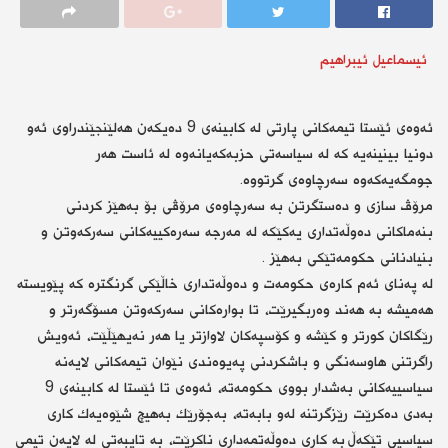
ئیسماعیل ئیبراهیم
ئەوەی ئێستا تیمەكانی پارتی لە كابینەی 9 دەیكەن هەلێنجێندراوی ئەو
دونیا بینینەیە كە لە سیاسەتی حزبەكەیانەوە لە ئاست هەر
جومگەیەكەوە سەرچاوەی گرتووە.
مرۆڤ سازی و دەستگرتن بە سەرچاوەی مرۆڤی بۆ بەهێز كردنی
بنەماكانی دەوڵەتداری یەكێكە لە مەرجە سەرەكییەكانی سەركەوتن و
بنیادنانی حكومەتێكی بەهێز .
لە پەنای ئەم كارەی حكومەت و دەوڵەتداری خاڵێكی گرنگترە كە پێویستە
هەمیشە بە هەند وەربگیرێت، تا بوارەكانی سەركەوتن مسۆگەرتر و
رێگاكان كورتر و كێشە و كۆسپەكان لاوازتر یا هەر نەیهێڵێت، ئەویش
راگرتنی هاوسەنگی و باشكردنی پەیوەندی نێوان تیمەكانی لایەنە
سیاسییەكانی بەشدار بووی حكومەتە، ئەوەی تا ئێستا لە كابینەی 9
بەدی دەكرێت رێزگرتنە لەو بابەتە، بەجۆرێك بەهیچ شێوەیەك كاری
سیاسیی تێكەڵ بە كاری دەوڵەتمەداری ناكرێت، بە تایبەتی لە لایەن تیمی