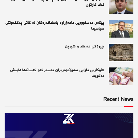
نەك كارتۆن
پێگەی دەستووریی دامەزراوە یاسادانەرەكان لە كاتی پەككەوتنی
سیاسیدا
چیرۆكی فەرهاد و شیرین
هاوکاریی دارایی سەرۆکوەزیران بەسەر ئەو كەسانەدا دابەش
دەکرێت
Recent News