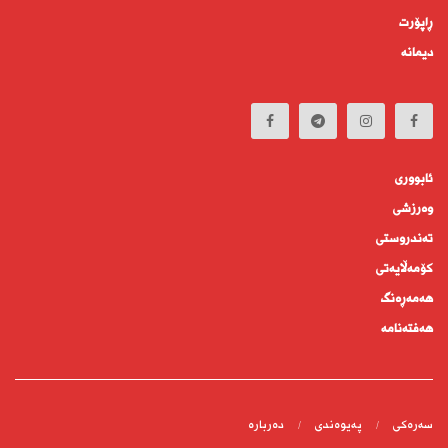
ڕاپۆرت
دیمانە
ئابوورى
وەرزشی
تەندروستى
كۆمه‌ڵايه‌تى
هەمەڕەنگ
هەفتەنامە
سەرەکی
پەیوەندى
دەربارە