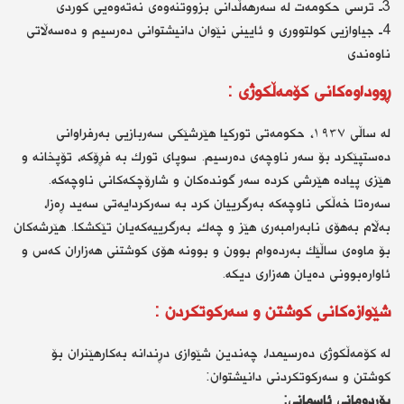
3ـ ترسی حكومەت لە سەرهەڵدانی بزووتنەوەی نەتەوەیی كوردی
4ـ جیاوازیی كولتووری و ئایینی نێوان دانیشتوانی دەرسیم و دەسەڵاتی
ناوەندی
ڕووداوەكانی كۆمەڵكوژی :
لە ساڵی ١٩٣٧، حكومەتی توركیا هێرشێكی سەربازیی بەرفراوانی
دەستپێكرد بۆ سەر ناوچەی دەرسیم. سوپای تورك بە فڕۆكە، تۆپخانە و
هێزی پیادە هێرشی كردە سەر گوندەكان و شارۆچكەكانی ناوچەكە.
سەرەتا خەڵكی ناوچەكە بەرگرییان كرد بە سەركردایەتی سەید ڕەزا،
بەڵام بەهۆی نابەرامبەری هێز و چەك، بەرگرییەكەیان تێكشكا. هێرشەكان
بۆ ماوەی ساڵێك بەردەوام بوون و بوونە هۆی كوشتنی هەزاران كەس و
ئاوارەبوونی دەیان هەزاری دیكە.
شێوازەكانی كوشتن و سەركوتكردن :
لە كۆمەڵكوژی دەرسیمدا، چەندین شێوازی دڕندانە بەكارهێنران بۆ
كوشتن و سەركوتكردنی دانیشتوان:
بۆردومانی ئاسمانی: