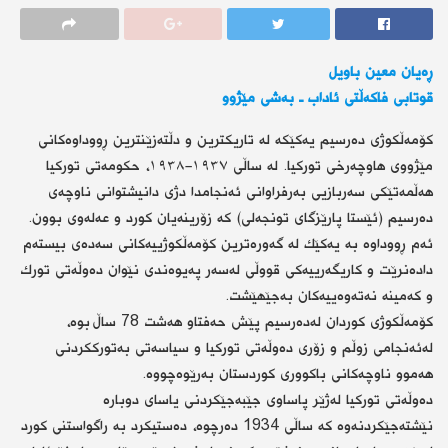
ڕەیان معین باویل
قوتابی فاكەڵتی ئاداب ـ بەشی مێژوو
كۆمەڵكوژی دەرسیم یەكێكە لە تاریكترین و دڵتەزێنترین ڕووداوەكانی
مێژووی هاوچەرخی توركیا. لە ساڵی ١٩٣٧-١٩٣٨، حكومەتی توركیا
هەڵمەتێكی سەربازیی بەرفراوانی ئەنجامدا دژی دانیشتوانی ناوچەی
دەرسیم (ئێستا پارێزگای تونجەلی) كە زۆرینەیان كورد و عەلەوی بوون.
ئەم ڕووداوە بە یەكێك لە گەورەترین كۆمەڵكوژییەكانی سەدەی بیستەم
دادەنرێت و كاریگەرییەكی قووڵی لەسەر پەیوەندی نێوان دەوڵەتی تورك
و كەمینە نەتەوەییەكان بەجێهێشت.
كۆمەڵكوژی كوردان لەدەرسیم پێش حەفتاو هەشت 78 ساڵ بوە،
لەئەنجامی زوڵم و زۆری دەوڵەتی توركیا و سیاسەتی بەتورككردنی
هەموو ناوچەكانی باكووری كوردستان بەرێوەچووە.
دەوڵەتی توركیا لەژێر پاساوی جێبەجێكردنی یاسای دوبارە
نێشتەجێكردنەوە كە ساڵی 1934 دەرچوە، دەستیكرد بە راگواستنی كورد