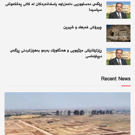
پێگەی دەستووریی دامەزراوە یاسادانەرەكان لە كاتی پەككەوتنی
سیاسیدا
چیرۆكی فەرهاد و شیرین
ڕێزلێنانێكی مێژوویی و هەنگاوێك بەرەو بەهێزكردنی پێگەی
دیپلۆماسی
Recent News