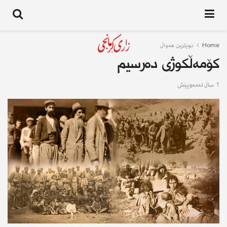
Home
نوێترین هەواڵ
كۆمەڵكوژی دەرسیم
1 ساڵ له‌مه‌وپێش