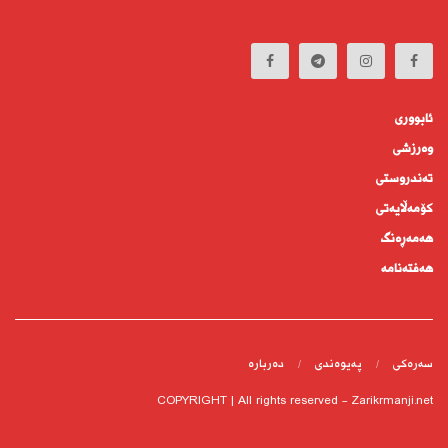
ئابوورى
وەرزشی
تەندروستى
كۆمه‌ڵايه‌تى
هەمەڕەنگ
هەفتەنامە
سەرەکی
پەیوەندى
دەربارە
COPYRIGHT | All rights reserved - Zarikrmanji.net