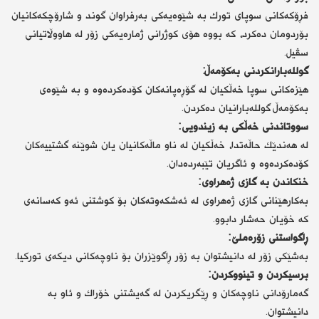
فڕۆكەكانی سوپای تورك بە شێوەیەكی بەرفراوان گوند و شارۆچكەكانیان
بۆردومان دەكرد، كە بووە هۆی كوژرانی ژمارەیەكی زۆر لە هاووڵاتیانی
سڤیل.
گوللەبارانكردنی بەكۆمەڵ:
هێزەكانی سوپا خەڵكیان لە گۆڕەپانەكان كۆدەكردەوە و بە شێوەی
بەكۆمەڵ گوللەبارانیان دەكردن.
سووتاندنی خەڵكی بە زیندویی:
لە هەندێك حاڵەتدا، خەڵكیان لە ناو ماڵەكانیان یان شوێنە گشتییەكان
كۆدەكردەوە و ئاگریان تێبەردەدان.
خنكاندن بە گازی ژەهراوی:
بەكارهێنانی گازی ژەهراوی لە ئەشكەوتەكان بۆ كوشتنی ئەو كەسانەی
كە خۆیان حەشار دابوو.
ڕاگواستنی زۆرەملێ:
بەشێكی زۆر لە دانیشتوان بە زۆر ڕاگوێزران بۆ ناوچەكانی دیكەی توركیا.
برسیكردن و تینووكردن:
گەمارۆدانی ناوچەكان و ڕێگریكردن لە گەیشتنی خۆراك و ئاو بە
دانیشتوان.