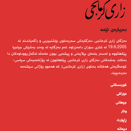
دەربارەى ئێمە
دەزگای زاری كرمانجی، دەزگایەكی سەربەخۆی رۆشنبیریی و راگەیاندنە، لە
19/6/2005 لە شاری سۆران دامەزراوە. ئەم دەزگایە لە چەند بەشێكی جیاجیا
پێكهاتووە و لەسەر بنەمای بێلایەنی و پیشەیی بوون مامەڵە لەگەڵ رووداوەكان دا
دەكات. بەشەكانی دەزگای زاری كرمانجی پێكهاتوون لە رۆژنامەیەكی سیاسی-
كۆمەڵایەتی هەفتانە بەناوی (زاری كرمانجی)، كە هەموو رۆژانی سێشەمە
دەردەچێت.
کوردستانى
عێراقی
جیهانى
وتار
ڕاپۆرت
دیمانە