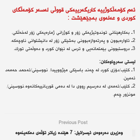
ئەم كۆمەڵكوژییە كاریگەرییەكی قووڵی لەسەر كۆمەڵگای
كوردی و عەلەوی بەجێهێشت :
1ـ بەكارهێنانی توندوتیژیەكی زۆر و كوژرانی ژمارەیەكی زۆر لەخەڵكی.
2ـ ئاوارەبوون و پەرتەوازەبوونی بەشێكی زۆر لە دانیشتوانی ناوچەكە.
3ـ دروستبوونی بێمتمانەیی و ترس لە نێوان كورد و دەوڵەتی تورك.
لیستی سەرچاوەكان:
1ـ كتێب/دۆزی كورد لە چەند باسێكی مێژووییدا. نووسینی/ئەحمد حەمەد
ئەمین.
2ـ كتێب/ئەمەی لە دەرسیم ڕووی دا لە دەمی قوربانییەكانەوە.نووسینی/
مونزور چەم.
Previous Post
وەزیری دەرەوەی ئیسرائیل: 7 هێندە زیاتر تۆڵەی دەكەینەوە