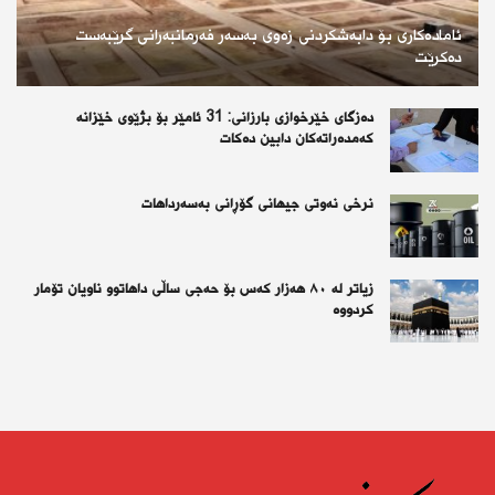
ئامادەکاری بۆ دابەشکردنی زەوی بەسەر فەرمانبەرانی گرێبەست
دەکرێت
دەزگای خێرخوازی بارزانی: 31 ئامێر بۆ بژێوی خێزانە
کەمدەراتەکان دابین دەکات
نرخی نەوتی جیهانی گۆڕانی بەسەرداهات
زیاتر لە ٨٠ هەزار کەس بۆ حەجی ساڵی داهاتوو ناویان تۆمار
کردووە