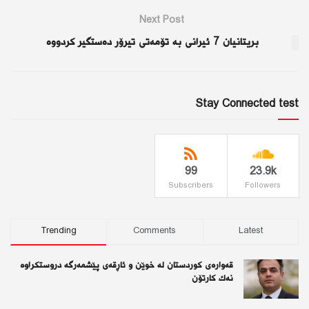
Next Post
بریتانیان 7 ئیرانی بە تۆمەتی تیرۆر دەستگیر كردووە
Stay Connected test
99
23.9k
Subscribers
Followers
Trending
Comments
Latest
قەوارەی كوردستان لە خوێن و ئاڕقەی پێشمەرگە دروستكراوە
نەك كارتۆن