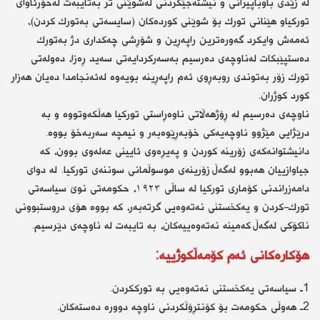
لە زێدی باوباپیرانی و نیشتەجێكردنی لەشوێنی تر بەتایبەت لەخۆرئاوای
توركیاو هێنانی تورك بۆ شوێنی كوردەكان (سایسەتی بەتورك كردن)،
ئەمەش وایكرد گەورەترین راپەڕین و شۆڕشی چەكداری دژ بەتورك
دەستپێبكات لەناوچەی دەرسیم بەسەركردایەتی سەید ڕەزا، دەولەتی
تورك زۆر بەتوندی روبەڕوی ئەم راپەڕینە بویەوە لەئەنجامدا دەیان هەزار
كورد كوژران.
ناوچەی دەرسیم لە ڕۆژهەڵاتی ناوەڕاستی توركیا هەڵكەوتووە و بە
درێژایی مێژوو ناوچەیەكی خۆبەڕێوەبەر و نیمچە سەربەخۆ بووە.
دانیشتوانەكەی زۆرینە كوردن و پەیڕەوی ئایینی عەلەوی بوون، كە
جیاوازییان هەبوو لەگەڵ زۆرینەی موسوڵمانی سوننەی توركیا. لە دوای
دامەزراندنی كۆماری توركیا لە ساڵی ١٩٢٣، حكومەتی نوێ سیاسەتی
تورك-كردن و یەكخستنی نەتەوەیی گرتەبەر، كە بووە هۆی دروستبوونی
ناكۆكی لەگەڵ كەمینە نەتەوەییەكان، بە تایبەت لە ناوچەی دێرسیم.
هۆكارەكانی ئەم كۆمەڵكوژییە:
1ـ سیاسەتی یەكخستنی نەتەوەیی بە تورككردن.
2ـ هەوڵی حكومەت بۆ كۆنتڕۆڵكردنی ناوچە دوورە دەستەكان.