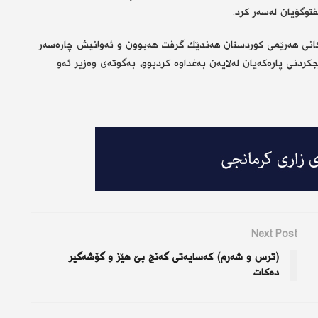
توگۆیان لەسەر كرد.
یاكانی هەرێمی كوردستان هەندێك گرفت هەبوون و ئەوانیش چارەسەر
جكردنی پارەكەیان لەلایەن بەغداوە كردبوو، بەگوتەی وەزیر ئەو
Next Post
(ترس و شەرم) كەسایەتی گەنج بێ هێز و گۆشەگیر
دەكات