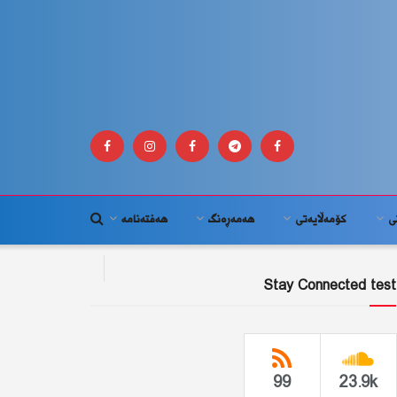
ى
كۆمه‌ڵايه‌تى
هەمەڕەنگ
هەفتەنامە
Stay Connected test
99
23.9k