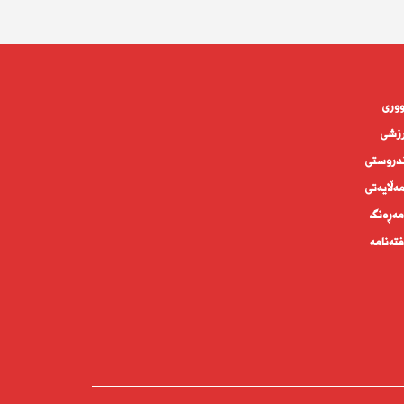
وورى
زشی
دروستى
ه‌ڵايه‌تى
ەڕەنگ
تەنامە