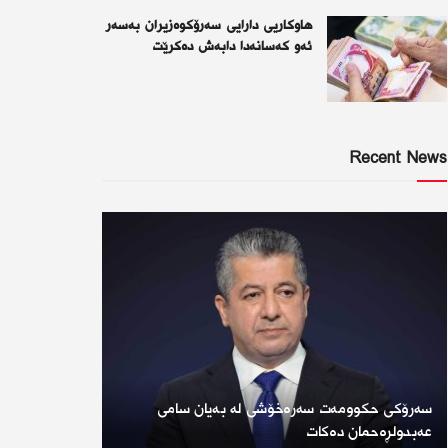
هاوکاریی دارایی سەرۆکوەزیران بەسەر
ئەو كەسانەدا دابەش دەکرێت
Recent News
سەرۆکی حکوومەت سەرەخۆشی لە بەیان سامی
عەبدولڕەحمان دەکات