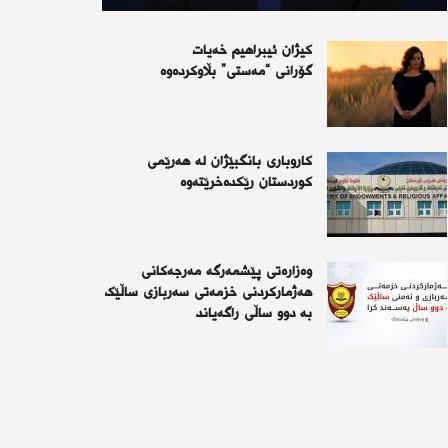
کیژان ئیبراهیم خەیات
گۆرانی “مەستی” بڵاوکردەوە
کاروباری بانگبێژان لە هەرێمی
کوردستان رێکدەخرێتەوە
وەزارەتی پێشمەرگە مەرجەکانی
هەژمارکردنی خزمەتی سەربازی ساڵێک
بە دوو ساڵی راگەیاند