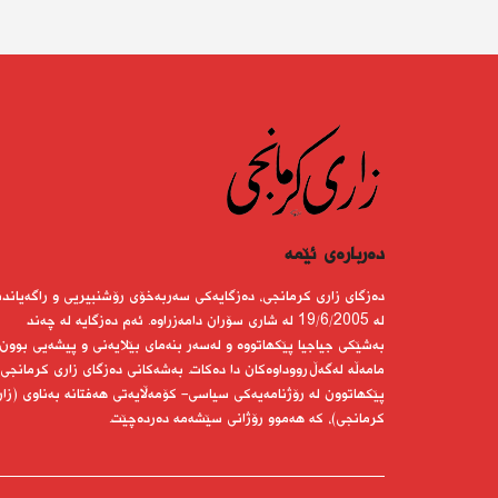
دەربارەى ئێمە
دەزگای زاری كرمانجی، دەزگایەكی سەربەخۆی رۆشنبیریی و راگەیاندن
لە 19/6/2005 لە شاری سۆران دامەزراوە. ئەم دەزگایە لە چەند
بەشێكی جیاجیا پێكهاتووە و لەسەر بنەمای بێلایەنی و پیشەیی بوون
مامەڵە لەگەڵ رووداوەكان دا دەكات. بەشەكانی دەزگای زاری كرمانجی
پێكهاتوون لە رۆژنامەیەكی سیاسی- كۆمەڵایەتی هەفتانە بەناوی (زار
كرمانجی)، كە هەموو رۆژانی سێشەمە دەردەچێت.