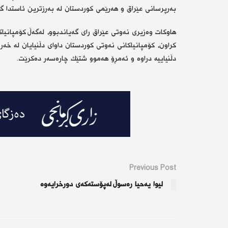
بەرپرسانی عێراق و هەرێمی كوردستان لە بەرزترین ئاستدا گف
هاوكات وەزیری نەوتی عێراق رای گەیاندبوو، لەگەڵ كۆمپان
كراون، كۆمپانیاكانی نەوتی كوردستان داوای دڵنیایان لە خەر
دڵنیاییە دراوە و ئەمڕۆ هەموو شتێك چارەسەر دەكرێت.
Previous Post
لیوا یەحیا رەسوڵ لەپۆستەکەی دورخرایەوە