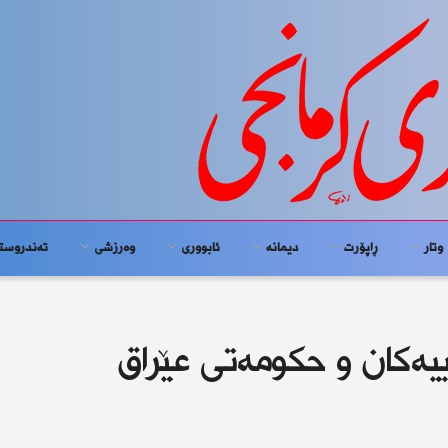
وتار
ڕاپۆرت
دیمانە
ئابوورى
وەرزشی
تەندروست
ییەكان و حكومەتی عێراق