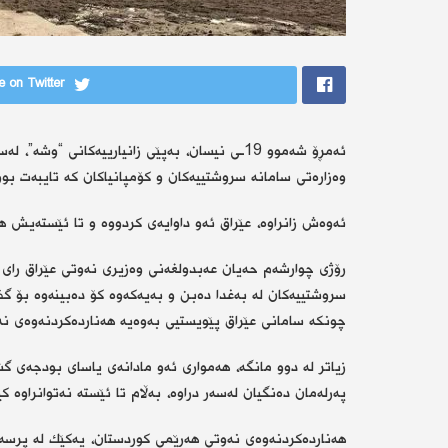
 on Twitter
ئەمڕۆ شەموو 19ـی نیسان، بەپێی زانیارییەكانی “
وەزارەتی سامانە سروشتییەكان و كۆمپانیاكان كە تایبەت بو
ئەوەش زانراوە، عێراق ئەو داوایەی كردووە و تا ئێستەیش هۆ
سروشتییەكان لە بەغدا دەبن و بەیەكەوە كۆ دەبینەوە بۆ گف
چونكە سامانی عێراق پێویستیی بەوەیە هەناردەكردنەوەی ن
زیاتر لە دوو مانگە، هەمواری ئەو مادانەی یاسای بودجەی گ
پەرلەمان دەنگیان لەسەر دراوە، بەڵام تا ئێستە نەتوانراوە
هەناردەكردنەوەی نەوتی هەرێمی كوردستان، یەكێك لە پرسە 