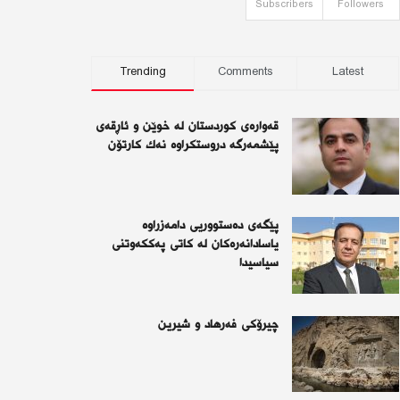
Subscribers
Followers
Trending
Comments
Latest
قەوارەی كوردستان لە خوێن و ئاڕقەی
پێشمەرگە دروستكراوە نەك كارتۆن
پێگەی دەستووریی دامەزراوە
یاسادانەرەكان لە كاتی پەككەوتنی
سیاسیدا
چیرۆكی فەرهاد و شیرین