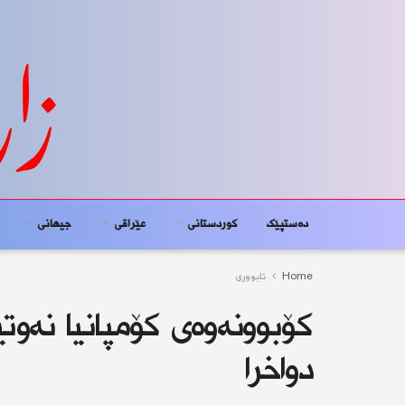
دەستپێک
کوردستانى
عێراقی
جیهانى
Home
ئابوورى
كۆبوونەوەی كۆمپانیا نەوت
دواخرا