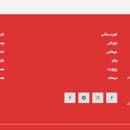
کوردستانى
ئاب
عێراقی
وەر
جیهانى
تەن
وتار
كۆم
ڕاپۆرت
هەم
ە،
دیمانە
هەف
ی