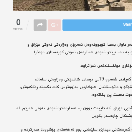
0
Share
VIEWS
وشە”، لەسەر داوای بەغدا كۆبوونەوەی ئەمڕۆی وەزارەتی نەوتی عێراق و
و بە دەستپێكردنەوەی هەناردەی نەوتی كوردستان، دواخرا.
كاری دواخستنەكەی نەزانراوە.
رۆژی چوارشەم حەیان عەبدولغەنی وەزیری نەوتی عێراق رای گەیاند، شەموو 19ـی نیسان، شاندێكی وەزارەتی سامانە
توگۆ و دانوستاندن. هیوادارین بەزووترین كات بگەینە ڕێككەوتن،
ەوت دەست پێ بكاتەوە.
شتیی عێراق كە تایبەت بوون بە هەناردەكردنەوەی نەوتی هەرێم، لە
 كێشەكان چارەسەر بكرێن.
گەرمەكانی دیداری سلێمانی بوو لە هەفتەی پێشوودا، سەركردە و