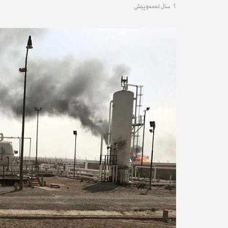
1 ساڵ له‌مه‌وپێش