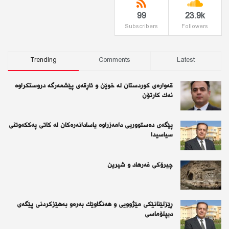
99
23.9k
Subscribers
Followers
Trending
Comments
Latest
قەوارەی كوردستان لە خوێن و ئاڕقەی پێشمەرگە دروستكراوە
نەك كارتۆن
پێگەی دەستووریی دامەزراوە یاسادانەرەكان لە كاتی پەككەوتنی
سیاسیدا
چیرۆكی فەرهاد و شیرین
ڕێزلێنانێكی مێژوویی و هەنگاوێك بەرەو بەهێزكردنی پێگەی
دیپلۆماسی