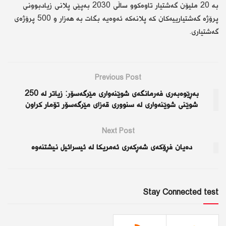
بە 20 ملیۆن گەشتیار تاوەكوو ساڵی 2030 بەپێی پلانی زیادبوونی
پرۆژە گەشتیارییەكان كە پلانەكە ئەوەیە بگات بە هەزار و 500 پرۆژەی
گەشتیاری.
Previous Post
بەڕێوەبەری فەرمانگەی شوێنەواری مێرگەسۆر: زیاتر لە 250
شوێنی شوێنەواری لە سنووری قەزای مێرگەسۆر تۆمار كراون
Next Post
دەیان فڕۆكەی شەڕكەری ئەمریكا لە ئیسرائیل نیشتنەوە
Stay Connected test