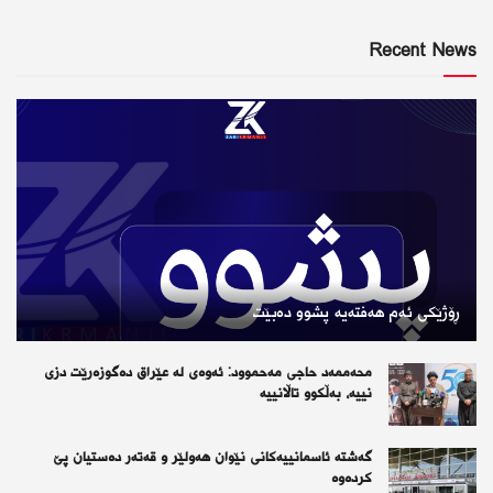
Recent News
ڕۆژێكی ئەم هەفتەیە پشوو دەبێت
محەممەد حاجی مەحموود: ئەوەی لە عێراق دەگوزەرێت دزی
نییە، بەڵکوو تاڵانییە
گەشتە ئاسمانییەکانی نێوان هەولێر و قەتەر دەستیان پێ
کردەوە