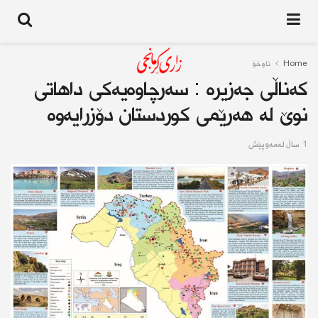
Home
ناوخۆ
كەناڵی جەزیرە : سەرچاوەیەكی داهاتی
نوێ لە هەرێمی كوردستان دۆزرایەوە
1 ساڵ له‌مه‌وپێش