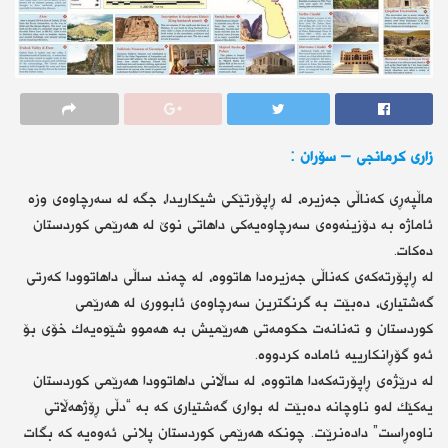
زاری كرمانجی – سۆران :
ماڵپەڕی كەناڵی جەزیرە، لە ڕاپۆرتێكی شیكاریدا، جگە لە سەرچاوەی وزە
ئاماژە بە دۆزینەوەی سەرچاوەیەكی داهاتی نوێ لە هەرێمی كوردستان
دەكات.
لە ڕاپۆرتەكەی كەناڵی جەزیرەدا هاتووە، لە چەند ساڵی داهاتوودا كەرتی
گەشتیاری، دەبێت بە گرنگترین سەرچاوەی ئابووری لە هەرێمی
كوردستان و تەنانەت حكومەتی هەرێمیش بە هەموو شێوەیەك خۆی بۆ
ئەو گۆڕانكارییە ئامادە كردووە.
لە درێژەی ڕاپۆرتەكەدا هاتووە، لە ساڵانی داهاتوودا هەرێمی كوردستان
یەكێك لەو ناوچانە دەبێت لە بواری گەشتیاری كە بە “دڵی ڕۆژهەڵاتی
ناوەڕاست” دادەنرێت. چونكە هەرێمی كوردستان پلانی ئەوەیە كە بگات