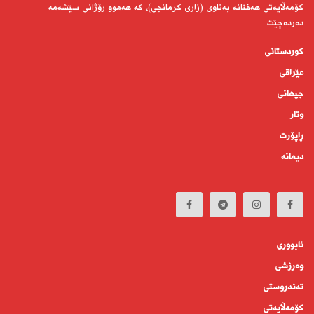
كۆمەڵایەتی هەفتانە بەناوی (زاری كرمانجی)، كە هەموو رۆژانی سێشەمە
دەردەچێت.
کوردستانى
عێراقی
جیهانى
وتار
ڕاپۆرت
دیمانە
ئابوورى
وەرزشی
تەندروستى
كۆمه‌ڵايه‌تى