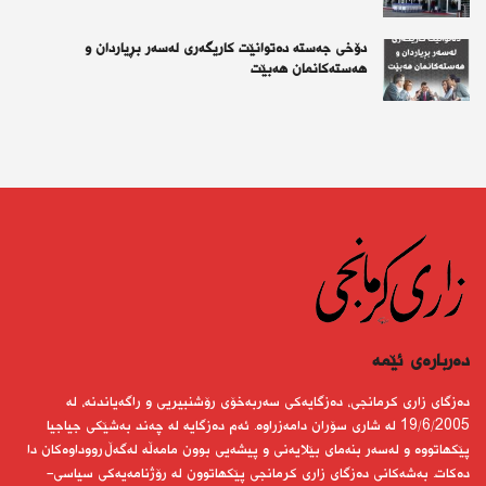
دۆخی جەستە دەتوانێت کاریگەری لەسەر بڕیاردان و
هەستەکانمان هەبێت
دەربارەى ئێمە
دەزگای زاری كرمانجی، دەزگایەكی سەربەخۆی رۆشنبیریی و راگەیاندنە، لە
19/6/2005 لە شاری سۆران دامەزراوە. ئەم دەزگایە لە چەند بەشێكی جیاجیا
پێكهاتووە و لەسەر بنەمای بێلایەنی و پیشەیی بوون مامەڵە لەگەڵ رووداوەكان دا
دەكات. بەشەكانی دەزگای زاری كرمانجی پێكهاتوون لە رۆژنامەیەكی سیاسی-