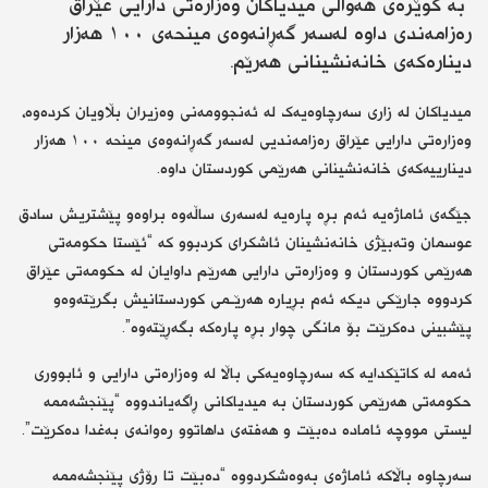
بە گوێرەی هەواڵی میدیاکان وەزارەتی دارایی عێراق
رەزامەندی داوە لەسەر گەڕانەوەی مینحەی ١٠٠ هەزار
دینارەکەی خانەنشینانی هەرێم.
میدیاكان لە زاری سەرچاوەیەک لە ئەنجوومەنى وەزیران بڵاویان کردەوە،
وەزارەتى دارایی عێراق رەزامەندیی لەسەر گەڕانەوەى مینحە ١٠٠ هەزار
دینارییەکەى خانەنشینانى هەرێمى کوردستان داوە.
جێگەى ئاماژەیە ئەم بڕە پارەیە لەسەری ساڵەوە براوەو پێشتریش سادق
عوسمان وتەبێژی خانەنشینان ئاشکرای کردبوو کە “ئێستا حکومەتی
هەرێمی کوردستان و وەزارەتی دارایی هەرێم داوایان لە حکومەتی عێراق
کردووە جارێکی دیکە ئەم بڕیارە هەرێـمی کوردستانیش بگرێتەوەو
پێشبینی دەکرێت بۆ مانگی چوار بڕە پارەکە بگەڕێتەوە”.
ئەمە لە کاتێکدایە کە سەرچاوەیەکی باڵا لە وەزارەتی دارایی و ئابووری
حکومەتی هەرێمی کوردستان بە میدیاکانی ڕاگەیاندووە “پێنجشەممە
لیستی مووچە ئامادە دەبێت و هەفتەی داهاتوو رەوانەی بەغدا دەکرێت”.
سەرچاوە باڵاکە ئاماژەی بەوەشکردووە “دەبێت تا رۆژی پێنجشەممە