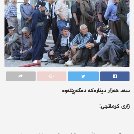
سەد هەزار دینارەکە دەگەڕێتەوە
زارى کرمانجى: