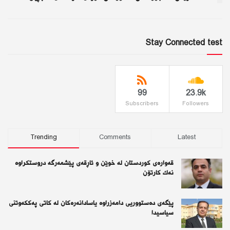
Stay Connected test
99
23.9k
Subscribers
Followers
Trending
Comments
Latest
قەوارەی كوردستان لە خوێن و ئاڕقەی پێشمەرگە دروستكراوە
نەك كارتۆن
پێگەی دەستووریی دامەزراوە یاسادانەرەكان لە كاتی پەككەوتنی
سیاسیدا