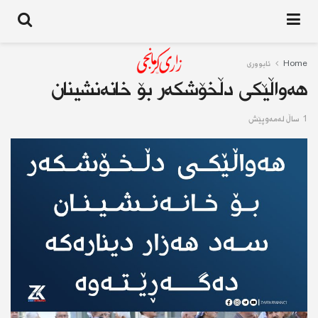
Home
ئابوورى
هەواڵێكی دڵخۆشكەر بۆ خانەنشینان
1 ساڵ له‌مه‌وپێش