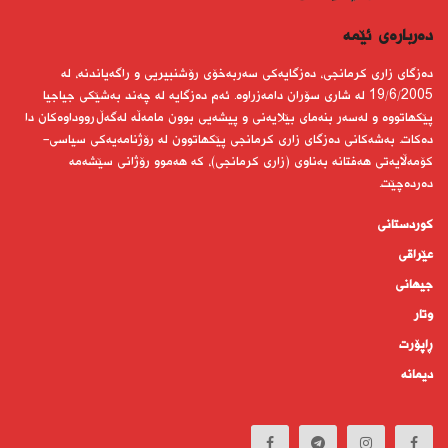
دەربارەى ئێمە
دەزگای زاری كرمانجی، دەزگایەكی سەربەخۆی رۆشنبیریی و راگەیاندنە، لە
19/6/2005 لە شاری سۆران دامەزراوە. ئەم دەزگایە لە چەند بەشێكی جیاجیا
پێكهاتووە و لەسەر بنەمای بێلایەنی و پیشەیی بوون مامەڵە لەگەڵ رووداوەكان دا
دەكات. بەشەكانی دەزگای زاری كرمانجی پێكهاتوون لە رۆژنامەیەكی سیاسی-
كۆمەڵایەتی هەفتانە بەناوی (زاری كرمانجی)، كە هەموو رۆژانی سێشەمە
دەردەچێت.
کوردستانى
عێراقی
جیهانى
وتار
ڕاپۆرت
دیمانە