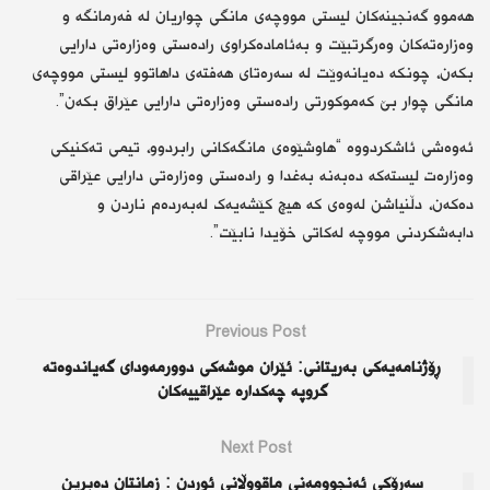
هەموو گەنجینەکان لیستی مووچەی مانگی چواریان لە فەرمانگە و
وەزارەتەکان وەرگرتبێت و بەئامادەکراوی رادەستی وەزارەتی دارایی
بکەن، چونکە دەیانەوێت لە سەرەتای هەفتەی داهاتوو لیستی مووچەی
مانگی چوار بێ کەموکورتی رادەستی وەزارەتی دارایی عێراق بکەن”.
ئەوەشى ئاشکردووە “هاوشێوەی مانگەکانی رابردوو، تیمی تەکنیکی
وەزارەت لیستەکە دەبەنە بەغدا و رادەستی وەزارەتی دارایی عێراقی
دەکەن، دڵنیاشن لەوەی کە هیچ کێشەیەک لەبەردەم ناردن و
دابەشکردنی مووچە لەکاتی خۆیدا نابێت”.
Previous Post
ڕۆژنامەیەکی بەریتانی: ئێران موشەکى دوورمەوداى گەیاندوەتە
گروپە چەکدارە عێراقییەکان
Next Post
سەرۆكی ئەنجوومەنی ماقووڵانی ئوردن : زمانتان دەبڕین