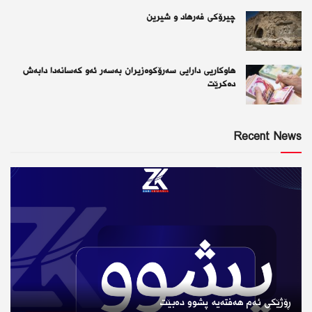
چیرۆكی فەرهاد و شیرین
هاوکاریی دارایی سەرۆکوەزیران بەسەر ئەو كەسانەدا دابەش
دەکرێت
Recent News
ڕۆژێكی ئەم هەفتەیە پشوو دەبێت