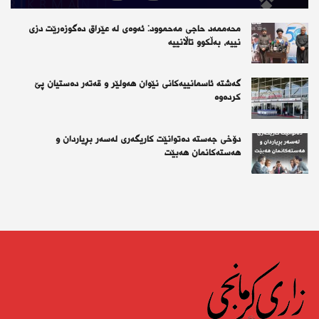
محەممەد حاجی مەحموود: ئەوەی لە عێراق دەگوزەرێت دزی
نییە، بەڵکوو تاڵانییە
گەشتە ئاسمانییەکانی نێوان هەولێر و قەتەر دەستیان پێ
کردەوە
دۆخی جەستە دەتوانێت کاریگەری لەسەر بڕیاردان و
هەستەکانمان هەبێت