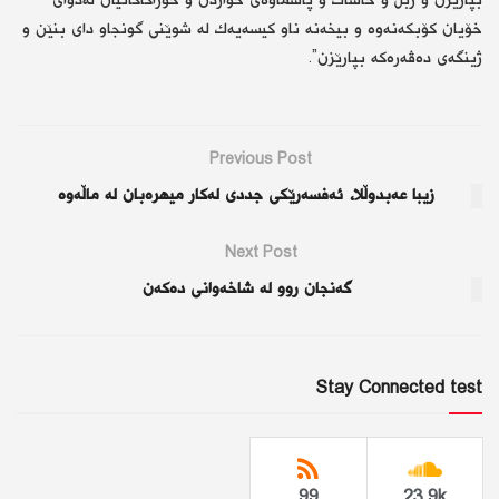
بپارێزن و زبڵ و خاشاك و پاشماوەی خواردن و خۆراكاكانیان لەدوای
خۆیان كۆبكەنەوە و بیخەنە ناو كیسەیەك لە شوێنی گونجاو دای بنێن و
ژینگەی دەڤەرەكە بپارێزن”.
Previous Post
زیبا عەبدوڵلا، ئەفسەرێكی جددی لەكار میهرەبان لە ماڵەوە
Next Post
گەنجان روو لە شاخەوانی دەكەن
Stay Connected test
99
23.9k