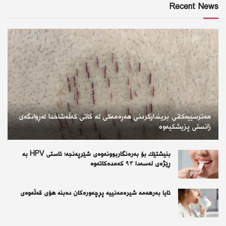
Recent News
مەترسییەکانی بریندارکردنی هەڕەمەکی لە کاتی کەڵەشاخدا لەڕوانگەی
زانستی پزیشکیەوە
بنیشتێك بۆ بەرەنگاربوونەوەی شێرپەنجە؛ ئاستی HPV بە
ڕێژەی لەسەدا ٩٣ كەمدەكاتەوە
ئايا به‌رهه‌مه‌ شيره‌مه‌نييه‌ پڕچه‌وره‌كان ده‌بنه‌ هۆى قه‌ڵه‌وه‌ى