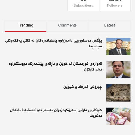
Subscribers
Followers
Trending
Comments
Latest
پێگەی دەستووریی دامەزراوە یاسادانەرەكان لە كاتی پەككەوتنی
سیاسیدا
قەوارەی كوردستان لە خوێن و ئاڕقەی پێشمەرگە دروستكراوە
نەك كارتۆن
چیرۆكی فەرهاد و شیرین
هاوکاریی دارایی سەرۆکوەزیران بەسەر ئەو كەسانەدا دابەش
دەکرێت