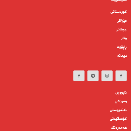
دەردەچێت.
کوردستانى
عێراقی
جیهانى
وتار
ڕاپۆرت
دیمانە
ئابوورى
وەرزشی
تەندروستى
كۆمه‌ڵايه‌تى
هەمەڕەنگ