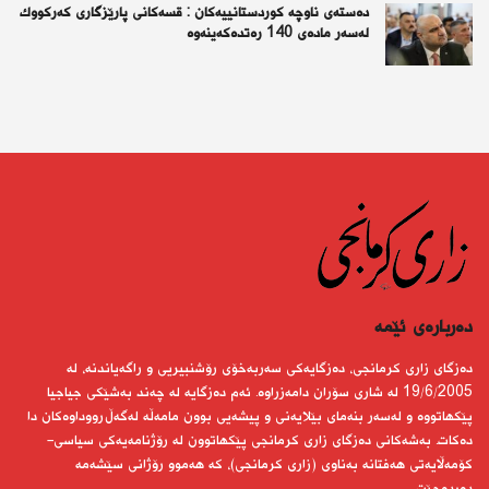
دەستەی ناوچە كوردستانییەكان : قسەكانی پارێزگاری كەركووك
لەسەر مادەی 140 رەتدەكەینەوە
دەربارەى ئێمە
دەزگای زاری كرمانجی، دەزگایەكی سەربەخۆی رۆشنبیریی و راگەیاندنە، لە
19/6/2005 لە شاری سۆران دامەزراوە. ئەم دەزگایە لە چەند بەشێكی جیاجیا
پێكهاتووە و لەسەر بنەمای بێلایەنی و پیشەیی بوون مامەڵە لەگەڵ رووداوەكان دا
دەكات. بەشەكانی دەزگای زاری كرمانجی پێكهاتوون لە رۆژنامەیەكی سیاسی-
كۆمەڵایەتی هەفتانە بەناوی (زاری كرمانجی)، كە هەموو رۆژانی سێشەمە