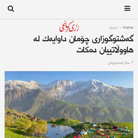
Home
ناوخۆ
گەشتوگوزاری چۆمان داوایەك لە
هاووڵاتییان دەكات
1 ساڵ له‌مه‌وپێش