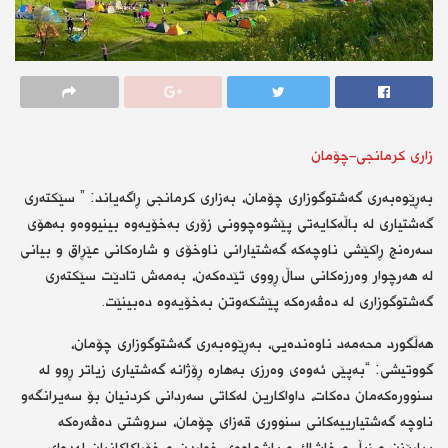
زاری كرمانجی-چۆمان
بەڕێوەبەری گەشتوگوزاری چۆمان، بەزاری كرمانجی ڕاگەیاند: ” سێكتەری
گەشتیاری لە باڵەكایەتی پێشوەچوونی زۆری بەخۆیەوە بینیووەو بەهۆی
سەرەنج ڕاكێشی ناوچەكە گەشتیارانی ناوخۆی و شارەكانی عێڕاق و بیانی
لە هەرچوار وەرزەكانی ساڵ ڕووی تێدەكەن، بەمەش تادێت سێكتەری
گەشتوگوزاری لە دەڤەرەكە پێشكەوتن بەخۆیەوە دەبینێت.
هەڵگورد محەمەد ناوەندەیی، بەڕێوەبەری گەشتوگوزاری چۆمان،
گووتیشی: “بەپێی ئەوەی وەرزی بەهارە ڕۆژانە گەشتیاری زیاتر ڕوو لە
سنوورەكەمان دەكات، داواكارین لەكاتی سەردانی كردنیان بۆ سەیرانگەو
ناوچە گەشتیارییەكانی سنووری قەزای چۆمان، سروشتی دەڤەرەكە