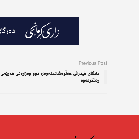
Previous Post
دادگای فیدراڵی هەڵوەشاندنەوەی دوو وەزارەتی هەرێمی
رەتکردەوە