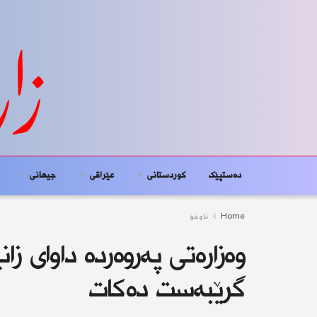
دەستپێک
کوردستانى
عێراقی
جیهانى
Home
ناوخۆ
وەزارەتی پەروەردە داوای زان
گرێبەست دەكات