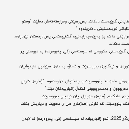
ۆستایانی گرێبەست دەكات، بەرپرسێكی وەزارەتەكەش دەڵێت:”وەكو
ایانی گرێبەستیش دەكرێتەوە.”
ێكی دا كە بۆ بەڕێوەبەرایەتییە گشتییەكانی پەروەردەكان نێردراوە،
بەست دەكات.
ی گرێبەستی حكوومی لە سیستەمی (ئی، پەروەردە) بە دروستی پڕ
وردی و ئینگلیزی بنووسرێت و ئاماژە بە ناوی سێیانیی دایكیشیان
كبوونی مامۆستا بنووسرێت و جەختیش كراوەتەوە: “ژمارەی كارتی
دەرچوون و بەسەرچوونی لەگەڵ زانیارییەكان بێت.”
چەی مانگانە، ژمارەی مۆبایل، یان ئیمێلی بنووسرێت.
نكە بنووسێت، كە كارتی (هەژماری من)ی دەوێت و دیاریش بكات
وەزارەتی پەروەردە جەختی كردووەتەوە، دەبێت تاوەكوو 20ی2ی2025، ئەو زانیارییانە لە سیستەمی (ئی، پەروەردە) لە لایەن