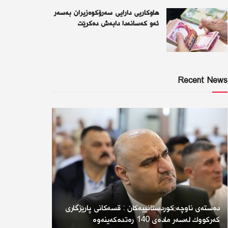
هاوکاریی دارایی سەرۆکوەزیران بەسەر
ئەو كەسانەدا دابەش دەکرێت
Recent News
دەستەی ناوچە كوردستانییەكان : قسەكانی پارێزگاری
كەركووك لەسەر مادەی 140 رەتدەكەینەوە