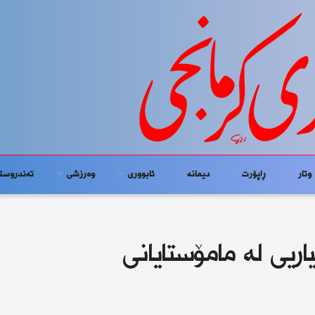
وتار
ڕاپۆرت
دیمانە
ئابوورى
وەرزشی
تەندروست
یاریی لە مامۆستایانی