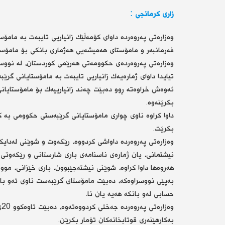
زاری كرمانجی :
وەزارەتی پەروەردە داوای كۆمەڵێك زانیاریی تایبەت بە مام
فەرمانبەر و مامۆستای هەمیشەیی هەژماری بانكی بۆ مامۆست
وەزارەتی پەروەردەی حكوومەتی هەرێمی كوردستان، لە نووسراو
تیایدا داوای ژمارەیەك زانیاریی تایبەت بە مامۆستایانی گرێ
ئەوەش خراوەتە ڕوو دەبێت چەند زانیارییەك بۆ مامۆستایان
بكرێنەوە.
داوا كراوە ناوی چواری مامۆستایانی گرێبەستی حكوومی بە ك
بكرێت.
وەزارەتی پەروەردە داواشی كردووە، رێكەوت و شوێنی لەدای
نیشتمانی، یان ژمارەی ناسنامەی باری شارستانی و رێكەوتی 
هەروەها داوا كراوە، شوێنی نیشتەجێبوون، باری خێزانی، موو
بەپێی نووسراوەكە، دەبێت مامۆستای گرێبەست ناوی ئەو با
حسابی لەو بانكە هەیە یان نا.
بەكارهێنەری قوتابخانەكان تۆمار بكرێن.