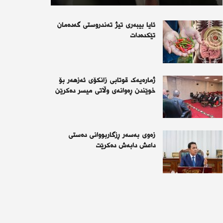
ئایا بیبەری تیژ تەندروستی گەدەمان
تێکدەدات
ژمارەیەک قوتابی زانکۆی ئەزهەر بۆ
خوێندن ڕەوانەی وڵاتی میسر دەکرێن
زەوی بەسەر ڕزگاربووانی دەستی
داعش دابەش دەکرێت