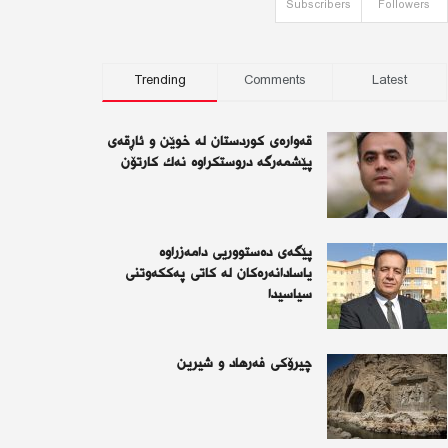
Subscribers
Followers
Trending
Comments
Latest
قەوارەی كوردستان لە خوێن و ئاڕقەی
پێشمەرگە دروستكراوە نەك كارتۆن
پێگەی دەستووریی دامەزراوە
یاسادانەرەكان لە كاتی پەككەوتنی
سیاسیدا
چیرۆكی فەرهاد و شیرین