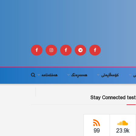
ى
كۆمه‌ڵايه‌تى
هەمەڕەنگ
هەفتەنامە
Stay Connected test
99
23.9k