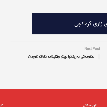
Next Post
حکومەتی بەریتانیا چيتر وڵاتینامە ناداته‌ كوردان
کوردستانى
ئاب