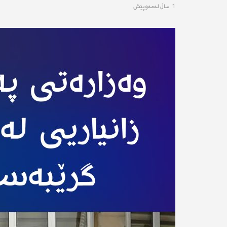
1 ساڵ له‌مه‌وپێش