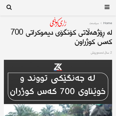
Home
سیاسەت
لە ڕۆژهەڵاتی کۆنگۆی دیموکراتی 700
کەس کوژراون
2 ساڵ له‌مه‌وپێش