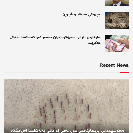
چیرۆكی فەرهاد و شیرین
هاوکاریی دارایی سەرۆکوەزیران بەسەر ئەو كەسانەدا دابەش
دەکرێت
Recent News
مەترسییەکانی بریندارکردنی هەڕەمەکی لە کاتی کەڵەشاخدا لەڕوانگەی