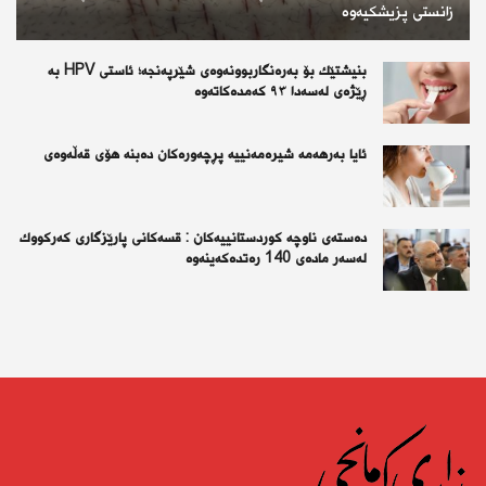
زانستی پزیشکیەوە
بنیشتێك بۆ بەرەنگاربوونەوەی شێرپەنجە؛ ئاستی HPV بە
ڕێژەی لەسەدا ٩٣ كەمدەكاتەوە
ئايا به‌رهه‌مه‌ شيره‌مه‌نييه‌ پڕچه‌وره‌كان ده‌بنه‌ هۆى قه‌ڵه‌وه‌ى
دەستەی ناوچە كوردستانییەكان : قسەكانی پارێزگاری كەركووك
لەسەر مادەی 140 رەتدەكەینەوە