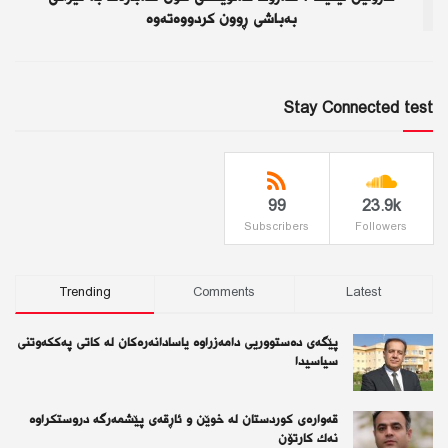
بەباشی ڕوون کردووەتەوە
Stay Connected test
99
23.9k
Subscribers
Followers
Trending
Comments
Latest
پێگەی دەستووریی دامەزراوە یاسادانەرەكان لە كاتی پەككەوتنی
سیاسیدا
قەوارەی كوردستان لە خوێن و ئاڕقەی پێشمەرگە دروستكراوە
نەك كارتۆن