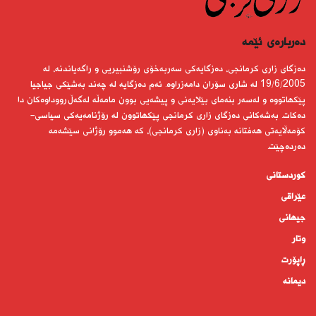
دەربارەى ئێمە
دەزگای زاری كرمانجی، دەزگایەكی سەربەخۆی رۆشنبیریی و راگەیاندنە، لە
19/6/2005 لە شاری سۆران دامەزراوە. ئەم دەزگایە لە چەند بەشێكی جیاجیا
پێكهاتووە و لەسەر بنەمای بێلایەنی و پیشەیی بوون مامەڵە لەگەڵ رووداوەكان دا
دەكات. بەشەكانی دەزگای زاری كرمانجی پێكهاتوون لە رۆژنامەیەكی سیاسی-
كۆمەڵایەتی هەفتانە بەناوی (زاری كرمانجی)، كە هەموو رۆژانی سێشەمە
دەردەچێت.
کوردستانى
عێراقی
جیهانى
وتار
ڕاپۆرت
دیمانە