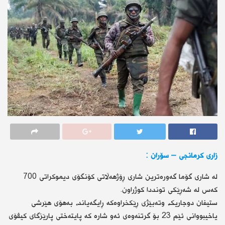
زارى كرمانجي – سۆران :
لە شاری گۆما گەورەترین شاری ڕۆژهەڵاتی کۆنگۆی دیموکراتی 700
کەس لە شەڕێکی تونددا کوژراون.
ستیفان دوجاریک، وتەبێژی ڕێکخراوەکە ڕایگەیاند، بەهۆی هێرشی
یاخیبووانی ئێم 23 بۆ گرتنەوەی ئەو شارە کە پایتەختی پارێزگای کیڤۆی