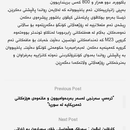
باکوورە، دوو هەزار و 800 کەس برینداربوون.
بەپێی زانیارییەکان، ئەم یاخیبووانە کە لەلایەن ڕواندا پاڵپشتی دەکرێن،
ئێستا بەرەو بوکاڤۆی پایتەختی کیڤۆی باشوور پێشڕەوی دەکەن.
ڕیشەی ئەم ململانێیە لە ڕۆژهەڵاتی کۆنگۆ دەگەڕێتەوە بۆ ساڵانی
نەوەدەکان، بەڵام لە هەفتەکانی ڕابردوودا لەناکاو توندتر بووەتەوە.
گروپی M23 کە ئەندامەکانی توتسین، دەڵێت خەبات بۆ مافەکانی ئەم
گروپە کەمینەیە دەکەن. لەبەرامبەردا حکومەتی کۆنگۆ دەڵێت، یاخیبووان
بە پاڵپشتی ڕواندا بەدوای کۆنترۆڵکردنی نەوتە کانزاییە بەرفراوان و
بەنرخەکانی ڕۆژهەڵاتی وڵاتەکەدا دەگەڕێن.
Previous Post
”ترەمپ سەرنجی لەسەر بەردەوامبوون و مانەوەی هێزەکانى
ئەمریکایە لە سوریا”
Next Post
کارۆلین لیڤیت : سەرۆک هەڵوێستی خۆی سەبارەت بە ئێرانی