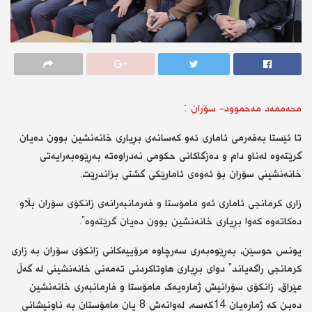
محەممەد مەحموود- سۆران :
تا ئێستا بەفەرمی ئاماری ئەو کەسانەی بڕیاری خانەنشین بوون دەیان
گرێتەوە لەناو دام و دەزگاکانی حکومی نەدراوەتە بەڕێوەبەرایەتی
خانەنشینی سۆران بۆ ئەوەی ئامارێکی گشتی بزاندرێت.
زاری کرمانجی ئاماری ئەو مامۆستا و فەرمانبەرانەی زانکۆی سۆران بڵاو
دەکاتەوە کەوا بڕیاری خانەنشین بوون دەیان گرێتەوە”.
یونس حوسێن، بەڕێوەبەری سەرچاوە مرۆییەکانی زانکۆی سۆران بە زاری
کرمانجی راگەیاند” دوای بڕیاری هاوتاکردنی تەمەنی خانەنشینی لە گەڵ
عێراق، زانکۆی سۆرانیش ژمارەیەک مامۆستا و فارمانبەری خانەنشین
دەبن کە ژمارەیان 14کەسە، لەوانەش 8 یان مامۆستان بە ناونیشانی