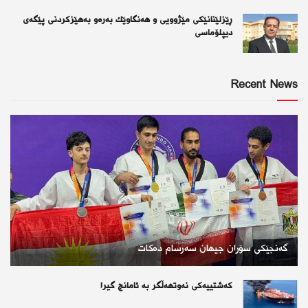
ڕێزلێنانێكی مێژوویی و هەنگاوێك بەرەو بەهێزكردنی پێگەی
دیپلۆماسی
Recent News
گەنجێكی سۆران جیهان سەرسام دەكات
كەشتییەكی نەوتهەڵگر بە ئامانج گیرا