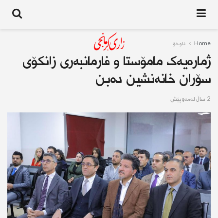
Home
ناوخۆ
ژمارەیەک مامۆستا و فارمانبەری زانکۆی
سۆران خانەنشین دەبن
2 ساڵ له‌مه‌وپێش