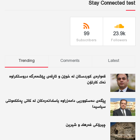
Stay Connected test
99
23.9k
Subscribers
Followers
Trending
Comments
Latest
قەوارەی كوردستان لە خوێن و ئاڕقەی پێشمەرگە دروستكراوە
نەك كارتۆن
پێگەی دەستووریی دامەزراوە یاسادانەرەكان لە كاتی پەككەوتنی
سیاسیدا
چیرۆكی فەرهاد و شیرین