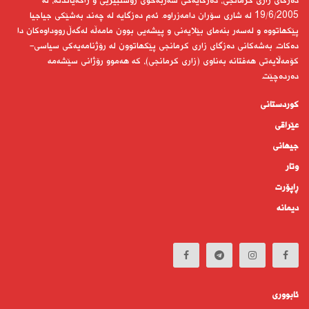
دەزگای زاری كرمانجی، دەزگایەكی سەربەخۆی رۆشنبیریی و راگەیاندنە، لە
19/6/2005 لە شاری سۆران دامەزراوە. ئەم دەزگایە لە چەند بەشێكی جیاجیا
پێكهاتووە و لەسەر بنەمای بێلایەنی و پیشەیی بوون مامەڵە لەگەڵ رووداوەكان دا
دەكات. بەشەكانی دەزگای زاری كرمانجی پێكهاتوون لە رۆژنامەیەكی سیاسی-
كۆمەڵایەتی هەفتانە بەناوی (زاری كرمانجی)، كە هەموو رۆژانی سێشەمە
دەردەچێت.
کوردستانى
عێراقی
جیهانى
وتار
ڕاپۆرت
دیمانە
ئابوورى