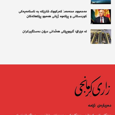
مەحموود محەمەد: کەرکووک شارێکە بە ناسنامەیەکی
کوردستانی و پێکەوە ژیانی هەموو پێکهاتەکان
لە عێراق؛ گرووپێكی هەڵدانی درۆن دەستگیركران
دەربارەى ئێمە