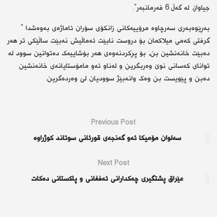
جیاواز، لە گەڵ 6 فەرمانبەر”.
بەڕێوەبەری سەرچاوە مرۆییەکانی زانکۆی سۆران ئاماژەی بەوەشدا ”
گرفتی کەمی میلاکمان بۆ دروست نابێت ئەماڵیش نەبێت ساڵێکی تر هەر
دەبێت خانەنشین بن، بۆ پڕکردنەوەی هەر بۆشاییەک دەتوانین سوود لە
توانای کەسانی نوێ وەربگرین و لەناو ئەو مامۆستایانەی خانەنشین
دەبن و پێویست بن وەک وانەبێژ سوودیان لێ وەردەگرین.
Previous Post
سەلوان مۆمیکا ئەو گەنجەی قورئانی سوتاند کوژراوە
Next Post
عێراق پشتگیرى چەکدارانى ئەفغانى و پاکستانى دەکات