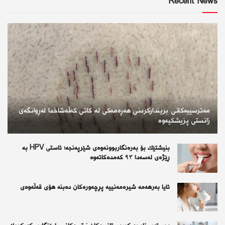
Recent News
مەترسییەکانی بریندارکردنی هەڕەمەکی لە کاتی کەڵەشاخدا لەڕوانگەی
زانستی پزیشکیەوە
بنیشتێك بۆ بەرەنگاربوونەوەی شێرپەنجە؛ ئاستی HPV بە
ڕێژەی لەسەدا ٩٣ كەمدەكاتەوە
ئايا به‌رهه‌مه‌ شيره‌مه‌نييه‌ پڕچه‌وره‌كان ده‌بنه‌ هۆى قه‌ڵه‌وه‌ى