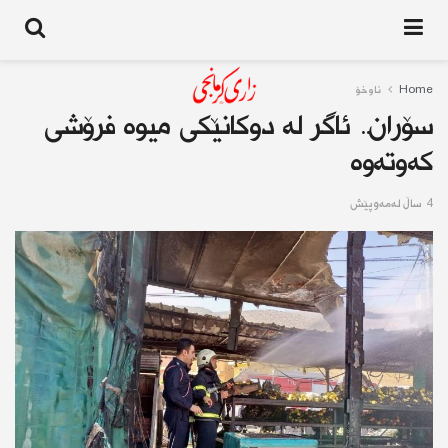
Home
ناوخۆ
سۆران.. ئاگر لە دوكانێكی میوە فرۆشی
كەوتەوە
4 ساڵ له‌مه‌وپێش