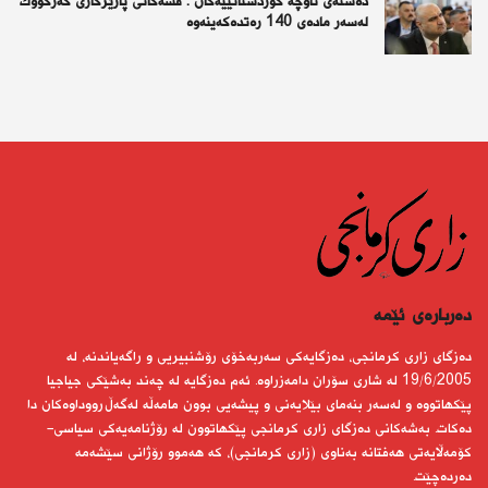
دەستەی ناوچە كوردستانییەكان : قسەكانی پارێزگاری كەركووك
لەسەر مادەی 140 رەتدەكەینەوە
دەربارەى ئێمە
دەزگای زاری كرمانجی، دەزگایەكی سەربەخۆی رۆشنبیریی و راگەیاندنە، لە
19/6/2005 لە شاری سۆران دامەزراوە. ئەم دەزگایە لە چەند بەشێكی جیاجیا
پێكهاتووە و لەسەر بنەمای بێلایەنی و پیشەیی بوون مامەڵە لەگەڵ رووداوەكان دا
دەكات. بەشەكانی دەزگای زاری كرمانجی پێكهاتوون لە رۆژنامەیەكی سیاسی-
كۆمەڵایەتی هەفتانە بەناوی (زاری كرمانجی)، كە هەموو رۆژانی سێشەمە
دەردەچێت.