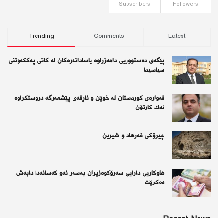
Subscribers
Followers
Trending
Comments
Latest
پێگەی دەستووریی دامەزراوە یاسادانەرەكان لە كاتی پەككەوتنی
سیاسیدا
قەوارەی كوردستان لە خوێن و ئاڕقەی پێشمەرگە دروستكراوە
نەك كارتۆن
چیرۆكی فەرهاد و شیرین
هاوکاریی دارایی سەرۆکوەزیران بەسەر ئەو كەسانەدا دابەش
دەکرێت