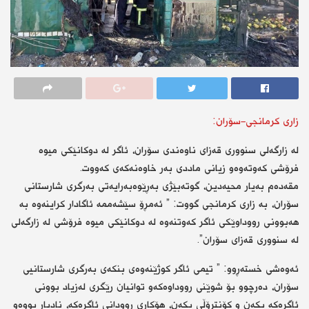
زاری كرمانجی-سۆران:
لە زارگەلی سنووری قەزای ناوەندی سۆران، ئاگر لە دوكانێكی میوە
فرۆشی كەوتەوەو زیانی ماددی بەر خاوەنەكەی كەووت.
مقەدەم بەیار محیەدین، گوتەبێژی بەڕێوەبەرایەتی بەرگری شارستانی
سۆران، بە زاری كرمانجی گووت: ” ئەمڕۆ سێشەممە ئاگادار كراینەوە بە
هەبوونی رووداوێكی ئاگر كەوتنەوە لە دوكانێكی میوە فرۆشی لە زارگەلی
لە سنووری قەزای سۆران”.
ئەوەشی خستەڕوو: ” تیمی ئاگر كوژێنەوەی بنكەی بەرگری شارستانیی
سۆران، دەرچوو بۆ شوێنی رووداوەكەو توانیان رێگری لەزیاد بوونی
ئاگرەكە بكەن و كۆنتڕۆڵی بكەن، هۆكاری روودانی ئاگرەكە، نادیار بووەو