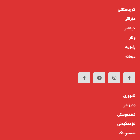
کوردستانى
عێراقی
جیهانى
وتار
ڕاپۆرت
دیمانە
ئابوورى
وەرزشی
تەندروستى
كۆمه‌ڵايه‌تى
هەمەڕەنگ