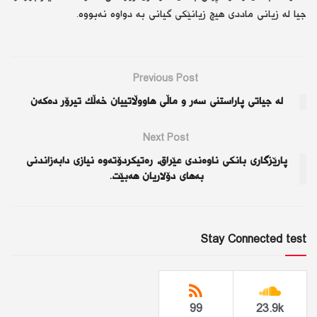
جیا لە زیانی ماددی هیچ زیانێكی گیانی بە دواوە نەبووە.
Previous Post
لە جیاتی پاراستنی سەر و ماڵی هاووڵاتییان خەڵك تیرۆر دەكەن
Next Post
پارێزگاری بانكی ناوەندی عێراق، رەتیكردۆتەوە نیازی دابەزاندنی
بەهای دۆلاریان هەبێت.
Stay Connected test
99
23.9k