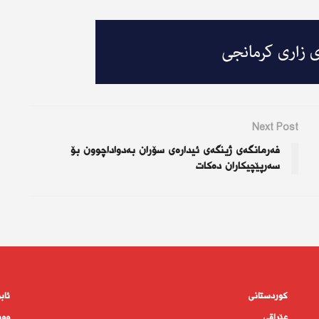
Next Post
فه‌رمانگه‌ی ژینگه‌ی ئیداره‌ی سۆران به‌دواداچوون بۆ
سه‌رپێچیكاران ده‌كات
کوردستانى
ئاب
عێراقی
وەر