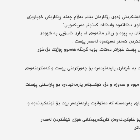
 كێشكردنی زەوی ڕزگارمان بێت، بەڵام چەند ڕێكارێكی خۆپارێزی
وی دەكاتەوە وادەكات گەنجتر دەربكەوین:
ن بە پێوە و زیاتر مانەوەی لە باری ئاسۆیی بە شێوەی
كردن كەمتر دەبێتەوە لەسەر پێست .
ی پێست خێراتر دەكات، بۆیە گرنگە هەموو ڕۆژێك دژەخۆر
ت بە شێداری یارمەتیدەرە بۆ چەوركردنی پێست و كەمكردنەوەی
وە و سەوزە و دژە ئۆكسێنەر یارمەتیدەرە بۆ پاراستنی پێستت
اری بەردەستە كە دەتوانێت یارمەتیدەر بێت بۆ توندكردنەوە و
 بۆ خاوكردنەوەی كاریگەرییەكانی هێزی كێشكردن لەسەر
تر.