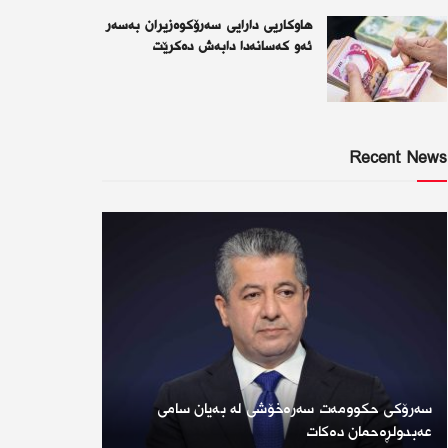
هاوکاریی دارایی سەرۆکوەزیران بەسەر
ئەو كەسانەدا دابەش دەکرێت
Recent News
سەرۆکی حکوومەت سەرەخۆشی لە بەیان سامی
عەبدولڕەحمان دەکات