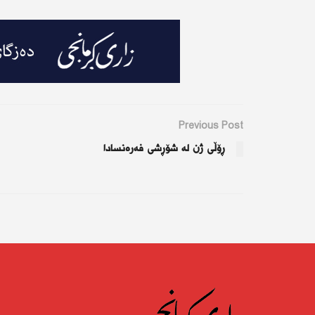
Previous Post
ڕۆڵی ژن لە شۆڕشی فەرەنسادا