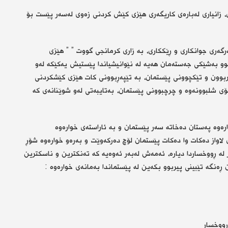
 زانیاری لەبارەی كاریگەری هێزی كێش كردنی زەوی لەسەر پێست بۆ
ەری جوانكاری و ڕێككاری، بە زاری كرمانجی گووت ” ” هێزی
و بەشێكی جەستەمان هەیە لە نێوانیشیاندا پێستیش یەكێكە لەو
یربوون و تێكچوونی پێستمان، بە تێپەڕبوونی كات هێزی كێشكردنی
ۆی شلبوونەوە و چرچبوونی پێستمان، بەتایبەتی لەو شوێنانەی كە
ەوە پەستان دەخاتە سەر پێستمان و بە ئاراستەی خوارەوە
اواز دەكات وا دەكات پێستمان لۆچ دەركەوێت و بەرەو خوارەوە شۆڕ
 لە ڕووخساردا دیارە، ئەمەش لەبەر ئەوەیە كە تەنكترین و ناسكترین
ڕەنگە تێبینی پیربوو بكەین لە پێستماندا بەمانەی خوارەوە :
ڕووخسار