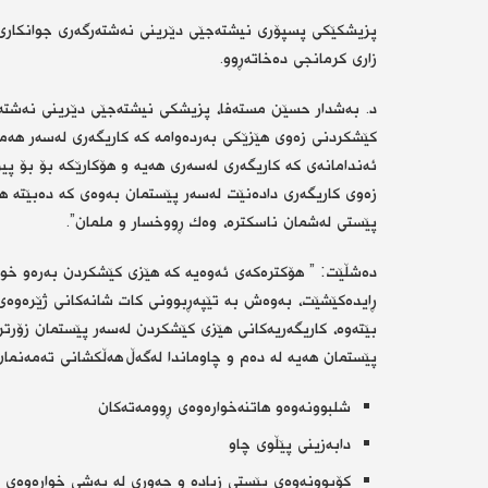
پزیشكێكی پسپۆری نیشتەجێی دێرینی نەشتەرگەری جوانكاری،
زاری كرمانجی دەخاتەڕوو.
د. بەشدار حسێن مستەفا، پزیشكی نیشتەجێی دێرینی نەشتەرگ
كێشكردنی زەوی هێزێكی بەردەوامە كە كاریگەری لەسەر هەمو
ئەندامانەی كە كاریگەری لەسەری هەیە و هۆكارێكە بۆ بۆ پ
زەوی كاریگەری دادەنێت لەسەر پێستمان بەوەی كە دەبێتە ه
پێستی لەشمان ناسكترە، وەك ڕووخسار و ملمان”.
دەشڵێت: ” هۆكترەكەی ئەوەیە كە هێزی كێشكردن بەرەو خوار
ڕایدەكێشێت، بەوەش بە تێپەڕبوونی كات شانەكانی ژێرەوەی ل
بێتەوە، كاریگەریەكانی هێزی كێشكردن لەسەر پێستمان زۆرتر
پێستمان هەیە لە دەم و چاوماندا لەگەڵ هەڵكشانی تەمەنمان 
شلبوونەوەو هاتنەخوارەوەی ڕوومەتەكان
دابەزینی پێڵوی چاو
كۆبوونەوەی پێستی زیادە و چەوری لە بەشی خوارەوەی 