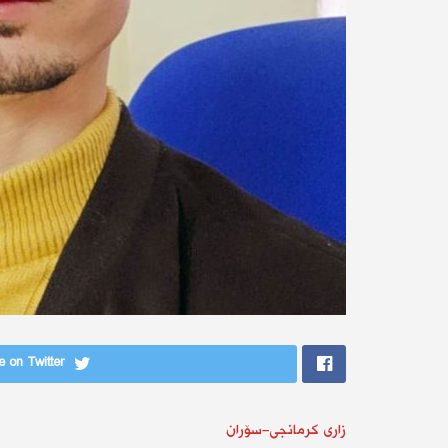
 on Twitter
زاری كرمانجی-سۆران