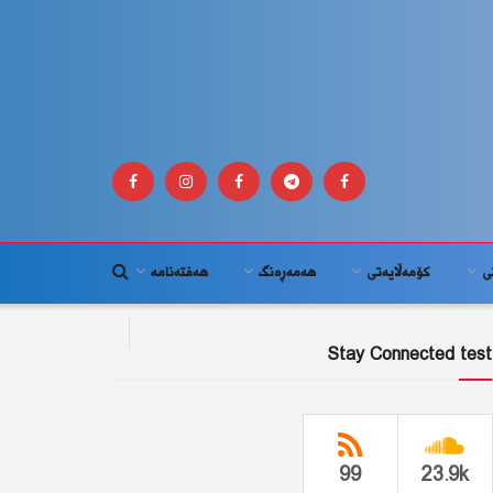
ى
كۆمه‌ڵايه‌تى
هەمەڕەنگ
هەفتەنامە
Stay Connected test
99
23.9k