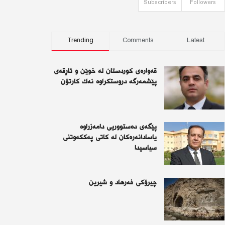
Subscribers
Followers
Trending
Comments
Latest
قەوارەی كوردستان لە خوێن و ئاڕقەی
پێشمەرگە دروستكراوە نەك كارتۆن
پێگەی دەستووریی دامەزراوە
یاسادانەرەكان لە كاتی پەككەوتنی
سیاسیدا
چیرۆكی فەرهاد و شیرین