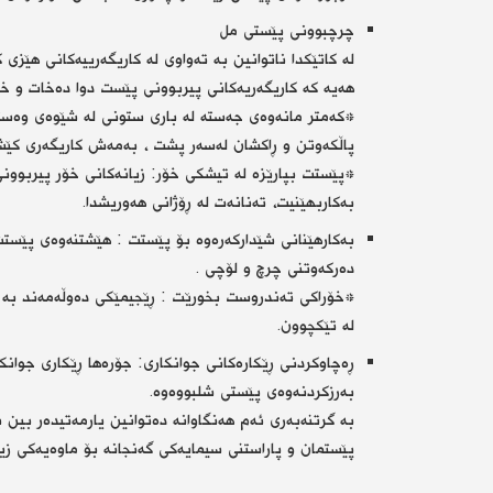
چرچبوونی پێستی مل
لە كاتێكدا ناتوانین بە تەواوی لە كاریگەرییەكانی هێزی
هەیە كە كاریگەریەكانی پیربوونی پێست دوا دەخات و خا
*كەمتر مانەوەی جەستە لە باری ستونی لە شێوەی وەستا
پاڵكەوتن و ڕاكشان لەسەر پشت ، بەمەش كاریگەری كێش
*پێستت بپارێزە لە تیشكی خۆر: زیانەكانی خۆر پیربوون
بەكاربهێنیت، تەنانەت لە ڕۆژانی هەوریشدا.
بەكارهێنانی شێداركەرەوە بۆ پێستت : هێشتنەوەی پێست
دەركەوتنی چرچ و لۆچی .
*خۆراكی تەندروست بخورێت : ڕێجیمێكی دەوڵەمەند بە می
لە تێكچوون.
ڕەچاوكردنی ڕێكارەكانی جوانكاری: جۆرەها ڕێكاری جوانك
بەرزكردنەوەی پێستی شلبووەوە.
بە گرتنەبەری ئەم هەنگاوانە دەتوانین یارمەتیدەر بین
پێستمان و پاراستنی سیمایەكی گەنجانە بۆ ماوەیەكی زیا