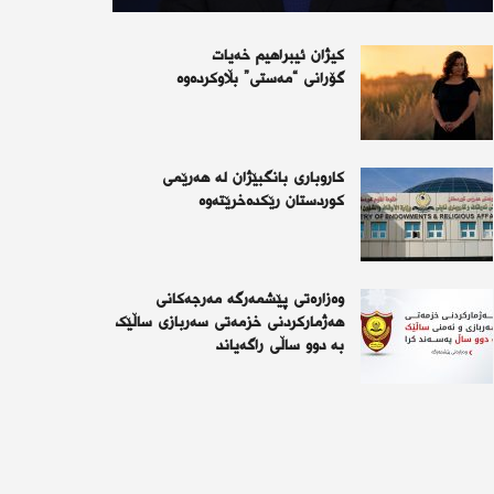
کیژان ئیبراهیم خەیات
گۆرانی “مەستی” بڵاوکردەوە
کاروباری بانگبێژان لە هەرێمی
کوردستان رێکدەخرێتەوە
وەزارەتی پێشمەرگە مەرجەکانی
هەژمارکردنی خزمەتی سەربازی ساڵێک
بە دوو ساڵی راگەیاند