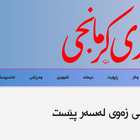
وتار
ڕاپۆرت
دیمانە
ئابوورى
وەرزشی
تەندروست
ی زەوی لەسەر پێست