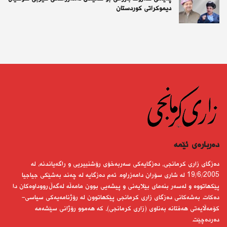
دیموكراتی كوردستان
دەربارەى ئێمە
دەزگای زاری كرمانجی، دەزگایەكی سەربەخۆی رۆشنبیریی و راگەیاندنە، لە
19/6/2005 لە شاری سۆران دامەزراوە. ئەم دەزگایە لە چەند بەشێكی جیاجیا
پێكهاتووە و لەسەر بنەمای بێلایەنی و پیشەیی بوون مامەڵە لەگەڵ رووداوەكان دا
دەكات. بەشەكانی دەزگای زاری كرمانجی پێكهاتوون لە رۆژنامەیەكی سیاسی-
كۆمەڵایەتی هەفتانە بەناوی (زاری كرمانجی)، كە هەموو رۆژانی سێشەمە
دەردەچێت.