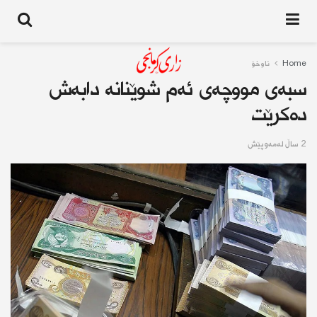
Home
ناوخۆ
سبەی مووچەی ئەم شوێنانە دابەش
دەکرێت
2 ساڵ له‌مه‌وپێش