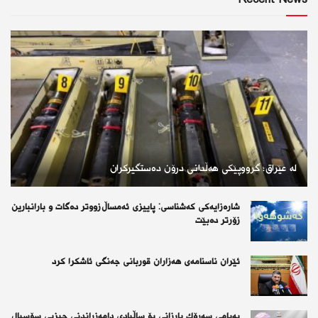
Recent News
لە عێراق؛ گرووپێكی هەڵدانی درۆن دەستگیركران
شارەزایەکی کەشناسی: پاییزی ئەمساڵ زووتر دەگات و بارانبارین
زۆرتر دەبێت
ئێران ناسنامەی هەزاران قوربانی جەنگی ئاشكرا كرد
پەیامی سەرۆك بارزانی بۆ ساڵیادی دامەزراندنی حیزبی سۆسیال