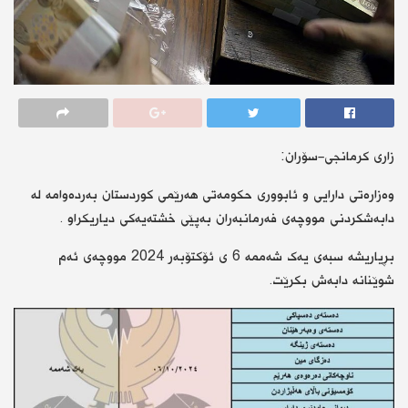
زاری كرمانجی-سۆران:
وەزارەتی دارایی و ئابووری حکومەتی هەرێمی کوردستان بەردەوامە لە
دابەشکردنی مووچەی فەرمانبەران بەپێی خشتەیەکی دیاریکراو .
بڕیاریشە سبەی یەک شەممە 6 ی ئۆکتۆبەر 2024 مووچەی ئەم
شوێنانە دابەش بکرێت.