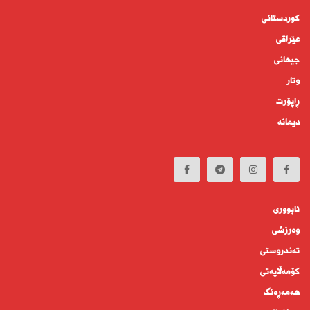
کوردستانى
عێراقی
جیهانى
وتار
ڕاپۆرت
دیمانە
ئابوورى
وەرزشی
تەندروستى
كۆمه‌ڵايه‌تى
هەمەڕەنگ