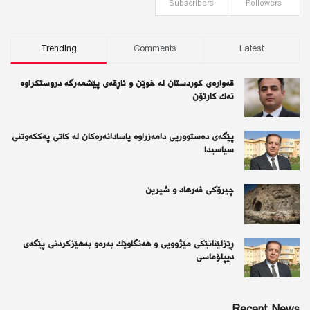
Subscribers
Followers
Trending
Comments
Latest
قەوارەی كوردستان لە خوێن و ئاڕقەی پێشمەرگە دروستكراوە
نەك كارتۆن
پێگەی دەستووریی دامەزراوە یاسادانەرەكان لە كاتی پەككەوتنی
سیاسیدا
چیرۆكی فەرهاد و شیرین
ڕێزلێنانێكی مێژوویی و هەنگاوێك بەرەو بەهێزكردنی پێگەی
دیپلۆماسی