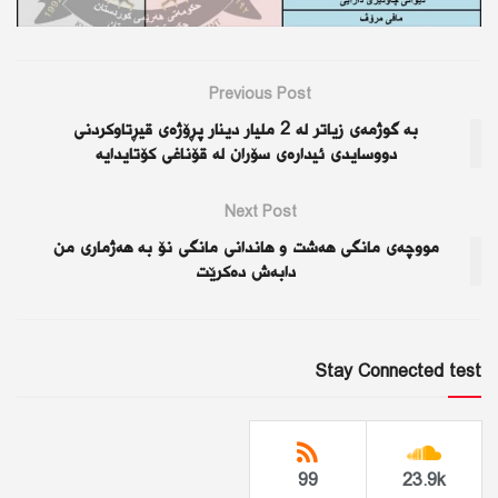
Previous Post
بە گوژمەی زیاتر لە 2 ملیار دینار پڕۆژەی قیڕتاوكردنی
دووسایدی ئیدارەی سۆران لە قۆناغی كۆتایدایە
Next Post
مووچەی مانگی هەشت و هاندانی مانگی نۆ بە هەژماری من
دابەش دەکرێت
Stay Connected test
99
23.9k